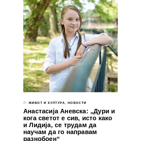
In
ЖИВОТ И КУЛТУРА
,
НОВОСТИ
Анастасија Аневска: „Дури и
кога светот е сив, исто како
и Лидија, се трудам да
научам да го направам
разнобоен“