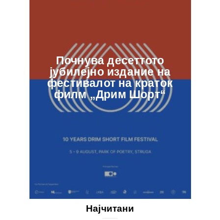
Почнува десеттото
јубилејно издание на
ф
фестивалот на краток
в
филм „Дрим Шорт“
Најчитани