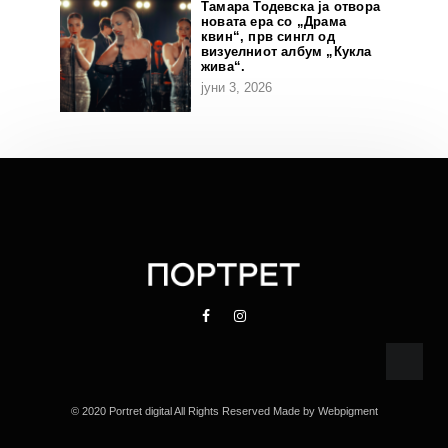
Тамара Тодевска ја отвора
новата ера со „Драма
квин“, прв сингл од
визуелниот албум „Кукла
жива“.
јуни 3, 2026
© 2020 Portret digital All Rights Reserved Made by
Webpigment