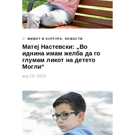
In
ЖИВОТ И КУЛТУРА
,
НОВОСТИ
Матеј Настевски: „Во
иднина имам желба да го
глумам ликот на детето
Могли“
мај 19, 2020