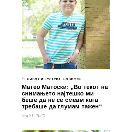
In
ЖИВОТ И КУЛТУРА
,
НОВОСТИ
Матео Матоски: „Во текот на
снимањето најтешко ми
беше да не се смеам кога
требаше да глумам тажен“
мај 21, 2020