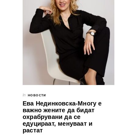
In
НОВОСТИ
Ева Нединковска-Многу е
важно жените да бидат
охрабрувани да се
едуцираат, менуваат и
растат