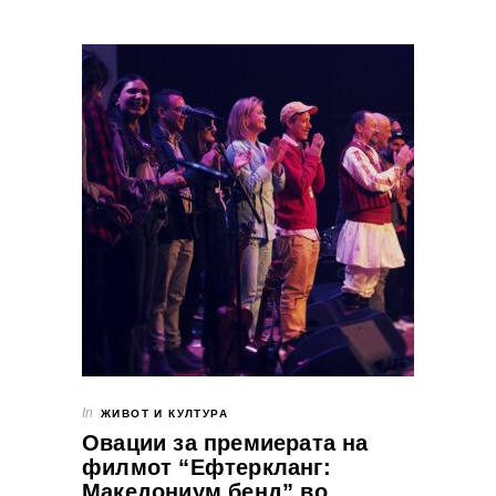
In
ЖИВОТ И КУЛТУРА
Овации за премиерата на
филмот “Eфтеркланг:
Македониум бенд” во