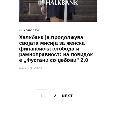
In
НОВОСТИ
Халкбанк ја продолжува
својата мисија за женска
финансиска слобода и
рамноправност: на повидок
е „Фустани со џебови” 2.0
март 8, 2024
Posts pagination
1
2
NEXT