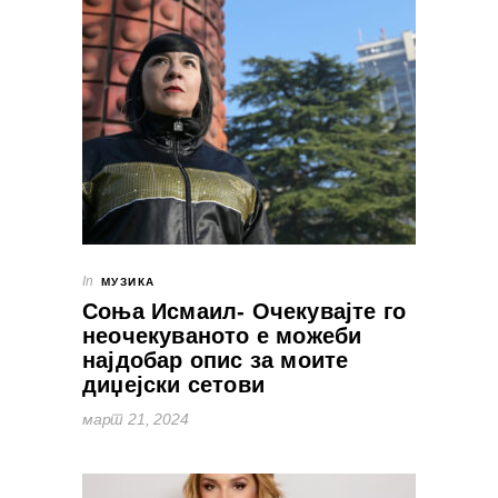
In
МУЗИКА
Соња Исмаил- Очекувајте го
неочекуваното е можеби
најдобар опис за моите
диџејски сетови
март 21, 2024