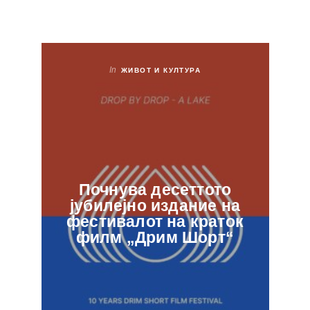
In
ЖИВОТ И КУЛТУРА
Почнува десеттото
јубилејно издание на
ф
фестивалот на краток
в
филм „Дрим Шорт“