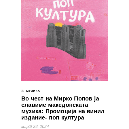
In
МУЗИКА
Во чест на Мирко Попов ја
славиме македонската
музика: Промоција на винил
издание- поп култура
март 28, 2024