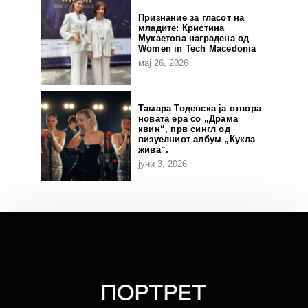
Признание за гласот на
младите: Кристина
Мукаетова наградена од
Women in Tech Macedonia
мај 26, 2026
Тамара Тодевска ја отвора
новата ера со „Драма
квин“, прв сингл од
визуелниот албум „Кукла
жива“.
јуни 3, 2026