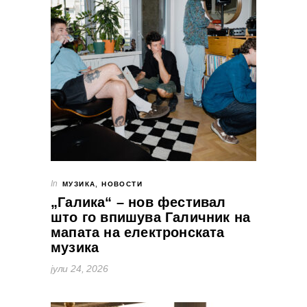
In
МУЗИКА
,
НОВОСТИ
„Галика“ – нов фестивал
што го впишува Галичник на
мапата на електронската
музика
јули 24, 2026