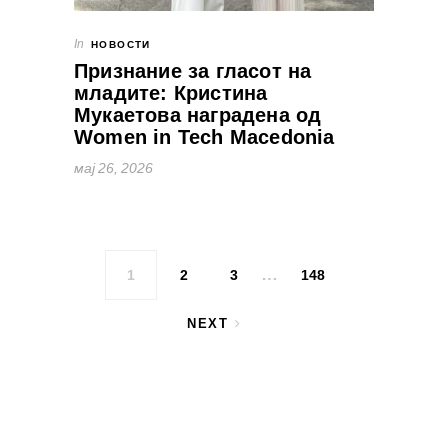
In
НОВОСТИ
Признание за гласот на
младите: Кристина
Мукаетова наградена од
Women in Tech Macedonia
мај 26, 2026
Posts pagination
…
1
2
3
148
NEXT