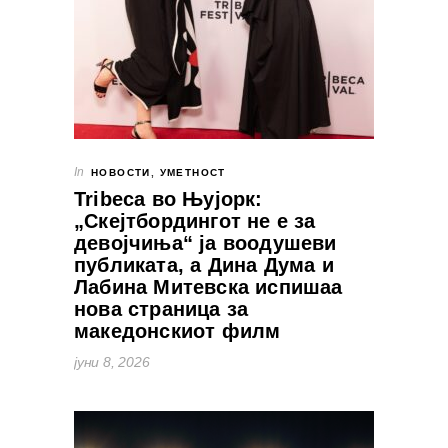
In
НОВОСТИ
,
УМЕТНОСТ
Tribeca во Њујорк:
„Скејтбордингот не е за
девојчиња“ ја воодушеви
публиката, а Дина Дума и
Лабина Митевска испишаа
нова страница за
македонскиот филм
јуни 8, 2026