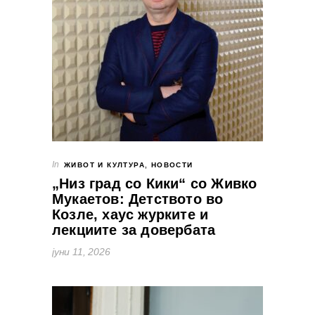
In
ЖИВОТ И КУЛТУРА
,
НОВОСТИ
„Низ град со Кики“ со Живко
Мукаетов: Детството во
Козле, хаус журките и
лекциите за довербата
јуни 11, 2026