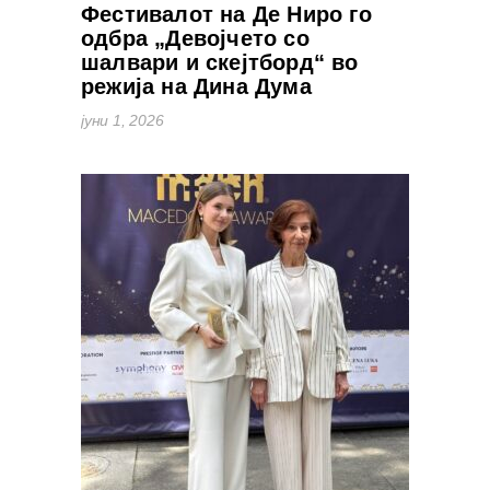
Фестивалот на Де Ниро го
одбра „Девојчето со
шалвари и скејтборд“ во
режија на Дина Дума
јуни 1, 2026