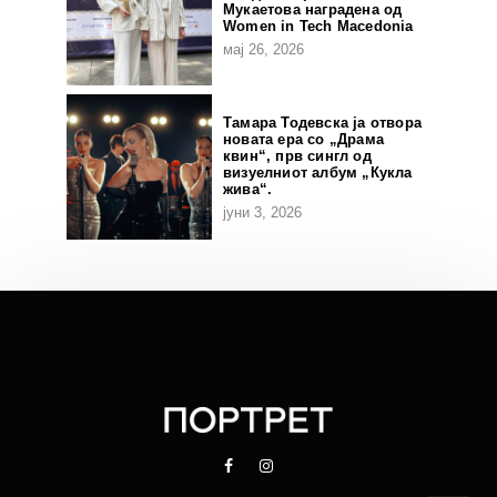
Мукаетова наградена од
Women in Tech Macedonia
мај 26, 2026
Тамара Тодевска ја отвора
новата ера со „Драма
квин“, прв сингл од
визуелниот албум „Кукла
жива“.
јуни 3, 2026