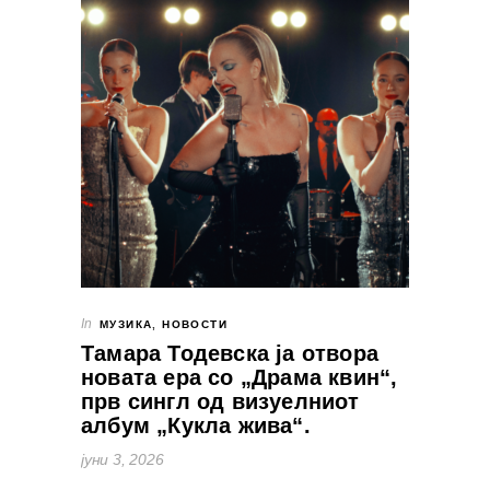
In
МУЗИКА
,
НОВОСТИ
Тамара Тодевска ја отвора
новата ера со „Драма квин“,
прв сингл од визуелниот
албум „Кукла жива“.
јуни 3, 2026