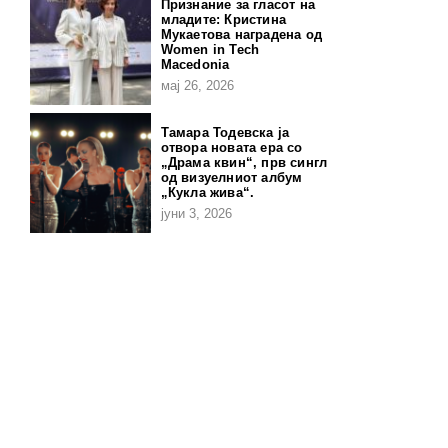
Признание за гласот на
младите: Кристина
Мукаетова наградена од
Women in Tech
Macedonia
мај 26, 2026
Тамара Тодевска ја
отвора новата ера со
„Драма квин“, прв сингл
од визуелниот албум
„Кукла жива“.
јуни 3, 2026