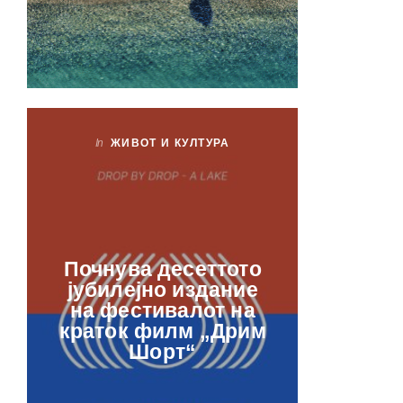
In
ЖИВОТ И КУЛТУРА
In
ЖИ
Лаб
Почнува десеттото
орга
јубилејно издание
францу
на фестивалот на
ве
краток филм „Дрим
отвор
Шорт“
рамкит
в