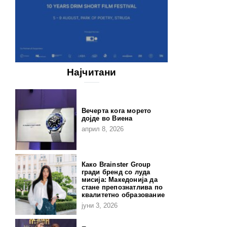
Најчитани
Вечерта кога морето
дојде во Виена
април 8, 2026
Како Brainster Group
гради бренд со луда
мисија: Македонија да
стане препознатлива по
квалитетно образование
јуни 3, 2026