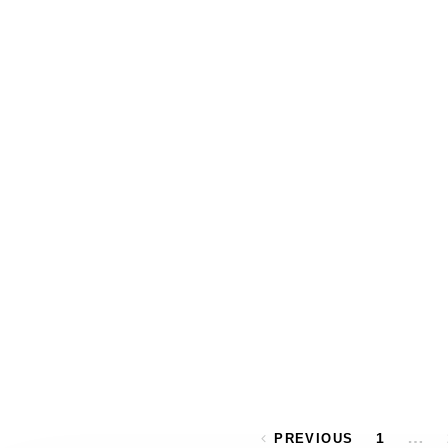
Posts pagination
…
1
PREVIOUS