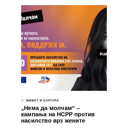
In
ЖИВОТ И КУЛТУРА
„Нема да молчам“ –
кампања на НСРР против
насилство врз жените