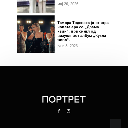
мај 26, 2026
Тамара Тодевска ја отвора
новата ера со „Драма
квин“, прв сингл од
визуелниот албум „Кукла
жива“.
јуни 3, 2026