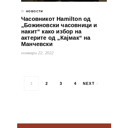
In
НОВОСТИ
Часовникот Hamilton од
„Божиновски часовници и
накит“ како избор на
актерите од „Кајмак“ на
Манчевски
ноември 22, 2022
Posts pagination
1
2
3
4
NEXT