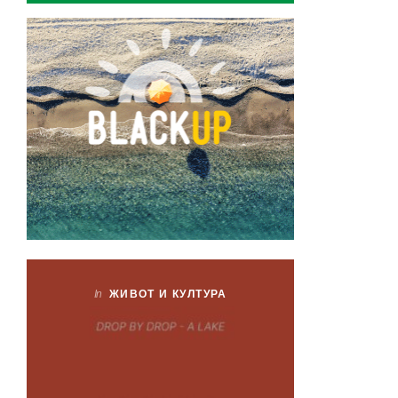
In
ЖИВОТ И КУЛТУРА
In
ЖИ
Лаб