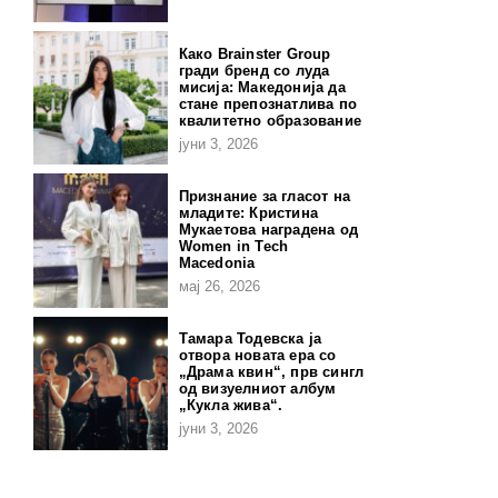
Како Brainster Group
гради бренд со луда
мисија: Македонија да
стане препознатлива по
квалитетно образование
јуни 3, 2026
Признание за гласот на
младите: Кристина
Мукаетова наградена од
Women in Tech
Macedonia
мај 26, 2026
Тамара Тодевска ја
отвора новата ера со
„Драма квин“, прв сингл
од визуелниот албум
„Кукла жива“.
јуни 3, 2026