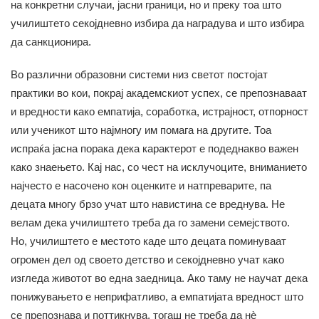
на конкретни случаи, јасни граници, но и преку тоа што
училиштето секојдневно избира да наградува и што избира
да санкционира.
Во различни образовни системи низ светот постојат
практики во кои, покрај академскиот успех, се препознаваат
и вредности како емпатија, соработка, истрајност, отпорност
или ученикот што најмногу им помага на другите. Тоа
испраќа јасна порака дека карактерот е подеднакво важен
како знаењето. Кај нас, со чест на исклучоците, вниманието
најчесто е насочено кон оценките и натпреварите, па
децата многу брзо учат што навистина се вреднува. Не
велам дека училиштето треба да го замени семејството.
Но, училиштето е местото каде што децата поминуваат
огромен дел од своето детство и секојдневно учат како
изгледа животот во една заедница. Ако таму не научат дека
понижувањето е неприфатливо, а емпатијата вредност што
се препознава и поттикнува, тогаш не треба да нè