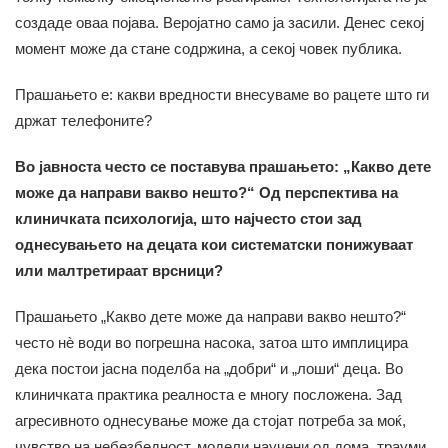
создаде оваа појава. Веројатно само ја засили. Денес секој
момент може да стане содржина, а секој човек публика.
Прашањето е: какви вредности внесуваме во рацете што ги
држат телефоните?
Во јавноста често се поставува прашањето: „Какво дете
може да направи вакво нешто?“ Од перспектива на
клиничката психологија, што најчесто стои зад
однесувањето на децата кои систематски понижуваат
или малтретираат врсници?
Прашањето „Какво дете може да направи вакво нешто?“
често нè води во погрешна насока, затоа што имплицира
дека постои јасна поделба на „добри“ и „лоши“ деца. Во
клиничката практика реалноста е многу посложена. Зад
агресивното однесување може да стојат потреба за моќ,
чувство на небезбедност, модели научени од дома, трауми,