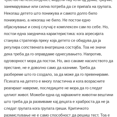
занемарување или силна потреба да се припаѓа на групата.
Некогаш детето што понижува и самото долго било
понижувано, а некогаш не било. Не постои едно
објаснување и секој случај е комплексен сам по себе. Но,
постои една заедничка карактеристика: кога агресијата
станува стратегија преку која детето се обидува да ја
регулира сопствената внатрешна состојба. Тоа не значи
дека треба да го оправдаме однесувањето. Напротив,
одговорност мора да постои. Но, ако сакаме насилството да
престане, не е доволно само да казниме. Треба да
разбереме што го создало, за да може да го превенираме.
Психата на детето е многу пластична и кога возрасните
реагираат навреме, последиците не мора да го следат
целиот живот. Можеби една од најважните животни вештини
што треба да ја развиваме кај децата е храброста да не ја
следат групата кога групата греши. Критичкото
размислување не е само способност да решиш тест. Тоа е