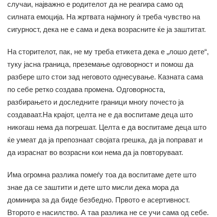
случаи, најважно е родителот да не реагира само од
силната емоција. На жртвата најмногу ѝ треба чувство на
сигурност, дека не е сама и дека возрасните ќе ја заштитат.
На сторителот, пак, не му треба етикета дека е „лошо дете“,
туку јасна граница, преземање одговорност и помош да
разбере што стои зад неговото однесување. Казната сама
по себе ретко создава промена. Одговорноста,
разбирањето и доследните граници многу почесто ја
создаваат.На крајот, целта не е да воспитаме деца што
никогаш нема да погрешат. Целта е да воспитаме деца што
ќе умеат да ја препознаат својата грешка, да ја поправат и
да израснат во возрасни кои нема да ја повторуваат.
Има огромна разлика помеѓу тоа да воспитаме дете што
знае да се заштити и дете што мисли дека мора да
доминира за да биде безбедно. Првото е асертивност.
Второто е насилство. А таа разлика не се учи сама од себе.