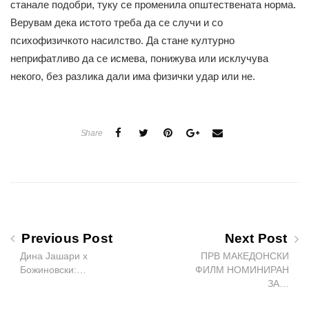
станале подобри, туку се променила општествената норма.
Верувам дека истото треба да се случи и со
психофизичкото насилство. Да стане културно
неприфатливо да се исмева, понижува или исклучува
некого, без разлика дали има физички удар или не.
Share
Previous Post
Next Post
Дина Јашари х
ПРВ МАКЕДОНСКИ
Божиновски:…
ФИЛМ НОМИНИРАН
ЗА…