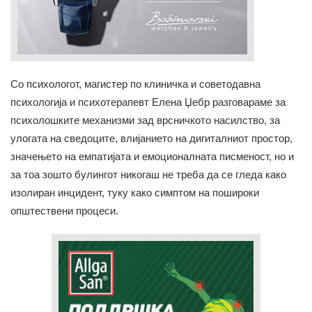
Со психологот, магистер по клиничка и советодавна
психологија и психотерапевт Елена Џебр разговараме за
психолошките механизми зад врсничкото насилство, за
улогата на сведоците, влијанието на дигиталниот простор,
значењето на емпатијата и емоционалната писменост, но и
за тоа зошто булингот никогаш не треба да се гледа како
изолиран инцидент, туку како симптом на пошироки
општествени процеси.