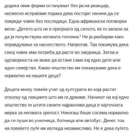
додека овие форми остануваат без јасна реакција,
несвесно испраќаме порака дека постојат начини да се
повреди човек без последици. Една африканска поговорка
вели: „Детето што не е прегрнато од селото, ќе го запали за
да ја почувствува неговата топлина.“ Не ја разбирам како
оправдување за насилството. Напротив. Таа покажува дека
секој човек има потреба да расте во заедница. Затоа и
одговорноста не може да остане само кај едно дете или
едно семејство. Какво општество им покажуваме дека е
нормално на нашите деца?
Децата многу повеќе учат од културата во која растат
отколку од лекциите што им ги држиме. Начинот на кој едно
општество ги штити своите најранливи деца е најточната
мерка за неговата зрелост. Некогаш беше сосема нормално
да се пуши во училница, болница или автобус. Денес тоа
на повеќето луѓе им изгледа незамисливо. Не е дека луѓето