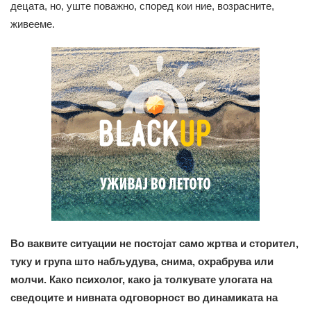
децата, но, уште поважно, според кои ние, возрасните,
живееме.
Во ваквите ситуации не постојат само жртва и сторител,
туку и група што набљудува, снима, охрабрува или
молчи. Како психолог, како ја толкувате улогата на
сведоците и нивната одговорност во динамиката на