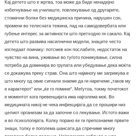
Кај детето што е жртва, тоа може да биде ненадејно
избегнување на училиште, повлекување од другарите,
стомачни болки без медицинска причина, нарушен сон,
промени во телесната тежина, пад на самодовербата или
губење интерес за активности што претходно ги сакало. Кај
детето што развива насилнички модели, знаците често
изгледаат поинаку: потсмев кон послабите, недостаток на
чувство на вина, уживање во туѓото понижување, силна
потреба да доминира во групата или убедување дека моќта
се докажува преку страв. Она што најмногу ме загрижува е
што многу од овие сигнали знаеме да ги наречеме „таков му
е карактерот“ или „ќе го помине“. Меѓутоа, токму почетокот
е моментот кога превенцијата има најголема моќ. Во
медицината никој не чека инфекцијата да се прошири низ
целиот организам за да започне со лекување. Истото важи
и во психологијата. Колку порано ќе ги препознаеме првите
знаци, толку е поголема шансата да спречиме многу