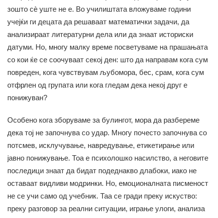
зошто сè уште не е. Во училиштата вложуваме години
учејќи ги децата да решаваат математички задачи, да
анализираат литературни дела или да знаат историски
датуми. Но, многу малку време посветуваме на прашањата
со кои ќе се соочуваат секој ден: што да направам кога сум
повреден, кога чувствувам љубомора, бес, срам, кога сум
отфрлен од групата или кога гледам дека некој друг е
понижуван?
Особено кога зборуваме за булингот, мора да разбереме
дека тој не започнува со удар. Многу почесто започнува со
потсмев, исклучување, навредување, етикетирање или
јавно понижување. Тоа е психолошко насилство, а неговите
последици знаат да бидат подеднакво длабоки, иако не
оставаат видливи модринки. Но, емоционалната писменост
не се учи само од учебник. Таа се гради преку искуство:
преку разговор за реални ситуации, играње улоги, анализа