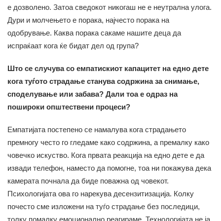
е дозволено. Затоа сведокот никогаш не е неутрална улога.
Дури и молчењето е порака, најчесто порака на
одобрување. Каква порака сакаме нашите деца да
испраќаат кога ќе бидат дел од група?
Што се случува со емпатискиот капацитет на едно дете
кога туѓото страдање станува содржина за снимање,
споделување или забава? Дали тоа е одраз на
пошироки општествени процеси?
Емпатијата постепено се намалува кога страдањето
премногу често го гледаме како содржина, а премалку како
човечко искуство. Кога првата реакција на едно дете е да
извади телефон, наместо да помогне, тоа ни покажува дека
камерата почнала да биде поважна од човекот.
Психологијата ова го нарекува десензитизација. Колку
почесто сме изложени на туѓо страдање без последици,
толку помалку емоционално реагираме. Технологијата не ја