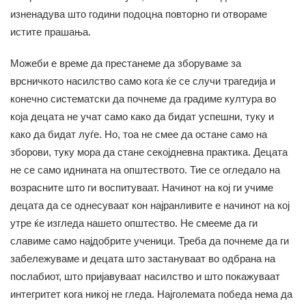
изненадува што години подоцна повторно ги отвораме
истите прашања.
Можеби е време да престанеме да зборуваме за
врсничкото насилство само кога ќе се случи трагедија и
конечно систематски да почнеме да градиме култура во
која децата не учат само како да бидат успешни, туку и
како да бидат луѓе. Но, тоа не смее да остане само на
зборови, туку мора да стане секојдневна практика. Децата
не се само иднината на општеството. Тие се огледало на
возрасните што ги воспитуваат. Начинот на кој ги учиме
децата да се однесуваат кон најранливите е начинот на кој
утре ќе изгледа нашето општество. Не смееме да ги
славиме само најдобрите ученици. Треба да почнеме да ги
забележуваме и децата што застануваат во одбрана на
послабиот, што пријавуваат насилство и што покажуваат
интегритет кога никој не гледа. Најголемата победа нема да