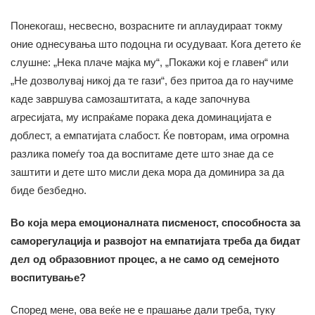
Понекогаш, несвесно, возрасните ги аплаудираат токму
оние однесувања што подоцна ги осудуваат. Кога детето ќе
слушне: „Нека плаче мајка му“, „Покажи кој е главен“ или
„Не дозволувај никој да те гази“, без притоа да го научиме
каде завршува самозаштитата, а каде започнува
агресијата, му испраќаме порака дека доминацијата е
доблест, а емпатијата слабост. Ќе повторам, има огромна
разлика помеѓу тоа да воспитаме дете што знае да се
заштити и дете што мисли дека мора да доминира за да
биде безбедно.
Во која мера емоционалната писменост, способноста за
саморегулација и развојот на емпатијата треба да бидат
дел од образовниот процес, а не само од семејното
воспитување?
Според мене, ова веќе не е прашање дали треба, туку