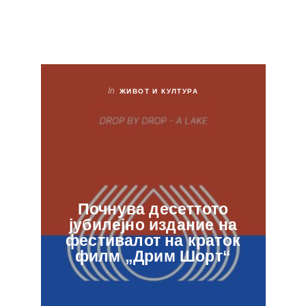
In
ЖИВОТ И КУЛТУРА
Почнува десеттото
јубилејно издание на
ф
фестивалот на краток
в
филм „Дрим Шорт“