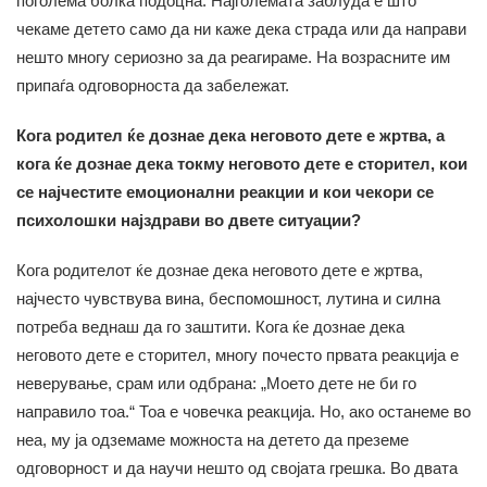
поголема болка подоцна. Најголемата заблуда е што
чекаме детето само да ни каже дека страда или да направи
нешто многу сериозно за да реагираме. На возрасните им
припаѓа одговорноста да забележат.
Кога родител ќе дознае дека неговото дете е жртва, а
кога ќе дознае дека токму неговото дете е сторител, кои
се најчестите емоционални реакции и кои чекори се
психолошки најздрави во двете ситуации?
Кога родителот ќе дознае дека неговото дете е жртва,
најчесто чувствува вина, беспомошност, лутина и силна
потреба веднаш да го заштити. Кога ќе дознае дека
неговото дете е сторител, многу почесто првата реакција е
неверување, срам или одбрана: „Моето дете не би го
направило тоа.“ Тоа е човечка реакција. Но, ако останеме во
неа, му ја одземаме можноста на детето да преземе
одговорност и да научи нешто од својата грешка. Во двата