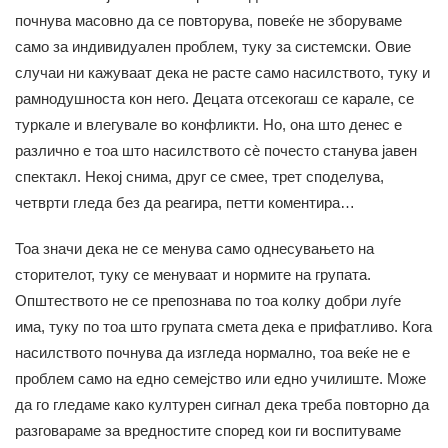
почнува масовно да се повторува, повеќе не зборуваме
само за индивидуален проблем, туку за системски. Овие
случаи ни кажуваат дека не расте само насилството, туку и
рамнодушноста кон него. Децата отсекогаш се карале, се
туркале и влегувале во конфликти. Но, она што денес е
различно е тоа што насилството сè почесто станува јавен
спектакл. Некој снима, друг се смее, трет споделува,
четврти гледа без да реагира, петти коментира…
Тоа значи дека не се менува само однесувањето на
сторителот, туку се менуваат и нормите на групата.
Општеството не се препознава по тоа колку добри луѓе
има, туку по тоа што групата смета дека е прифатливо. Кога
насилството почнува да изгледа нормално, тоа веќе не е
проблем само на едно семејство или едно училиште. Може
да го гледаме како културен сигнал дека треба повторно да
разговараме за вредностите според кои ги воспитуваме