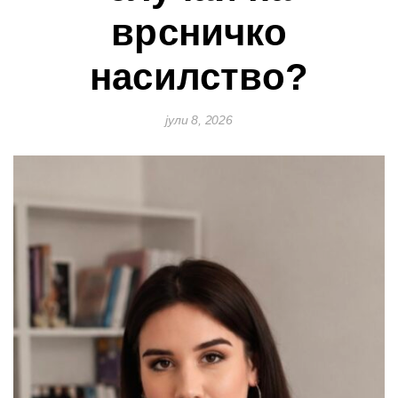
врсничко
насилство?
јули 8, 2026