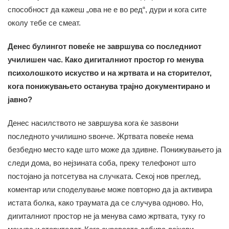
способност да кажеш „ова не е во ред“, дури и кога сите
околу тебе се смеат.
Денес булингот повеќе не завршува со последниот
училишен час. Како дигиталниот простор го менува
психолошкото искуство и на жртвата и на сторителот,
кога понижувањето останува трајно документирано и
јавно?
Денес насилството не завршува кога ќе заѕвони
последното училишно ѕвонче. Жртвата повеќе нема
безбедно место каде што може да здивне. Понижувањето ја
следи дома, во нејзината соба, преку телефонот што
постојано ја потсетува на случката. Секој нов преглед,
коментар или споделување може повторно да ја активира
истата болка, како траумата да се случува одново. Но,
дигиталниот простор не ја менува само жртвата, туку го