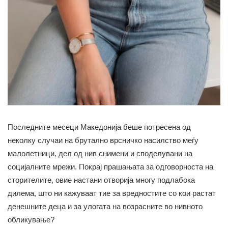
Последните месеци Македонија беше потресена од
неколку случаи на брутално врсничко насилство меѓу
малолетници, дел од нив снимени и споделувани на
социјалните мрежи. Покрај прашањата за одговорноста на
сторителите, овие настани отворија многу подлабока
дилема, што ни кажуваат тие за вредностите со кои растат
денешните деца и за улогата на возрасните во нивното
обликување?