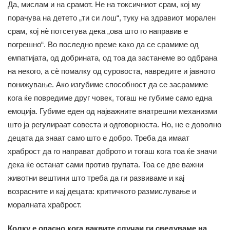
Да, мислам и на срамот. Не на токсичниот срам, кој му
порачува на детето „ти си лош“, туку на здравиот морален
срам, кој нè потсетува дека „ова што го направив е
погрешно“. Во последно време како да се срамиме од
емпатијата, од добрината, од тоа да застанеме во одбрана
на некого, а сè помалку од суровоста, навредите и јавното
понижување. Ако изгубиме способност да се засрамиме
кога ќе повредиме друг човек, тогаш не губиме само една
емоција. Губиме еден од најважните внатрешни механизми
што ја регулираат совеста и одговорноста. Но, не е доволно
децата да знаат само што е добро. Треба да имаат
храброст да го направат доброто и тогаш кога тоа ќе значи
дека ќе останат сами против групата. Тоа се две важни
животни вештини што треба да ги развиваме и кај
возрасните и кај децата: критичкото размислување и
моралната храброст.
Колку е опасно кога ваквите случаи ги сведуваме на