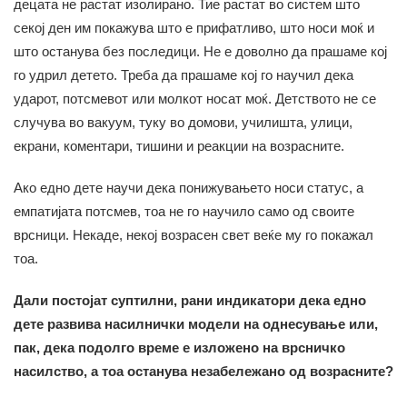
децата не растат изолирано. Тие растат во систем што
секој ден им покажува што е прифатливо, што носи моќ и
што останува без последици. Не е доволно да прашаме кој
го удрил детето. Треба да прашаме кој го научил дека
ударот, потсмевот или молкот носат моќ. Детството не се
случува во вакуум, туку во домови, училишта, улици,
екрани, коментари, тишини и реакции на возрасните.
Ако едно дете научи дека понижувањето носи статус, а
емпатијата потсмев, тоа не го научило само од своите
врсници. Некаде, некој возрасен свет веќе му го покажал
тоа.
Дали постојат суптилни, рани индикатори дека едно
дете развива насилнички модели на однесување или,
пак, дека подолго време е изложено на врсничко
насилство, а тоа останува незабележано од возрасните?