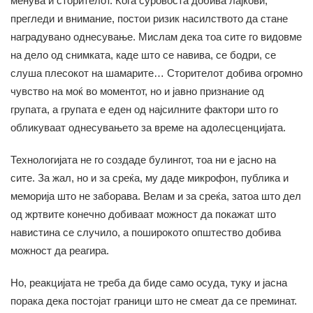
менува и сторителот. Кога суровоста добива лајкови,
прегледи и внимание, постои ризик насилството да стане
наградувано однесување. Мислам дека тоа сите го видовме
на дело од снимката, каде што се навива, се бодри, се
слуша плесокот на шамарите… Сторителот добива огромно
чувство на моќ во моментот, но и јавно признание од
групата, а групата е еден од најсилните фактори што го
обликуваат однесувањето за време на адолесценцијата.
Технологијата не го создаде булингот, тоа ни е јасно на
сите. За жал, но и за среќа, му даде микрофон, публика и
меморија што не заборава. Велам и за среќа, затоа што дел
од жртвите конечно добиваат можност да покажат што
навистина се случило, а поширокото општество добива
можност да реагира.
Но, реакцијата не треба да биде само осуда, туку и јасна
порака дека постојат граници што не смеат да се преминат.