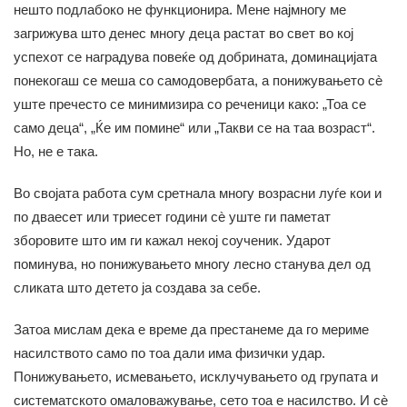
нешто подлабоко не функционира. Мене најмногу ме
загрижува што денес многу деца растат во свет во кој
успехот се наградува повеќе од добрината, доминацијата
понекогаш се меша со самодовербата, а понижувањето сè
уште пречесто се минимизира со реченици како: „Тоа се
само деца“, „Ќе им помине“ или „Такви се на таа возраст“.
Но, не е така.
Во својата работа сум сретнала многу возрасни луѓе кои и
по дваесет или триесет години сè уште ги паметат
зборовите што им ги кажал некој соученик. Ударот
поминува, но понижувањето многу лесно станува дел од
сликата што детето ја создава за себе.
Затоа мислам дека е време да престанеме да го мериме
насилството само по тоа дали има физички удар.
Понижувањето, исмевањето, исклучувањето од групата и
систематското омаловажување, сето тоа е насилство. И сè