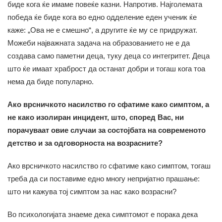
биде кога ќе имаме повеќе казни. Напротив. Најголемата
победа ќе биде кога во едно одделение еден ученик ќе
каже: „Ова не е смешно“, а другите ќе му се придружат.
Можеби најважната задача на образованието не е да
создава само паметни деца, туку деца со интегритет. Деца
што ќе имаат храброст да останат добри и тогаш кога тоа
нема да биде популарно.
Ако врсничкото насилство го сфатиме како симптом, а
не како изолиран инцидент, што, според Вас, ни
порачуваат овие случаи за состојбата на современото
детство и за одговорноста на возрасните?
Ако врсничкото насилство го сфатиме како симптом, тогаш
треба да си поставиме едно многу непријатно прашање:
што ни кажува тој симптом за нас како возрасни?
Во психологијата знаеме дека симптомот е порака дека