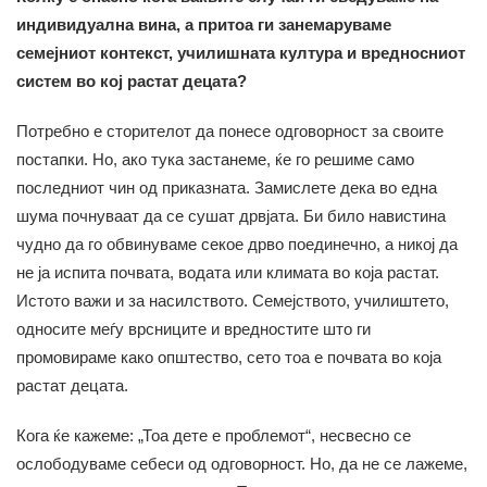
индивидуална вина, а притоа ги занемаруваме
семејниот контекст, училишната култура и вредносниот
систем во кој растат децата?
Потребно е сторителот да понесе одговорност за своите
постапки. Но, ако тука застанеме, ќе го решиме само
последниот чин од приказната. Замислете дека во една
шума почнуваат да се сушат дрвјата. Би било навистина
чудно да го обвинуваме секое дрво поединечно, а никој да
не ја испита почвата, водата или климата во која растат.
Истото важи и за насилството. Семејството, училиштето,
односите меѓу врсниците и вредностите што ги
промовираме како општество, сето тоа е почвата во која
растат децата.
Кога ќе кажеме: „Тоа дете е проблемот“, несвесно се
ослободуваме себеси од одговорност. Но, да не се лажеме,