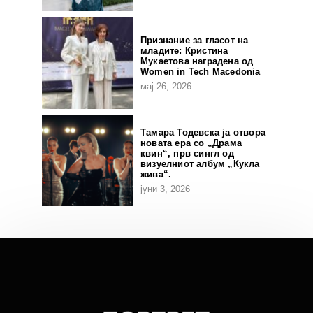
Признание за гласот на
младите: Кристина
Мукаетова наградена од
Women in Tech Macedonia
мај 26, 2026
Тамара Тодевска ја отвора
новата ера со „Драма
квин“, прв сингл од
визуелниот албум „Кукла
жива“.
јуни 3, 2026