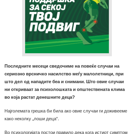
Последните месеци сведочиме на повеќе случаи на
сериозно врсничко насилство меѓу малолетници, при
што дел од нападите беа и снимани. Што овие случаи
ни откриваат за психолошката и општествената клима
во која растат денешните деца?
Најголемата грешка би била ако овие случаи ги доживееме
како неколку „лоши деца“.
Во психологијата постои правило дека кога истиот симптом