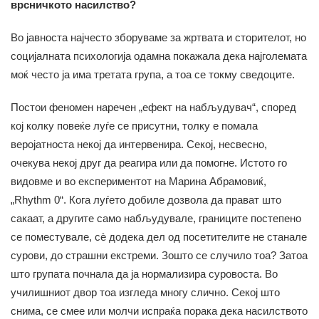
врсничкото насилство?
Во јавноста најчесто зборуваме за жртвата и сторителот, но
социјалната психологија одамна покажала дека најголемата
моќ често ја има третата група, а тоа се токму сведоците.
Постои феномен наречен „ефект на набљудувач“, според
кој колку повеќе луѓе се присутни, толку е помала
веројатноста некој да интервенира. Секој, несвесно,
очекува некој друг да реагира или да помогне. Истото го
видовме и во експериментот на Марина Абрамовиќ,
„Rhythm 0“. Кога луѓето добиле дозвола да прават што
сакаат, а другите само набљудувале, границите постепено
се поместувале, сè додека дел од посетителите не станале
сурови, до страшни екстреми. Зошто се случило тоа? Затоа
што групата почнала да ја нормализира суровоста. Во
училишниот двор тоа изгледа многу слично. Секој што
снима, се смее или молчи испраќа порака дека насилството