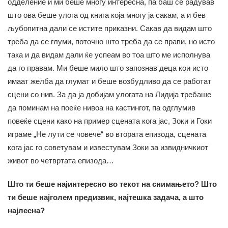
одделение и ми беше многу интересна, па баш се радував
што ова беше улога од книга која многу ја сакам, а и бев
љубопитна дали се истите приказни. Сакав да видам што
треба да се глуми, поточно што треба да се прави, но исто
така и да видам дали ќе успеам во тоа што ме исполнува
да го правам. Ми беше мило што запознав деца кои исто
имаат желба да глумат и беше возбудливо да се работат
сцени со нив. За да ја добијам улогата на Лидија требаше
да поминам на поеќе нивоа на кастингот, па одглумив
повеќе сцени како на пример сцената кога јас, Зоки и Гоки
играме „Не лути се човече“ во втората епизода, сцената
кога јас го советувам и известувам Зоки за извидничкиот
живот во четвртата епизода…
Што ти беше најинтересно во текот на снимањето? Што
ти беше најголем предизвик, најтешка задача, а што
најлесна?