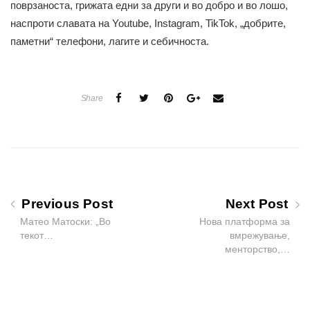
поврзаноста, грижата едни за други и во добро и во лошо,
наспроти славата на Youtube, Instagram, TikTok, „добрите,
паметни“ телефони, лагите и себичноста.
Share
Previous Post
Next Post
Матео Матоски: „Во
Нова платформа за
текот…
вмрежување,
менторство,…