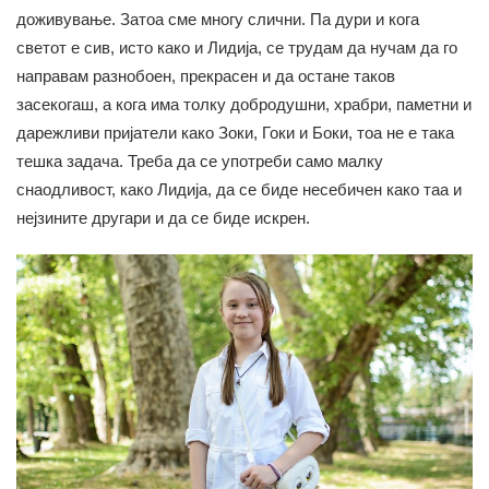
доживување. Затоа сме многу слични. Па дури и кога
светот е сив, исто како и Лидија, се трудам да нучам да го
направам разнобоен, прекрасен и да остане таков
засекогаш, а кога има толку добродушни, храбри, паметни и
дарежливи пријатели како Зоки, Гоки и Боки, тоа не е така
тешка задача. Треба да се употреби само малку
снаодливост, како Лидија, да се биде несебичен како таа и
нејзините другари и да се биде искрен.