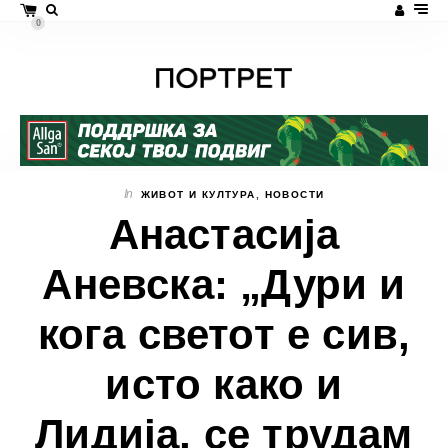
0
In
ЖИВОТ И КУЛТУРА
,
НОВОСТИ
Анастасија
Аневска: „Дури и
кога светот е сив,
исто како и
Лидија, се трудам