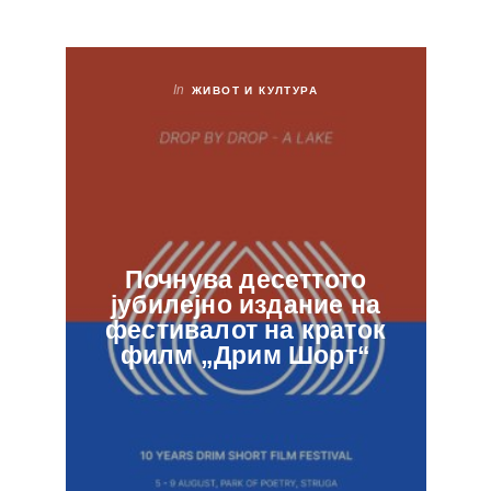
In
ЖИВОТ И КУЛТУРА
Почнува десеттото
јубилејно издание на
ф
фестивалот на краток
в
филм „Дрим Шорт“