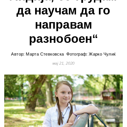
да научам да го
направам
разнобоен“
Автор: Марта Стевковска
Фотограф: Жарко Чулиќ
мај 21, 2020