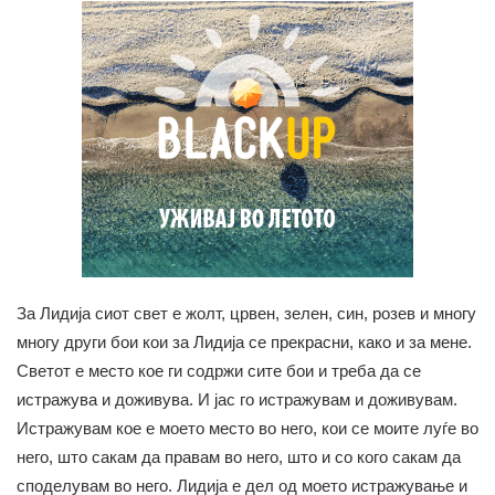
За Лидија сиот свет е жолт, црвен, зелен, син, розев и многу
многу други бои кои за Лидија се прекрасни, како и за мене.
Светот е место кое ги содржи сите бои и треба да се
истражува и доживува. И јас го истражувам и доживувам.
Истражувам кое е моето место во него, кои се моите луѓе во
него, што сакам да правам во него, што и со кого сакам да
споделувам во него. Лидија е дел од моето истражување и