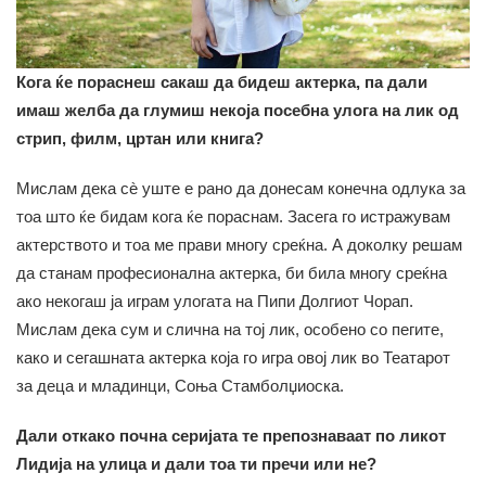
Кога ќе пораснеш сакаш да бидеш актерка, па дали
имаш желба да глумиш некоја посебна улога на лик од
стрип, филм, цртан или книга?
Мислам дека сè уште е рано да донесам конечна одлука за
тоа што ќе бидам кога ќе пораснам. Засега го истражувам
актерството и тоа ме прави многу среќна. А доколку решам
да станам професионална актерка, би била многу среќна
ако некогаш ја играм улогата на Пипи Долгиот Чорап.
Мислам дека сум и слична на тој лик, особено со пегите,
како и сегашната актерка која го игра овој лик во Театарот
за деца и младинци, Соња Стамболџиоска.
Дали откако почна серијата те препознаваат по ликот
Лидија на улица и дали тоа ти пречи или не?