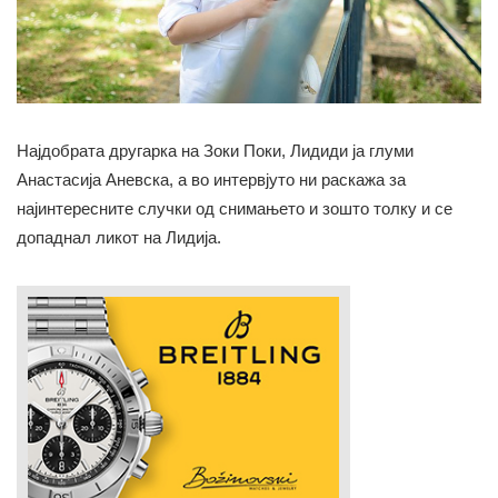
Најдобрата другарка на Зоки Поки, Лидиди ја глуми
Анастасија Аневска, а во интервјуто ни раскажа за
најинтересните случки од снимањето и зошто толку и се
допаднал ликот на Лидија.