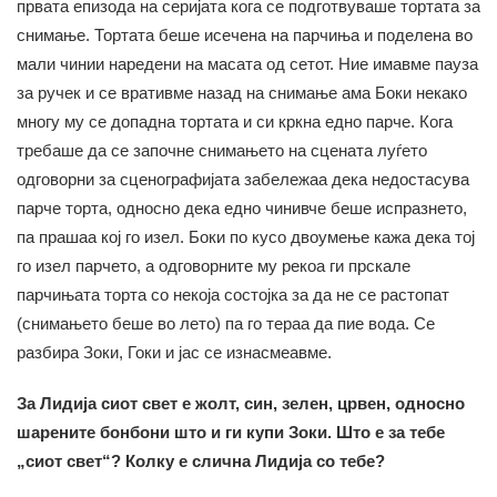
првата епизода на серијата кога се подготвуваше тортата за
снимање. Тортата беше исечена на парчиња и поделена во
мали чинии наредени на масата од сетот. Ние имавме пауза
за ручек и се вративме назад на снимање ама Боки некако
многу му се допадна тортата и си кркна едно парче. Кога
требаше да се започне снимањето на сцената луѓето
одговорни за сценографијата забележаа дека недостасува
парче торта, односно дека едно чинивче беше испразнето,
па прашаа кој го изел. Боки по кусо двоумење кажа дека тој
го изел парчето, а одговорните му рекоа ги прскале
парчињата торта со некоја состојка за да не се растопат
(снимањето беше во лето) па го тераа да пие вода. Се
разбира Зоки, Гоки и јас се изнасмеавме.
За Лидија сиот свет е жолт, син, зелен, црвен, односно
шарените бонбони што и ги купи Зоки. Што е за тебе
„сиот свет“? Колку е слична Лидија со тебе?