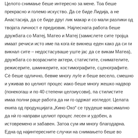
Целото снимање беше интересно за мене. Тоа беше
прекрасно и големо искуство. Да се биде Лидија, а не
Анастасија, да се биде друг лик макар и со мали разлики од
твојата личност е предизвик. Најлесната работа беше
дружбата со Матеј, Матео и Матеј (замислете сите тројца
имаат речиси исто име па кога ќе викнеш еден како да си ги
викнал сите – недостасуваше уште јас да се викам Матеа),
дружбата со возрасните актери, статистите, снимателите,
режисерите, шминкерите, костимографите, сценографите.
Сè беше одлично, бевме многу луѓе и беше весело, смешно
и уживав во целиот процес иако беше многу жешко надвор
(понекогаш и по 40 степени целзиусови), па стилистите
имаа полни раце работа да ни го одржат изгледот. Целата
екипа од продукцијата „Кино Око“ се трудеше максимално
да нѝ го направи целиот процес лесен и удобен, а
истовремено и забавен. Затоа сум им многу благодарна.
Една од најинтересните случки на снимањето беше во