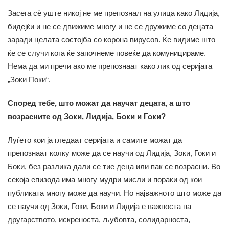
Засега сè уште никој не ме препознал на улица како Лидија,
бидејќи и не се движиме многу и не се дружиме со децата
заради целата состојба со корона вирусов. Ќе видиме што
ќе се случи кога ќе започнеме повеќе да комуницираме.
Нема да ми пречи ако ме препознаат како лик од серијата
„Зоки Поки“.
Според тебе, што можат да научат децата, а што
возрасните од Зоки, Лидија, Боки и Гоки?
Луѓето кои ја гледаат серијата и самите можат да
препознаат колку може да се научи од Лидија, Зоки, Гоки и
Боки, без разлика дали се тие деца или пак се возрасни. Во
секоја епизода има многу мудри мисли и пораки од кои
публиката многу може да научи. Но најважното што може да
се научи од Зоки, Гоки, Боки и Лидија е важноста на
другарството, искреноста, љубовта, солидарноста,