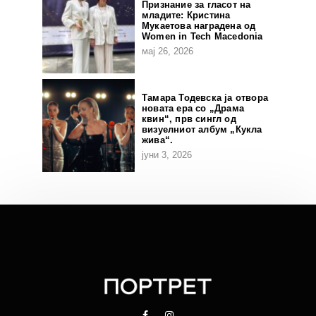
Признание за гласот на
младите: Кристина
Мукаетова наградена од
Women in Tech Macedonia
мај 26, 2026
Тамара Тодевска ја отвора
новата ера со „Драма
квин“, прв сингл од
визуелниот албум „Кукла
жива“.
јуни 3, 2026