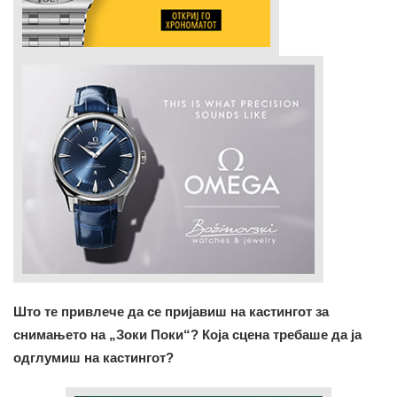
Што те привлече да се пријавиш на кастингот за
снимањето на „Зоки Поки“? Која сцена требаше да ја
одглумиш на кастингот?