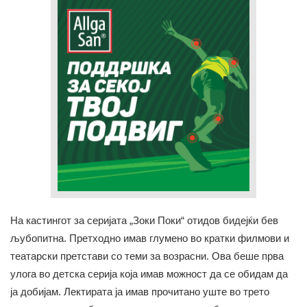
На кастингот за серијата „Зоки Поки“ отидов бидејќи бев
љубопитна. Претходно имав глумено во кратки филмови и
театарски претстави со теми за возрасни. Ова беше прва
улога во детска серија која имав можност да се обидам да
ја добијам. Лектирата ја имав прочитано уште во трето