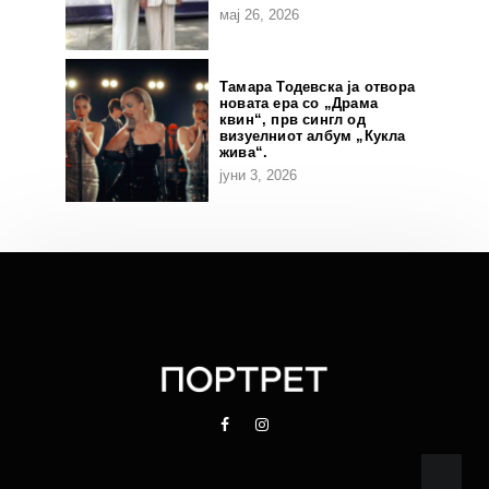
мај 26, 2026
Тамара Тодевска ја отвора
новата ера со „Драма
квин“, прв сингл од
визуелниот албум „Кукла
жива“.
јуни 3, 2026