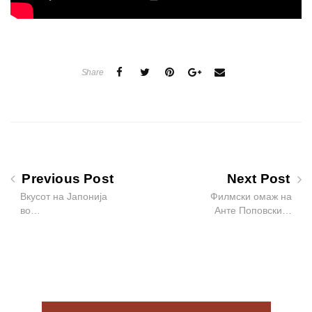
Share
Previous Post
Next Post
Вкусот на Јапонија
Филмски омаж на
во…
Анте Поповски…