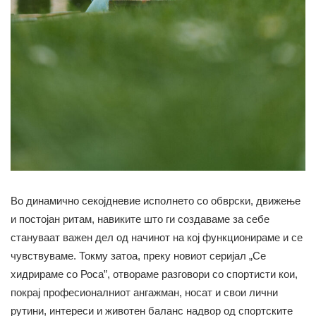
Во динамично секојдневие исполнето со обврски, движење
и постојан ритам, навиките што ги создаваме за себе
стануваат важен дел од начинот на кој функционираме и се
чувствуваме. Токму затоа, преку новиот серијал „Се
хидрираме со Роса”, отвораме разговори со спортисти кои,
покрај професионалниот ангажман, носат и свои лични
рутини, интереси и животен баланс надвор од спортските