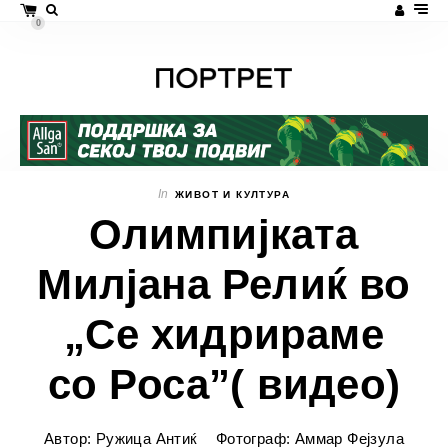
0
In
ЖИВОТ И КУЛТУРА
Олимпијката
Милјана Релиќ во
„Се хидрираме
со Роса”( видео)
Автор: Ружица Антиќ
Фотограф: Аммар Фејзула