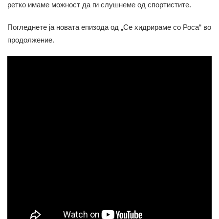
ретко имаме можност да ги слушнеме од спортистите.
Погледнете ја новата епизода од „Се хидрираме со Роса“ во
продолжение.