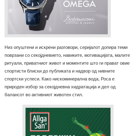
Низ опуштени и искрени разговори, серијалот допира теми
поврзани со секојдневието, навиките, мотивацијата, малите
ритуали, приватниот живот и моментите што ги прават овие
спортисти блиски до публиката и надвор од нивните
спортски успеси. Како нискоминерална вода, Роса е
природен избор за секојдневна хидратација и дел од
балансот во активниот животен стил.