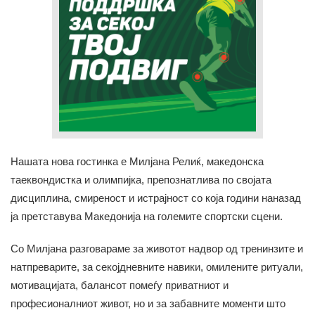
Нашата нова гостинка е Милјана Релиќ, македонска
таеквондистка и олимпијка, препознатлива по својата
дисциплина, смиреност и истрајност со која години наназад
ја претставува Македонија на големите спортски сцени.
Со Милјана разговараме за животот надвор од тренинзите и
натпреварите, за секојдневните навики, омилените ритуали,
мотивацијата, балансот помеѓу приватниот и
професионалниот живот, но и за забавните моменти што