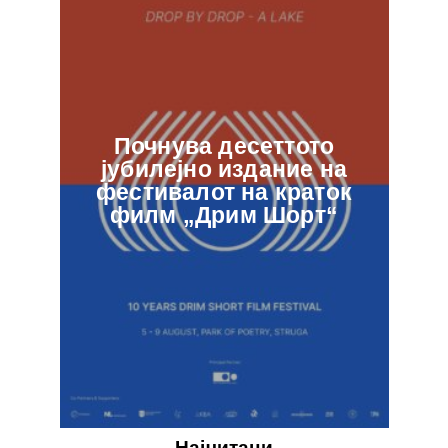
Почнува десеттото
јубилејно издание на
ф
фестивалот на краток
в
филм „Дрим Шорт“
Најчитани