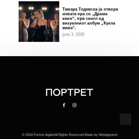
Тамара Тодевска ја отвора
новата ера со „Драма
квин“, прв сингл од
визуелниот албум „Кукла
жива“.
јуни 3, 2026
© 2020 Portret digital All Rights Reserved Made by
Webpigment