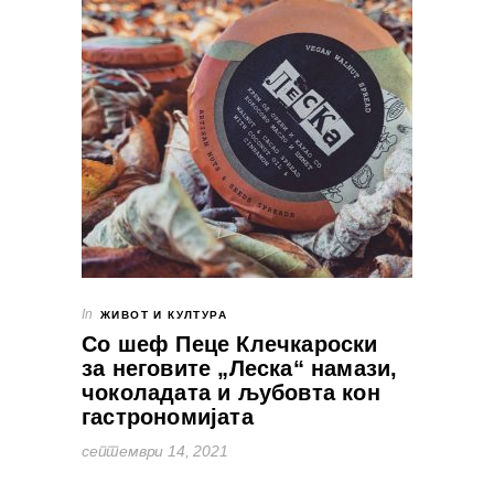
In
ЖИВОТ И КУЛТУРА
Со шеф Пеце Клечкароски
за неговите „Леска“ намази,
чоколадата и љубовта кон
гастрономијата
септември 14, 2021