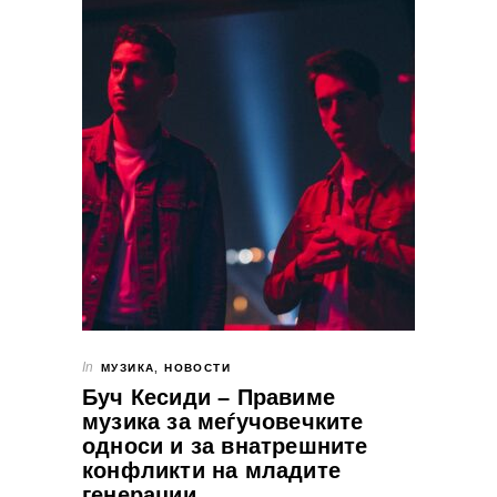
In
МУЗИКА
,
НОВОСТИ
Буч Кесиди – Правиме
музика за меѓучовечките
односи и за внатрешните
конфликти на младите
генерации