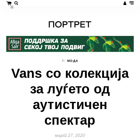
0
In
МОДА
Vans со колекција
за луѓето од
аутистичен
спектар
март 27, 2020