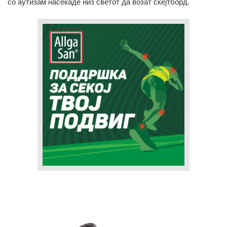
со аутизам насекаде низ светот да возат скејтборд.