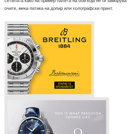
сетилата како на пример палета на бои која не ги заморува
очите, мека патика на допир или холографски принт.