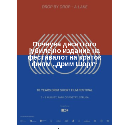
Почнува десеттото
јубилејно издание на
ф
фестивалот на краток
в
филм „Дрим Шорт“