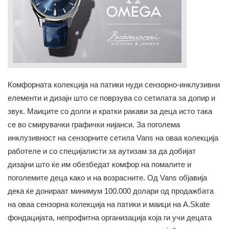
Комфорната колекција на патики нуди сензорно-инклузивни
елементи и дизајн што се поврзува со сетилата за допир и
звук. Маиците со долги и кратки ракави за деца исто така
се во смирувачки графички нијанси. За поголема
инклузивност на сензорните сетила Vans на оваа колекција
работеле и со специјалисти за аутизам за да добијат
дизајни што ќе им обезбедат комфор на помалите и
поголемите деца како и на возрасните. Од Vans објавија
дека ќе донираат минимум 100.000 долари од продажбата
на оваа сензорна колекција на патики и маици на A.Skate
фондацијата, непрофитна организација која ги учи децата