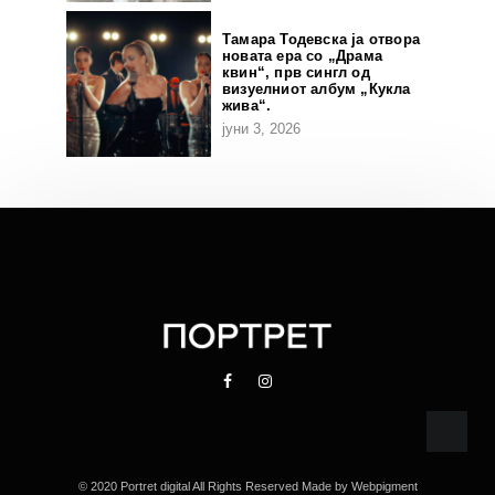
Тамара Тодевска ја отвора
новата ера со „Драма
квин“, прв сингл од
визуелниот албум „Кукла
жива“.
јуни 3, 2026
© 2020 Portret digital All Rights Reserved Made by
Webpigment