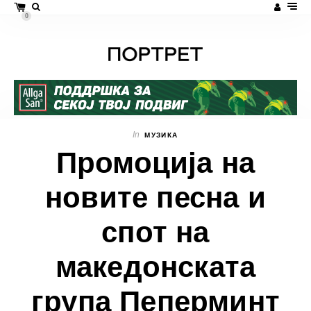
0
In
МУЗИКА
Промоција на
новите песна и
спот на
македонската
група Пеперминт