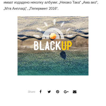
имаат издадено неколку албуми: „Некако Така“ „Ама ако“,
„Мтв Анплагд“, „Пеперминт 2016“.
Share