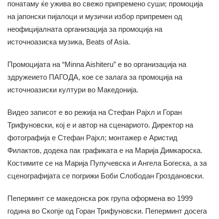
понатаму ќе ужива во свежо припремено суши; промоција
на јапонски пијалоци и музички избор припремен од
неофицијалната организација за промоција на
источноазиска музика, Beats of Asia.
Промоцијата на “Minna Aishiteru” е во организација на
здружеието ПАГОДА, кое се залага за промоција на
источноазиски култури во Македонија.
Видео записот е во режија на Стефан Рајхл и Горан
Трифуновски, кој е и автор на сценариото. Директор на
фотографија е Стефан Рајхл; монтажер е Аристид
Филактов, додека пак графиката е на Марија Димкароска.
Костимите се на Марија Пупучевска и Ангела Богеска, а за
сценографијата се погрижи Боби Слободан Гроздановски.
Пеперминт се македонска рок група оформена во 1999
година во Скопје од Горан Трифуновски. Пеперминт досега