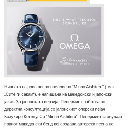
Нивната најнова песна насловена “Minna Aishiteru” ( мак.
„Сите ги сакам“), е напишана на македонски и јапонски
јазик. За јапонската верзија, Пеперминт работеа во
директна консултација со јапонскиот оперски пејач
Казухиро Котецу. Со “Minna Aishiteru”, Пеперминт стануваат
првиот македонски бенд кој создава авторска песна на