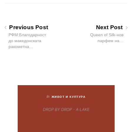
Previous Post
Next Post
РФМ:Благодарност
Queen of Silk-нов
до македонската
парфем на…
ракометна…
In
ЖИВОТ И КУЛТУРА