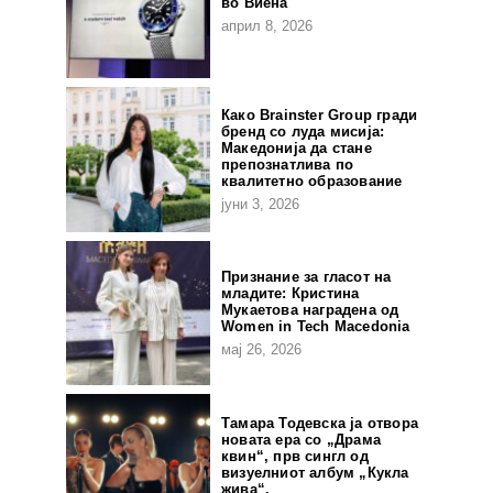
во Виена
април 8, 2026
Како Brainster Group гради
бренд со луда мисија:
Македонија да стане
препознатлива по
квалитетно образование
јуни 3, 2026
Признание за гласот на
младите: Кристина
Мукаетова наградена од
Women in Tech Macedonia
мај 26, 2026
Тамара Тодевска ја отвора
новата ера со „Драма
квин“, прв сингл од
визуелниот албум „Кукла
жива“.