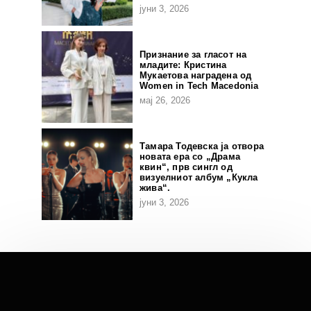
јуни 3, 2026
Признание за гласот на
младите: Кристина
Мукаетова наградена од
Women in Tech Macedonia
мај 26, 2026
Тамара Тодевска ја отвора
новата ера со „Драма
квин“, прв сингл од
визуелниот албум „Кукла
жива“.
јуни 3, 2026