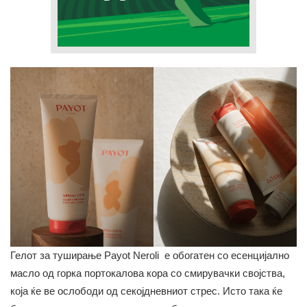
Гелот за туширање Payot Neroli e oбогатен со есенцијално
масло од горка портокалова кора со смирувачки својства,
која ќе ве ослободи од секојдневниот стрес. Исто така ќе