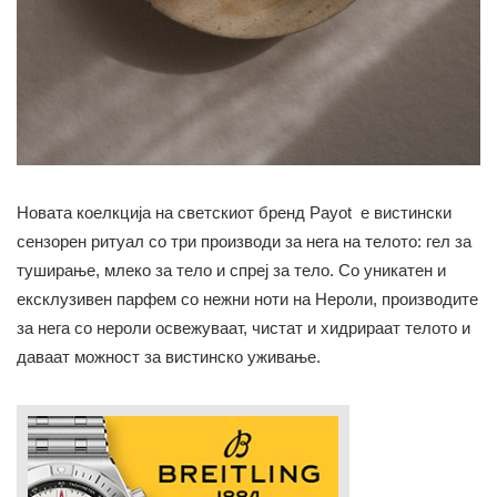
Новата коелкција на светскиот бренд Payot е вистински
сензорен ритуал со три производи за нега на телото: гел за
туширање, млеко за тело и спреј за тело. Со уникатен и
ексклузивен парфем со нежни ноти на Нероли, производите
за нега со нероли освежуваат, чистат и хидрираат телото и
даваат можност за вистинско уживање.