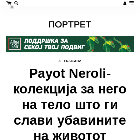
0
In
УБАВИНА
Payot Neroli-
колекција за него
на тело што ги
слави убавините
на животот