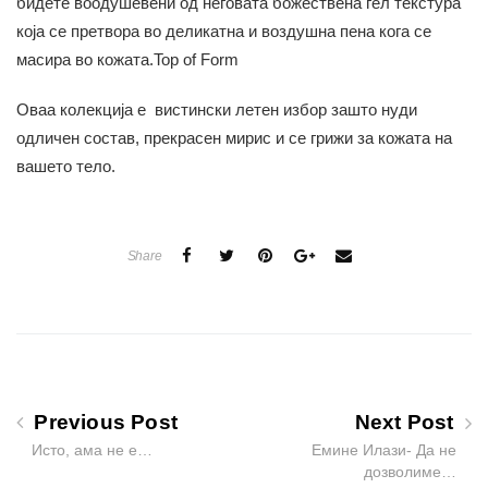
бидете воодушевени од неговата божествена гел текстура
која се претвора во деликатна и воздушна пена кога се
масира во кожата.Top of Form
Оваа колекција е вистински летен избор зашто нуди
одличен состав, прекрасен мирис и се грижи за кожата на
вашето тело.
Share
Previous Post
Next Post
Исто, ама не е…
Емине Илази- Да не
дозволиме…