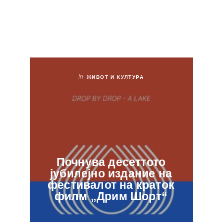
In
ЖИВОТ И КУЛТУРА
Почнува десеттото
јубилејно издание на
ф
фестивалот на краток
в
филм „Дрим Шорт“