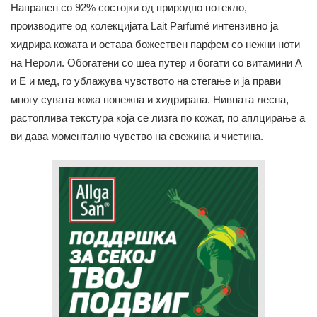
Направен со 92% состојки од природно потекло,
производите од колекцијата Lait Parfumé интензивно ја
хидрира кожата и остава божествен парфем со нежни ноти
на Нероли. Обогатени со шеа путер и богати со витамини A
и E и мед, го ублажува чувството на стегање и ја прави
многу сувата кожа понежна и хидрирана. Нивната лесна,
растоплива текстура која се лизга по кожат, по аплцирање а
ви дава моментално чувство на свежина и чистина.