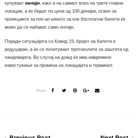
купуваат
онлајн
, како и на самиот влез на трите главни
локации, а ќе бидат по цена од 100 денари, освен за
проекциите за поп-ап киното за кое бесплатни билети ќе
може да се набават само онлајн.
Поради ситуацијата со Ковид 19, бројот на билети е
редуциран, а ќе се почитуваат протоколите за заштита од
пандемијата. Во случај на дожд ќе има навремено
известување за промена на локацијата и терминот.
Share
Previous Post
Next Post