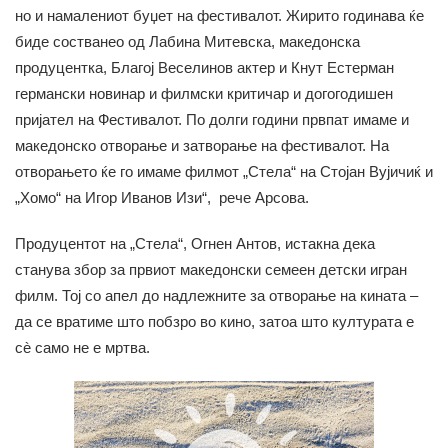
но и намалениот буџет на фестивалот. Жирито годинава ќе
биде состванео од Лабина Митевска, македонска
продуцентка, Благој Веселинов актер и Кнут Естерман
германски новинар и филмски критичар и догогодишен
пријател на Фестивалот. По долги години првпат имаме и
македонско отворање и затворање на фестивалот. На
отворањето ќе го имаме филмот „Стела“ на Стојан Вујичиќ и
„Хомо“ на Игор Иванов Изи“, рече Арсова.
Продуцентот на „Стела“, Огнен Антов, истакна дека
станува збор за првиот македонски семеен детски игран
филм. Тој со апел до надлежните за отворање на кината –
да се вратиме што побзро во кино, затоа што културата е
сè само не е мртва.