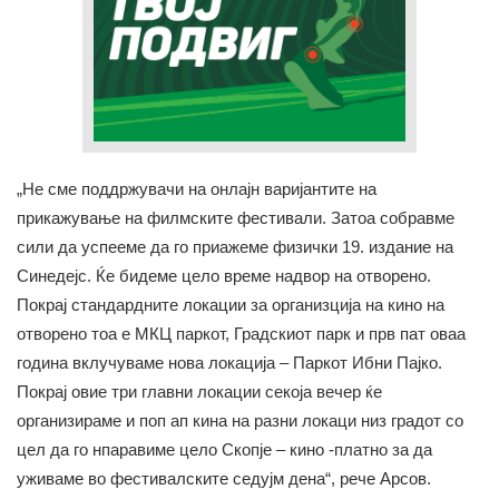
„Не сме поддржувачи на онлајн варијантите на
прикажување на филмските фестивали. Затоа собравме
сили да успееме да го приажеме физички 19. издание на
Синедејс. Ќе бидеме цело време надвор на отворено.
Покрај стандардните локации за организција на кино на
отворено тоа е МКЦ паркот, Градскиот парк и прв пат оваа
година вклучуваме нова локација – Паркот Ибни Пајко.
Покрај овие три главни локации секоја вечер ќе
организираме и поп ап кина на разни локаци низ градот со
цел да го нпаравиме цело Скопје – кино -платно за да
уживаме во фестивалските седујм дена“, рече Арсов.