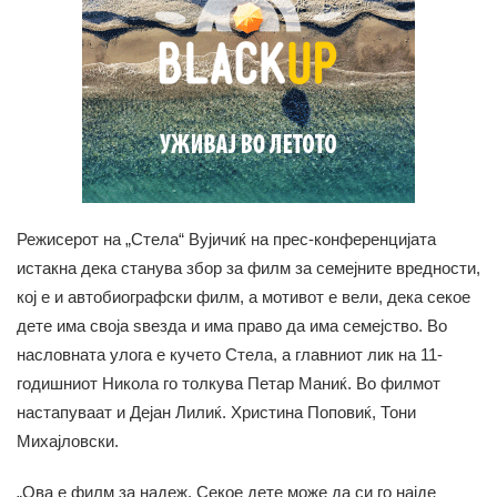
Режисерот на „Стела“ Вујичиќ на прес-конференцијата
истакна дека станува збор за филм за семејните вредности,
кој е и автобиографски филм, а мотивот е вели, дека секое
дете има своја ѕвезда и има право да има семејство. Во
насловната улога е кучето Стела, а главниот лик на 11-
годишниот Никола го толкува Петар Маниќ. Во филмот
настапуваат и Дејан Лилиќ. Христина Поповиќ, Тони
Михајловски.
„Ова е филм за надеж. Секое дете може да си го најде