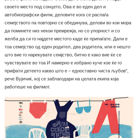
своето место под сонцето, Ова е во еден дел и
автобиографски филм, деловите кога се распаѓа
семејството па повторно се обединува, делови во кои мора
да поминете низ некои премрежја, но со упорност и со
желба да си го најдете местото каде ќе припаѓате. Дали е
тоа семејство од еден родител, два родитела, или е нешто
што вие го нарекувате семјство, битно е како вие ќе се
чувствувате во тоа И намерно е избрано куче кое ќе го
прифати детеето какво што е – едноставно чиста љубов“,
рече Вујичиќ, кој се заблагодари на целата екипа која
работеше на филмот.