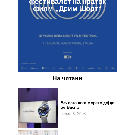
фестивалот на краток
в
филм „Дрим Шорт“
Најчитани
Вечерта кога морето дојде
во Виена
април 8, 2026