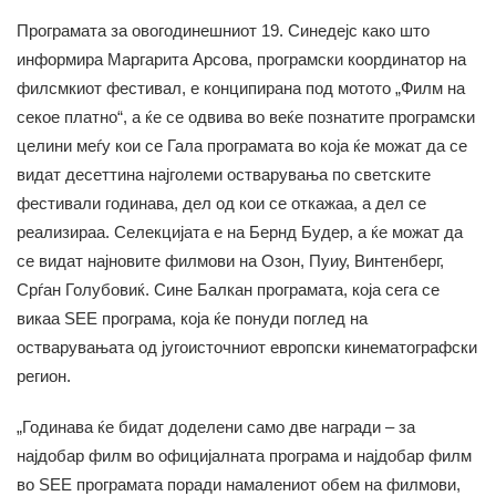
Програмата за овогодинешниот 19. Синедејс како што
информира Маргарита Арсова, програмски координатор на
филсмкиот фестивал, е конципирана под мотото „Филм на
секое платно“, а ќе се одвива во веќе познатите програмски
целини меѓу кои се Гала програмата во која ќе можат да се
видат десеттина најголеми остварувања по светските
фестивали годинава, дел од кои се откажаа, а дел се
реализираа. Селекцијата е на Бернд Будер, а ќе можат да
се видат најновите филмови на Озон, Пуиу, Винтенберг,
Срѓан Голубовиќ. Сине Балкан програмата, која сега се
викаа SEE програма, која ќе понуди поглед на
остварувањата од југоисточниот европски кинематографски
регион.
„Годинава ќе бидат доделени само две награди – за
најдобар филм во официјалната програма и најдобар филм
во SEE програмата поради намалениот обем на филмови,