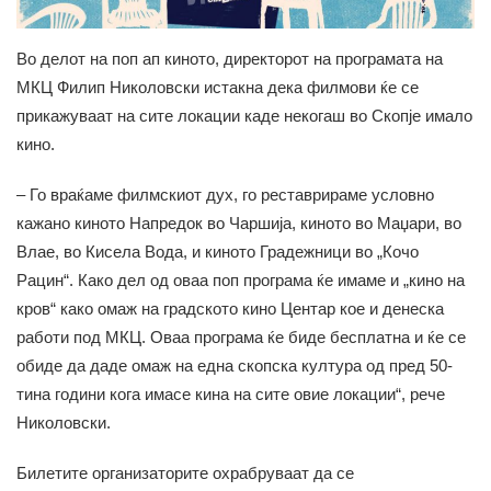
Во делот на поп ап киното, директорот на програмата на
МКЦ Филип Николовски истакна дека филмови ќе се
прикажуваат на сите локации каде некогаш во Скопје имало
кино.
– Го враќаме филмскиот дух, го реставрираме условно
кажано киното Напредок во Чаршија, киното во Маџари, во
Влае, во Кисела Вода, и киното Градежници во „Кочо
Рацин“. Како дел од оваа поп програма ќе имаме и „кино на
кров“ како омаж на градското кино Центар кое и денеска
работи под МКЦ. Оваа програма ќе биде бесплатна и ќе се
обиде да даде омаж на една скопска култура од пред 50-
тина години кога имасе кина на сите овие локации“, рече
Николовски.
Билетите организаторите охрабруваат да се