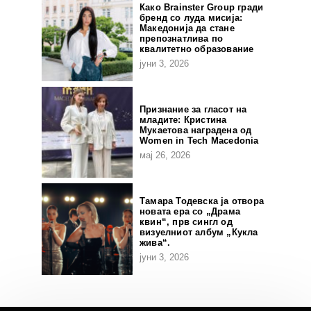
Како Brainster Group гради
бренд со луда мисија:
Македонија да стане
препознатлива по
квалитетно образование
јуни 3, 2026
Признание за гласот на
младите: Кристина
Мукаетова наградена од
Women in Tech Macedonia
мај 26, 2026
Тамара Тодевска ја отвора
новата ера со „Драма
квин“, прв сингл од
визуелниот албум „Кукла
жива“.
јуни 3, 2026