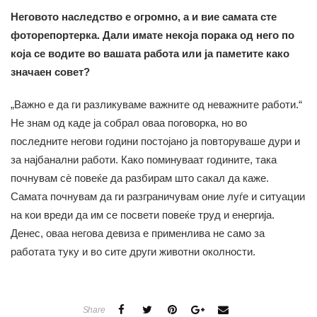
Неговото наследство е огромно, а и вие самата сте
фоторепортерка. Дали имате некоја порака од него по
која се водите во вашата работа или ја паметите како
значаен совет?
„Важно е да ги разликуваме важните од неважните работи.“
Не знам од каде ја собрал оваа поговорка, но во
последните негови години постојано ја повторуваше дури и
за најбанални работи. Како поминуваат годините, така
почнувам сè повеќе да разбирам што сакал да каже.
Самата почнувам да ги разграничувам оние луѓе и ситуации
на кои вреди да им се посвети повеќе труд и енергија.
Денес, оваа негова девиза е применлива не само за
работата туку и во сите други животни околности.
Share