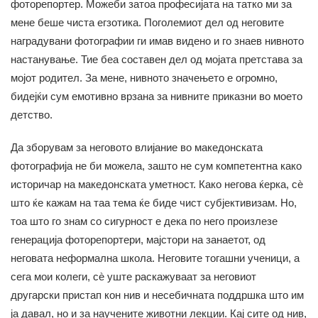
фоторепортер. Можеби затоа професијата на татко ми за
мене беше чиста егзотика. Поголемиот дел од неговите
наградувани фотографии ги имав видено и го знаев нивното
настанување. Тие беа составен дел од мојата претстава за
мојот родител. За мене, нивното значењето е огромно,
бидејќи сум емотивно врзана за нивните приказни во моето
детство.
Да зборувам за неговото влијание во македонската
фотографија не би можела, зашто не сум компетентна како
историчар на македонската уметност. Како негова ќерка, сѐ
што ќе кажам на таа тема ќе биде чист субјективизам. Но,
тоа што го знам со сигурност е дека по него произлезе
генерација фоторепортери, мајстори на занаетот, од
неговата неформална школа. Неговите тогашни ученици, а
сега мои колеги, сè уште раскажуваат за неговиот
другарски пристап кон нив и несебичната поддршка што им
ја давал, но и за научените животни лекции. Кај сите од нив,