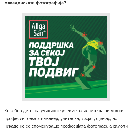
македонската фотографија?
Кога бев дете, на училиште учевме за идните наши можни
професии: лекар, инженер, учителка, кројач, оџачар, но
никаде не се споменуваше професијата фотограф, а камоли