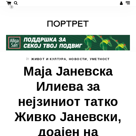
0
In
ЖИВОТ И КУЛТУРА
,
НОВОСТИ
,
УМЕТНОСТ
Маја Јаневска
Илиева за
нејзиниот татко
Живко Јаневски,
доајен на