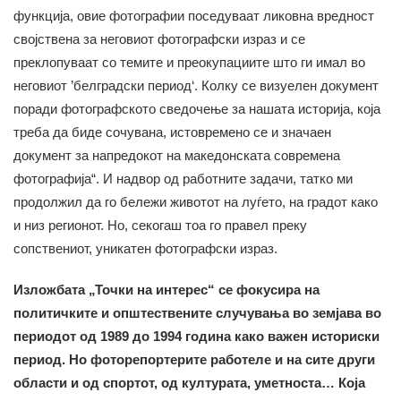
функција, овие фотографии поседуваат ликовна вредност
својствена за неговиот фотографски израз и се
преклопуваат со темите и преокупациите што ги имал во
неговиот ’белградски период‘. Колку се визуелен документ
поради фотографското сведочење за нашата историја, која
треба да биде сочувана, истовремено се и значаен
документ за напредокот на македонската современа
фотографија“. И надвор од работните задачи, татко ми
продолжил да го бележи животот на луѓето, на градот како
и низ регионот. Но, секогаш тоа го правел преку
сопствениот, уникатен фотографски израз.
Изложбата „Точки на интерес“ се фокусира на
политичките и општествените случувања во земјава во
периодот од 1989 до 1994 година како важен историски
период. Но фоторепортерите работеле и на сите други
области и од спортот, од културата, уметноста… Која