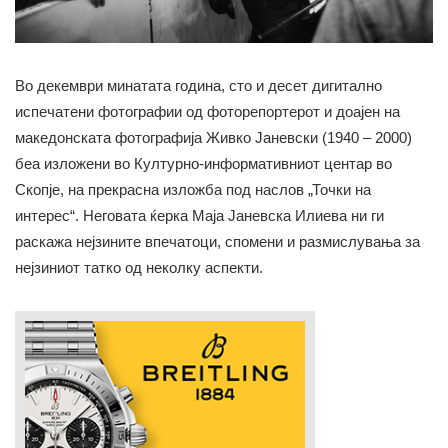
Во декември минатата година, сто и десет дигитално
испечатени фотографии од фоторепортерот и доајен на
македонската фотографија Живко Јаневски (1940 – 2000)
беа изложени во Културно-информативниот центар во
Скопје, на прекрасна изложба под наслов „Точки на
интерес“. Неговата ќерка Маја Јаневска Илиева ни ги
раскажа нејзините впечатоци, спомени и размислувања за
нејзиниот татко од неколку аспекти.