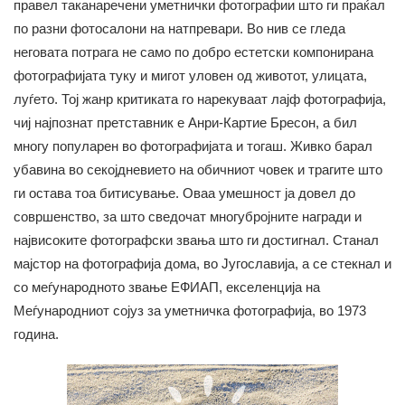
правел таканаречени уметнички фотографии што ги праќал
по разни фотосалони на натпревари. Во нив се гледа
неговата потрага не само по добро естетски компонирана
фотографијата туку и мигот уловен од животот, улицата,
луѓето. Тој жанр критиката го нарекуваат лајф фотографија,
чиј најпознат претставник е Анри-Картие Бресон, а бил
многу популарен во фотографијата и тогаш. Живко барал
убавина во секојдневието на обичниот човек и трагите што
ги остава тоа битисување. Оваа умешност ја довел до
совршенство, за што сведочат многубројните награди и
највисоките фотографски звања што ги достигнал. Станал
мајстор на фотографија дома, во Југославија, а се стекнал и
со меѓународното звање ЕФИАП, екселенција на
Меѓународниот сојуз за уметничка фотографија, во 1973
година.