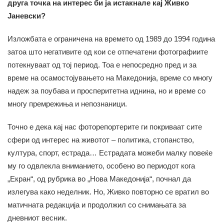
друга точка на интерес би ја истакнале кај Живко
Јаневски?
Изложбата е ограничена на времето од 1989 до 1994 година
затоа што негативите од кои се отпечатени фотографиите
потекнуваат од тој период. Тоа е непосредно пред и за
време на осамостојувањето на Македонија, време со многу
надеж за поубава и просперитетна иднина, но и време со
многу премрежиња и непознаници.
Точно е дека кај нас фоторепортерите ги покриваат сите
сфери од интерес на животот – политика, стопанство,
култура, спорт, естрада… Естрадата можеби малку повеќе
му го одвлекла вниманието, особено во периодот кога
„Екран“, од рубрика во „Нова Македонија“, почнал да
излегува како неделник. Но, Живко повторно се вратил во
матичната редакција и продолжил со снимањата за
дневниот весник.