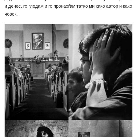
и денес, го гледам и го пронаоѓам татко ми како автор и како
човек.