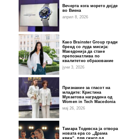
Вечерта кога морето дојде
во Виена
април 8, 2026
Како Brainster Group гради
бренд со луда мисија:
Македонија да стане
препознатлива по
квалитетно образование
јуни 3, 2026
Признание за гласот на
младите: Кристина
Мукаетова наградена од
Women in Tech Macedonia
мај 26, 2026
Тамара Тодевска ја отвора
новата ера со „Драма
квин“, прв сингл од