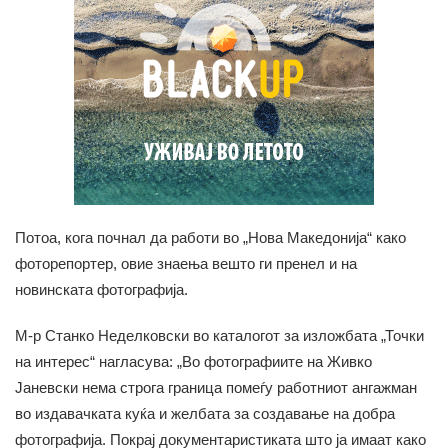
Потоа, кога почнал да работи во „Нова Македонија“ како
фоторепортер, овие знаења вешто ги пренел и на
новинската фотографија.
М-р Станко Неделковски во каталогот за изложбата „Точки
на интерес“ нагласува: „Во фотографиите на Живко
Јаневски нема строга граница помеѓу работниот ангажман
во издавачката куќа и желбата за создавање на добра
фотографија. Покрај документаристиката што ја имаат како