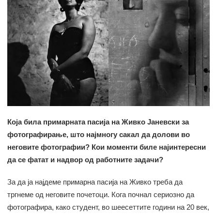
Која била примарната пасија на Живко Јаневски за
фотографирање, што најмногу сакал да долови во
неговите фотографии? Кои моменти биле најинтересни
да се фатат и надвор од работните задачи?
За да ја најдеме примарна пасија на Живко треба да
тргнеме од неговите почетоци. Кога почнал сериозно да
фотографира, како студент, во шеесеттите години на 20 век,