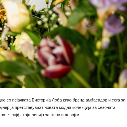
но со пејачката Викторија Лоба како бренд амбасадор и сега за
ајнер ја претставуваат новата модна колекција за сезоната
ome” лајфстајл линија за жени и девојки.