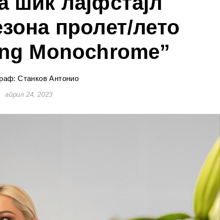
а шик лајфстајл
езона пролет/лето
ing Monochrome”
раф: Станков Антонио
април 24, 2023