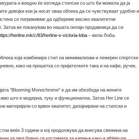
фигурата и воедно ќе изгледа стилски со што би можела да ја
ите девојки кои ја носат оваа облека да се чувствуваат удобно и
вистина се погриживме да одбереме високо квалитетни
т. Затоа ве поканувам во нашата онлајн продавница да си
ttps://herline.mk/c/83/herline-x-victoria-loba
– вели Лоба.
e облека која комбинира стил на минимализам и лежерен спортски
дневно, како на прошетка со пријателките така и на кафе, ручек,
јата “Blooming Monochrome“ е да им обезбеди на жените
само што е модерна, туку и функционална. Затоа Her Line се
 материјали со врвен квалитет, дизајнирани на стилски и
остои веќе 3 години и кој продолжува да внесува свежина на
ни за овој бренд се костимите за капење како и athleisure