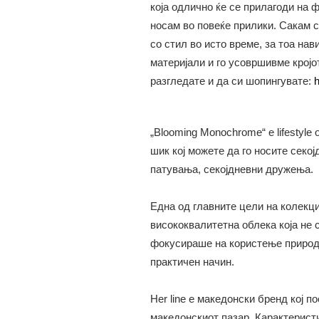
која одлично ќе се прилагоди на 
носам во повеќе прилики. Сакам с
со стил во исто време, за тоа на
материјали и го усовршивме кројо
разгледате и да си шопингувате:
h
„Blooming Monochrome“ е lifestyl
шик кој можете да го носите секој
патувања, секојдневни дружења.
Една од главните цели на колекци
висококвалитетна облека која не 
фокусираше на користење природни
практичен начин.
Her line е македонски бренд кој п
македонскиот пазар. Карактеристич