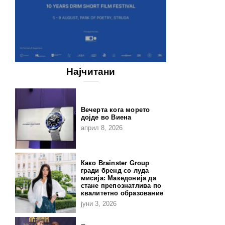
Најчитани
Вечерта кога морето
дојде во Виена
април 8, 2026
Како Brainster Group
гради бренд со луда
мисија: Македонија да
стане препознатлива по
квалитетно образование
јуни 3, 2026