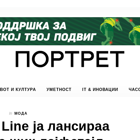
ВОТ И КУЛТУРА
УМЕТНОСТ
IT & ИНОВАЦИИ
ЧАС
In
МОДА
 Line ја лансираа