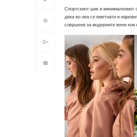
Спортскиот шик и минимализмот се
дека во неа се вметнати и најнов
совршена за модерните жени кои с