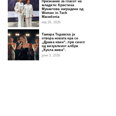
Признание за гласот на
младите: Кристина
Мукаетова наградена од
Women in Tech
Macedonia
мај 26, 2026
Тамара Тодевска ја
отвора новата ера со
„Драма квин“, прв сингл
од визуелниот албум
„Кукла жива“.
јуни 3, 2026