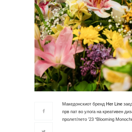
Македонскиот бренд
Her Line
заед
прв пат во улога на креативен диз
пролет/лето ’23 “Blooming Monochr