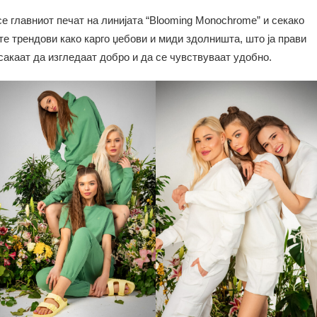
 главниот печат на линијата “Blooming Monochrome” и секако
ите трендови како карго џебови и миди здолништа, што ја прави
акаат да изгледаат добро и да се чувствуваат удобно.