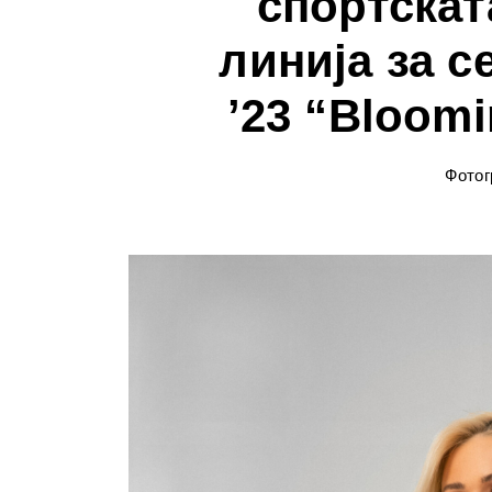
спортскат
линија за с
’23 “Bloom
Фотог