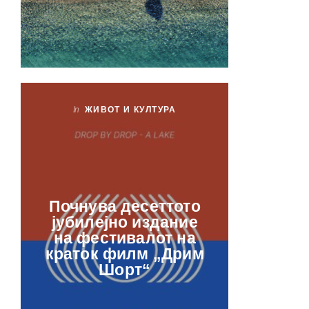
In
ЖИВОТ И КУЛТУРА
In
ЖИ
Лаб
Почнува десеттото
орга
јубилејно издание
францу
на фестивалот на
ве
краток филм „Дрим
отвор
Шорт“
рамкит
в