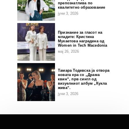
препознатлива по
квалитетно образование
јуни 3, 2026
Признание за гласот на
младите: Кристина
Мукаетова наградена од
Women in Tech Macedonia
мај 26, 2026
Тамара Тодевска ја отвора
новата ера со „Драма
квин“, прв сингл од
визуелниот албум „Кукла
жива“.
јуни 3, 2026