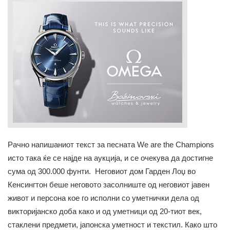
Рачно напишаниот текст за песната We are the Champions
исто така ќе се најде на аукција, и се очекува да достигне
сума од 300.000 фунти. Неговиот дом Гарден Лоџ во
Кенсингтон беше неговото засолниште од неговиот јавен
живот и персона кое го исполни со уметнички дела од
викторијанско доба како и од уметници од 20-тиот век,
стаклени предмети, јапонска уметност и текстил. Како што