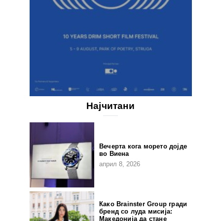
Најчитани
Вечерта кога морето дојде
во Виена
април 8, 2026
Како Brainster Group гради
бренд со луда мисија:
Македонија да стане