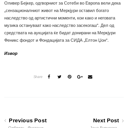
Оливер Бејкер, одгворниот за Сотеби во Европа вели дека
„сензационалниот живот на Меркјури оставил богато
наследство од артистични моменти, кои како и неговата
музика остануваат како наследство засекогаш“. Дел од
средствата на аукцијата ќе бидат донирани на Меркјури
Феникс фондот и Фондацијата за СИДА „Елтон Џон“.
Извор
Share
Previous Post
Next Post
Одблизу - Фустани
Јана Бурческа -