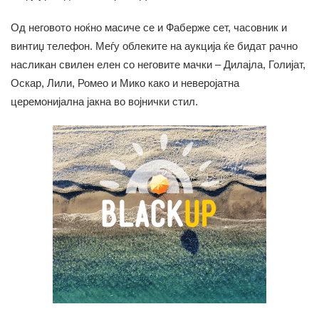
Од неговото ноќно масиче се и Фаберже сет, часовник и
винтиџ телефон. Меѓу облеките на аукција ќе бидат рачно
насликан свилен елен со неговите мачки – Дилајла, Голијат,
Оскар, Лили, Ромео и Мико како и неверојатна
церемонијална јакна во војнички стил.