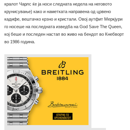
кралот Чарлс ќе ја носи следната недела на неговото
крунисување) како и наметката направена од црвенo
кадифе, вештачко крзно и кристали. Овој аутфит Меркјури
го носеше на последната изведба на God Save The Queen,
кој беше и последен настап во живо на бендот во Кнебворт
во 1986 година.