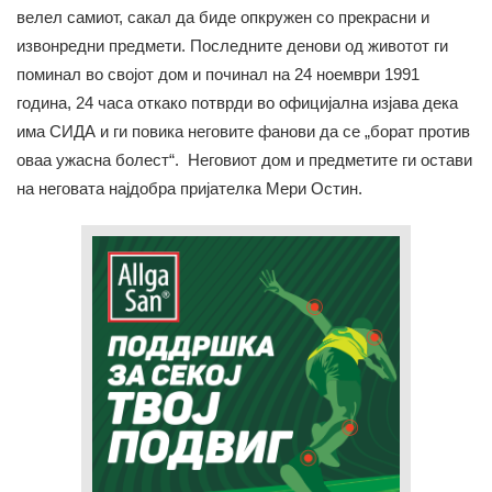
велел самиот, сакал да биде опкружен со прекрасни и
извонредни предмети. Последните денови од животот ги
поминал во својот дом и починал на 24 ноември 1991
година, 24 часа откако потврди во официјална изјава дека
има СИДА и ги повика неговите фанови да се „борат против
оваа ужасна болест“. Неговиот дом и предметите ги остави
на неговата најдобра пријателка Мери Остин.