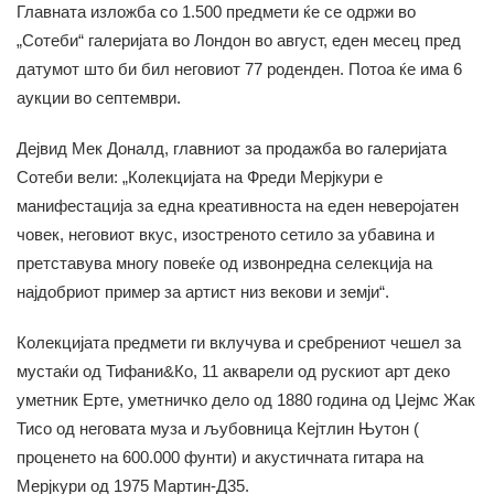
Главната изложба со 1.500 предмети ќе се одржи во
„Сотеби“ галеријата во Лондон во август, еден месец пред
датумот што би бил неговиот 77 роденден. Потоа ќе има 6
аукции во септември.
Дејвид Мек Доналд, главниот за продажба во галеријата
Сотеби вели: „Колекцијата на Фреди Мерјкури е
манифестација за една креативноста на еден неверојатен
човек, неговиот вкус, изостреното сетило за убавина и
претставува многу повеќе од извонредна селекција на
најдобриот пример за артист низ векови и земји“.
Колекцијата предмети ги вклучува и сребрениот чешел за
мустаќи од Тифани&Ко, 11 акварели од рускиот арт деко
уметник Ерте, уметничко дело од 1880 година од Џејмс Жак
Тисо од неговата муза и љубовница Кејтлин Њутон (
проценето на 600.000 фунти) и акустичната гитара на
Мерјкури од 1975 Мартин-Д35.