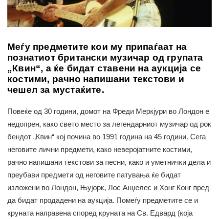
Меѓу предметите кои му припаѓаат на
познатиот британски музичар од групата
„Квин“, а ќе бидат ставени на аукција се
костими, рачно напишани текстови и
чешел за мустаќите.
Повеќе од 30 години, домот на Фреди Меркјури во Лондон е
недопрен, како свето место за легендарниот музичар од рок
бендот „Квин“ кој почина во 1991 година на 45 години. Сега
неговите лични предмети, како неверојатните костими,
рачно напишани текстови за песни, како и уметнички дела и
преубави предмети од неговите патувања ќе бидат
изложени во Лондон, Њујорк, Лос Анџелес и Хонг Конг пред
да бидат продадени на аукција. Помеѓу предметите се и
круната направена според круната на Св. Едвард (која