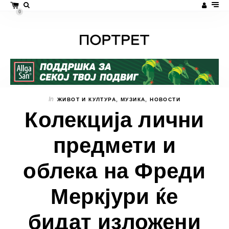
0
In
ЖИВОТ И КУЛТУРА
,
МУЗИКА
,
НОВОСТИ
Колекција лични
предмети и
облека на Фреди
Меркјури ќе
бидат изложени