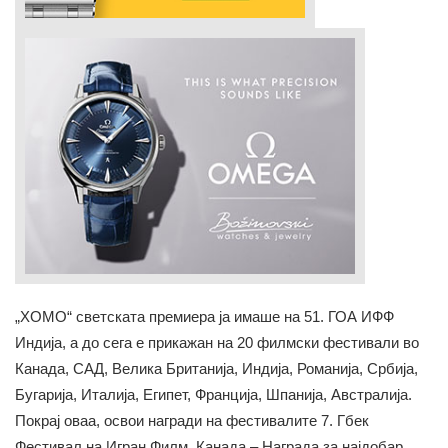
„ХОМО“ светската премиера ја имаше на 51. ГОА ИФФ
Индија, а до сега е прикажан на 20 филмски фестивали во
Канада, САД, Велика Британија, Индија, Романија, Србија,
Бугарија, Италија, Египет, Франција, Шпанија, Австралија.
Покрај оваа, освои награди на фестивалите 7. Гбек
Фестивал на Игран Филм, Канада – Награда за најдобар