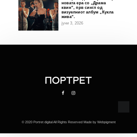
новата ера со „Драма
квин“, прв сингл од
визуелниот албум „Кукла
жива“.
јуни 3, 2026
© 2020 Portret digital All Rights Reserved Made by
Webpigment