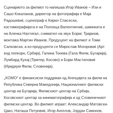
Сценариото за филмот го напишаа Игор Иванов – Изи и
Сашо Кокаланов, директор на фотографија е Маја
Радошевиќ, сценограф е Кирил Спасески,
костимографијата е на Полонца Валентинчиќ, шминката е
на Аленка Нахтигал, снимател на звук Борис Трајанов,
монтажа Мартин Иванов. Продуцент на филмот е Томи
Салковски, а ко-продуценти се Мирослав Могоровиќ (Арт
енд попкорн, Србија), Галина Тонева (Гала Филм, Бугарија),
Лумбард Кукај (Триггер, Косово) и Бојан Мастиловиќ
(Иридиум Филм, Словенија).
„ХОМО“ е финансиски поддржан од Агенцијата за филм на
Република Северна Македонија, Националниот филмски
центар на Бугарија, Филмскиот центар на Србија,
Косовскиот центар за кинематографија и од Словенечкиот
филмски центар. Во филмот играат: Александар Матовски-
Цако, Наташа Петровиќ, Игор Ангелов, Јордан Симонов,