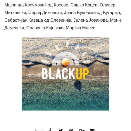
Мајлинда Косумовиќ од Косово, Сашко Коцев, Оливер
Митковски, Сергеј Димовски, Јоана Буковски од Бугарија,
Себастијан Каваца од Словенија, Јелена Јованова, Мони
Дамевски, Славиша Кајевски, Мартин Манев.
Share