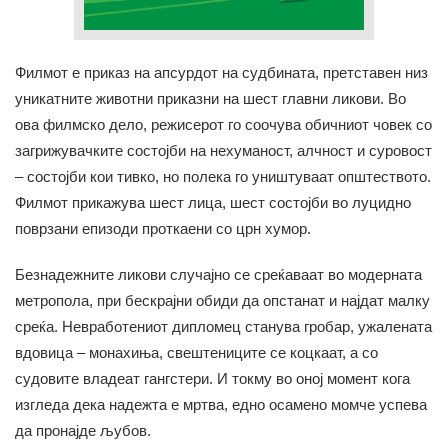
Филмот е приказ на апсурдот на судбината, претставен низ
уникатните животни приказни на шест главни ликови. Во
ова филмско дело, режисерот го соочува обичниот човек со
загрижувачките состојби на нехуманост, алчност и суровост
– состојби кои тивко, но полека го уништуваат општеството.
Филмот прикажува шест лица, шест состојби во луцидно
поврзани епизоди проткаени со црн хумор.
Безнадежните ликови случајно се среќаваат во модерната
метропола, при бескрајни обиди да опстанат и најдат малку
среќа. Невработениот дипломец станува гробар, ужалената
вдовица – монахиња, свештениците се коцкаат, а со
судовите владеат гангстери. И токму во оној момент кога
изгледа дека надежта е мртва, едно осамено момче успева
да пронајде љубов.