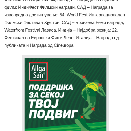
филм; ИндиФест Филмски награди, САД – Награда за
извонредно достигнување; 54. World Fest Интернационален
Филмски Фестивал Хјустон, САД – Бронзена Реми награда;
Waterfront Festival Лаваса, Индија – Најдобра режија; 22.
Фестивал на Европски Филм Лече, Италија – Награда од
публиката и Награда од Cineuropa.