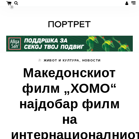
0
In
ЖИВОТ И КУЛТУРА
,
НОВОСТИ
Македонскиот
филм „ХОМО“
најдобар филм
на
интернационалнио