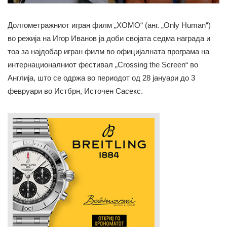
Долгометражниот игран филм „ХОМО“ (анг. „Only Human“)
во режија на Игор Иванов ја доби својата седма награда и
тоа за најдобар игран филм во официјалната програма на
интернационалниот фестивал „Crossing the Screen“ во
Англија, што се одржа во периодот од 28 јануари до 3
февруари во Истбрн, Источен Сасекс.