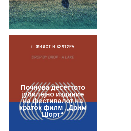
In
ЖИВОТ И КУЛТУРА
In
ЖИ
Лаб
Почнува десеттото
орга
јубилејно издание
францу
на фестивалот на
ве
краток филм „Дрим
отвор
Шорт“
рамкит
в