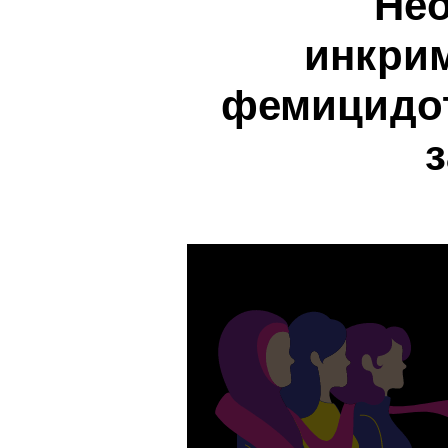
Нео
инкри
фемицидот