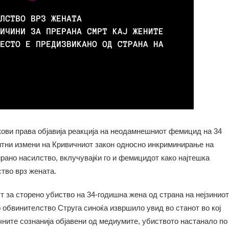
ови права објавија реакција на неодамнешниот фемицид на 34
 итни измени на Кривичниот закон односно инкриминирање на
рано насилство, вклучувајќи го и фемицидот како најтешка
тво врз жената.
т за сторено убиство на 34-годишна жена од страна на нејзиниот
о обвинителство Струга синоќа извршило увид во станот во кој
ните сознанија објавени од медиумите, убиството настанало по