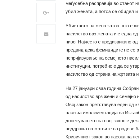
меѓусебна расправија во станот на
убил жената, а потоа се обидел и
Убиството на жена затоа што е ж
насилство врз жената и е една од
ниво. Најчесто е предизвикано од
предвид дека фемицидите не се ре
непријавување на семејното наси
институции, потребно е да се утвр
насилство од страна на жртвата и
На 27 јануари оваа година Собра
од насилство врз жени и семејно н
Овој закон претставува еден од 
план за имплементација на Истан
донесувањето на овој закон е де
поддршка на жртвите на родово ба
Кривичниот закон во насока на н