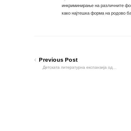
инкриминирање на различните фор
како најтешка форма на родово ба
Previous Post
Детската литературна експанзија од…