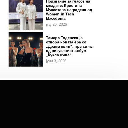
Признание за гласот на
младите: Кристина
Мукаетова наградена од
Women in Tech
Macedonia
мај 26, 2026
Тамара Тодевска ја
отвора новата ера со
„Драма квин“, прв сингл
од визуелниот албум
„Кукла жива“.
јуни 3, 2026