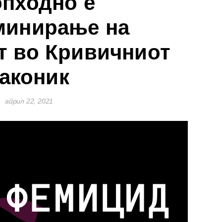
пходно е
минирање на
 во Кривичниот
законик
април 22, 2021