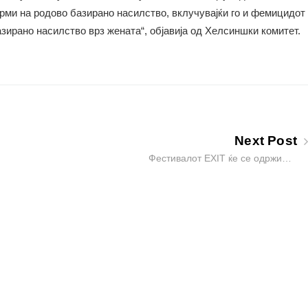
ми на родово базирано насилство, вклучувајќи го и фемицидот
зирано насилство врз жената“, објавија од Хелсиншки комитет.
Next Post
Фестивалот EXIT ќе се одржи…