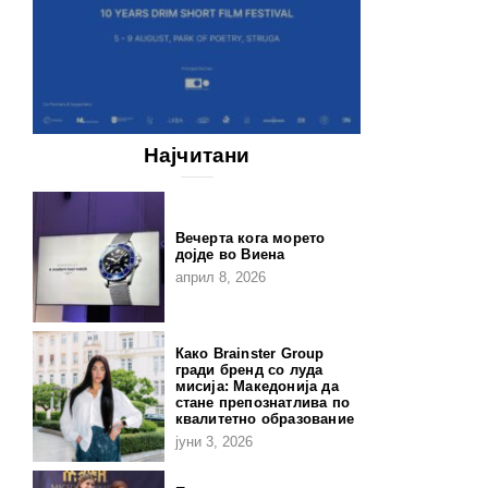
Најчитани
Вечерта кога морето
дојде во Виена
април 8, 2026
Како Brainster Group
гради бренд со луда
мисија: Македонија да
стане препознатлива по
квалитетно образование
јуни 3, 2026