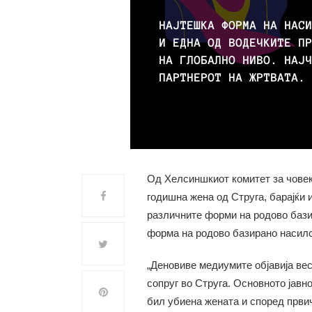
Од Хелсиншкиот комитет за човек
годишна жена од Струга, барајќи
различните форми на родово бази
форма на родово базирано насилс
„Деновиве медиумите објавија вес
сопруг во Струга. Основното јавн
бил убиена жената и според првич