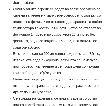
фотографиите).
Обликуваните переци се редат во тавче обложено со
хартија за печење и малку намрсено, се покриваат со
пластична фолија и се оставаат да нараснат на собна
температура триесетина минути. Потоа се ставаат во
фрижидер 1 час или во замрзнувач 20 минути, без
фолијата, за да се подготват за ладната бањата со
сода бикарбона.
Во стаклен сад со 500мл ладна вода се става 75гр од
испечената сода бикарбона (тежината се намалува
при процесот на печење) и се промешува со лажица
која треба да е не’рѓосувачка.
Оладените переци се потопуваат во растворот така
што горната страна се врти надолу во растворот и се
држат по 1 минута секој.
Се враќаат на хартијата, се прават зарези со остар
нож на подебелиот дел од тестото и се попрскуваат