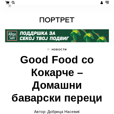
0
In
НОВОСТИ
Good Food со
Кокарче –
Домашни
баварски переци
Автор: Добрица Насевиќ