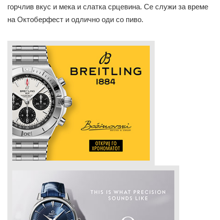
горчлив вкус и мека и слатка срцевина. Се служи за време
на Октоберфест и одлично оди со пиво.