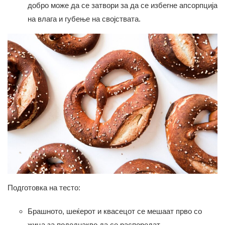
добро може да се затвори за да се избегне апсорпција
на влага и губење на својствата.
Подготовка на тесто:
Брашното, шеќерот и квасецот се мешаат прво сo
жица за подеднакво да се распоредат.