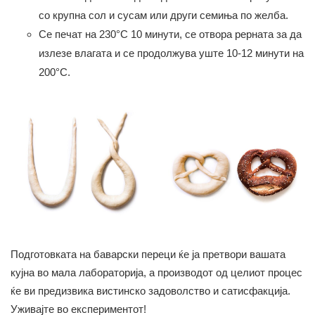
со крупна сол и сусам или други семиња по желба.
Се печат на 230°C 10 минути, се отвора рерната за да
излезе влагата и се продолжува уште 10-12 минути на
200°C.
Подготовката на баварски переци ќе ја претвори вашата
кујна во мала лабораторија, а производот од целиот процес
ќе ви предизвика вистинско задоволство и сатисфакција.
Уживајте во експериментот!