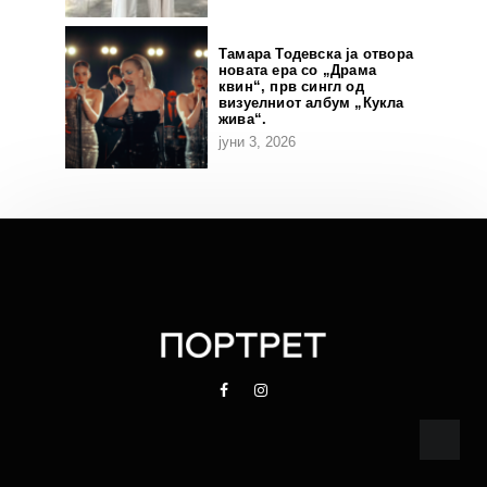
Тамара Тодевска ја отвора
новата ера со „Драма
квин“, прв сингл од
визуелниот албум „Кукла
жива“.
јуни 3, 2026