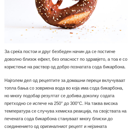
За среќа постои и друг безбеден начин да се постигне
доволно близок ефект, без опасност по здравјето, а тоа е со
користење на раствор од добро познатата сода бикарбона.
Најголем дел од рецептите за домашни переци вклучуваат
топла бања со зовриена вода во која има сода бикарбона,
но многу подобар резултат се добива доколку содата
претходно се испече на 250° до 300°C. На таква висока
температура се случува хемиска реакција, па својствата на
печената сода бикарбона стануваат многу блиски до
соединението од оригиналниот рецепт и нејзината