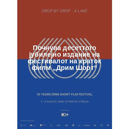
Почнува десеттото
јубилејно издание на
ф
фестивалот на краток
в
филм „Дрим Шорт“