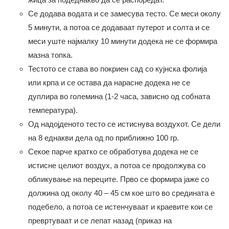
Се додава водата и се замесува тесто. Се меси околу
5 минути, а потоа се додаваат путерот и солта и се
меси уште најмалку 10 минути додека не се формира
мазна топка.
Тестото се става во покриен сад со кујнска фолија
или крпа и се остава да нарасне додека не се
дуплира во големина (1-2 часа, зависно од собната
температура).
Од надојденото тесто се истиснува воздухот. Се дели
на 8 еднакви дела од по приближно 100 гр.
Секое парче кратко се обработува додека не се
истисне целиот воздух, а потоа се продолжува со
обликување на переците. Прво се формира јаже со
должина од околу 40 – 45 см кое што во средината е
подебело, а потоа се истенчуваат и краевите кои се
превртуваат и се лепат назад (приказ на