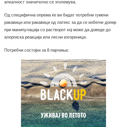
алкалност значително се зголемува.
Од специфична опрема ќе ви бидат потребни гумени
ракавици или ракавици од латекс за да се избегне допир
при манипулација со растворот кој може да доведе до
алергиска реакција или лесни изгореници.
Потребни состојки за 8 парчиња: