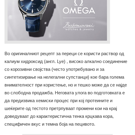
Во оригиналниот рецепт за переци се користи раствор од
калиум хидроксид (англ. Lye) , високо алкално соединение
со корозивни својства (често употребувано и за
синтетизирање на нелегални супстанци) кое бара голема
внимателност при користење, но и тешко може да се најде
во слободна продажба. Неговата улога во подготовката е
да предизвика хемиски процес при кој протеините и
шеќерите од тестото претрпуваат промени кои на крај
доведуваат до карактеристична тенка крцкава кора,
специфичен вкус и темна боја на пецивото.