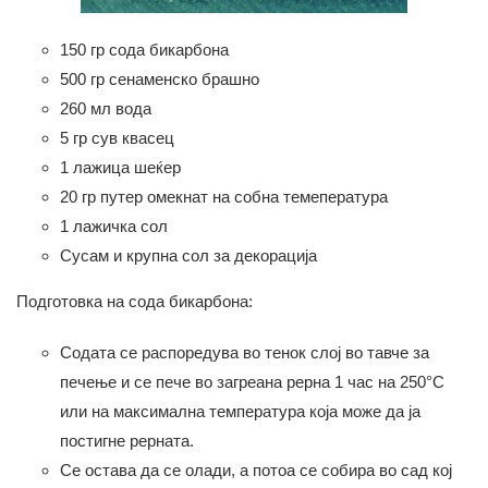
150 гр сода бикарбона
500 гр сенаменско брашно
260 мл вода
5 гр сув квасец
1 лажица шеќер
20 гр путер омекнат на собна темепература
1 лажичка сол
Сусам и крупна сол за декорација
Подготовка на сода бикарбона:
Содата се распоредува во тенок слој во тавче за
печење и се пече во загреана рерна 1 час на 250°C
или на максимална температура која може да ја
постигне рерната.
Се остава да се олади, а потоа се собира во сад кој