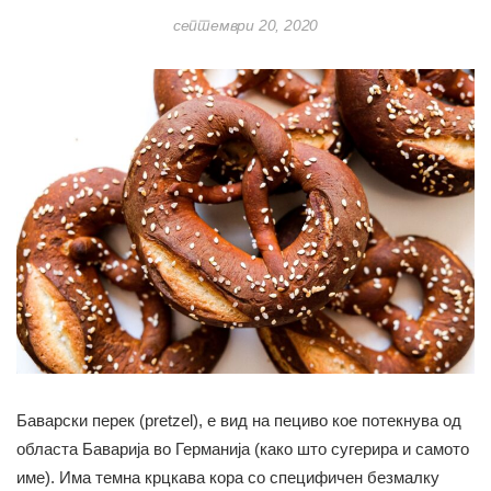
септември 20, 2020
Баварски перек (pretzel), е вид на пециво кое потекнува од
областа Баварија во Германијa (како што сугерира и самото
име). Има темна крцкава кора со специфичен безмалку