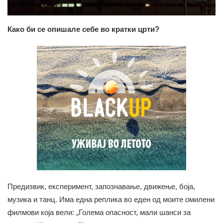
Како би се опишале себе во кратки црти?
Предизвик, експеримент, запознавање, движење, боја,
музика и танц. Има една реплика во еден од моите омилени
филмови која вели: „Голема опасност, мали шанси за