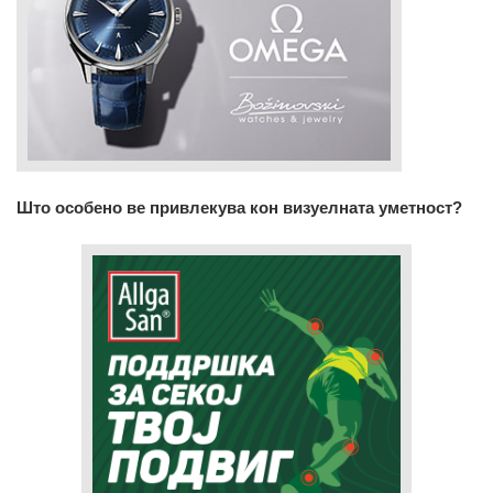
Што особено ве привлекува кон визуелната уметност?