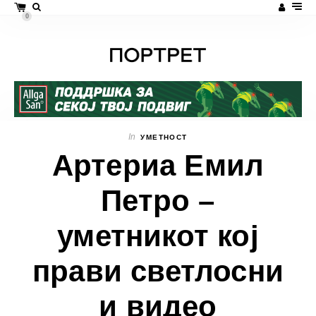
0
In
УМЕТНОСТ
Артериа Емил
Петро –
уметникот кој
прави светлосни
и видео