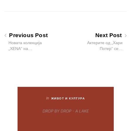
Previous Post
Next Post
Новата колекција
Актерите од „Хари
„XENA“ на…
Потер“ се…
In
ЖИВОТ И КУЛТУРА