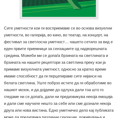
Сите уметности кои ги восприемаме се во основа визуелни
уметности, во галерија, во кино, во театар, на концерт, на
фестивал за светлосна уметност… нашето сетило за вид е
еден првите приемници за сензациите од надворешната
средина. Можеби ми се допаѓа брзината на светлината и
брзината на нашите рецептори за светлина преку кои ја
примаме визуeлната уметност, односно за кратко време
имаме способност да ги перцепираме сите нијанси на
белата светлина. Уште побрзо истите да ги обработиме во
нашиот мозок, и да дојдеме до одлука дали тоа што го
гледаме ни се допаѓа, дали ни предизвикува некоја емоција
и дали сме научиле нешто за себе или сме дознале некоја
друга или нова вистина. Едно уметничко дело кај публиката
може да предизвика различни сензации, доживувања и