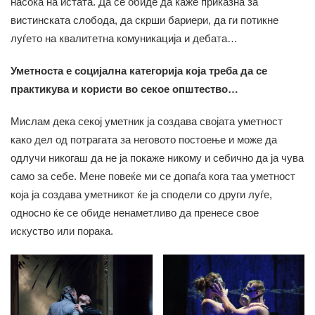
насока на истата. Да се обиде да каже приказна за
вистинската слобода, да скрши бариери, да ги потикне
луѓето на квалитетна комуникација и дебата…
Уметноста е социјална категорија која треба да се
практикува и користи во секое општество…
Мислам дека секој уметник ја создава својата уметност
како дел од потрагата за неговото постоење и може да
одлучи никогаш да не ја покаже никому и себично да ја чува
само за себе. Мене повеќе ми се допаѓа кога таа уметност
која ја создава уметникот ќе ја сподели со други луѓе,
односно ќе се обиде ненаметливо да пренесе свое
искуство или порака.