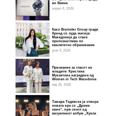
во Виена
април 8, 2026
Како Brainster Group гради
бренд со луда мисија:
Македонија да стане
препознатлива по
квалитетно образование
јуни 3, 2026
Признание за гласот на
младите: Кристина
Мукаетова наградена од
Women in Tech Macedonia
мај 26, 2026
Тамара Тодевска ја отвора
новата ера со „Драма
квин“, прв сингл од
визуелниот албум „Кукла