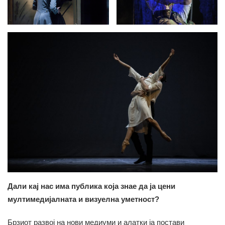
Дали кај нас има публика која знае да ја цени
мултимедијалната и визуелна уметност?
Брзиот развој на нови медиуми и алатки ја постави