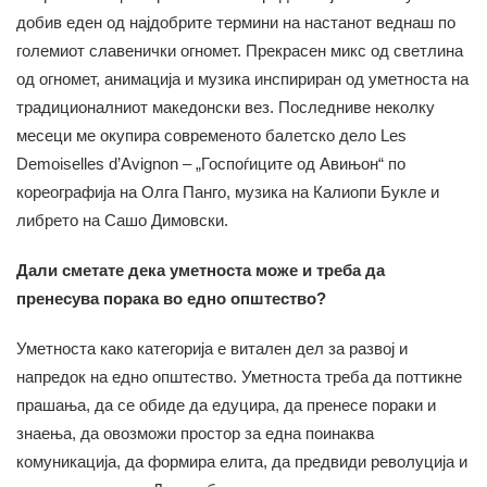
добив еден од најдобрите термини на настанот веднаш по
големиот славенички огномет. Прекрасен микс од светлина
од огномет, анимација и музика инспириран од уметноста на
традиционалниот македонски вез. Последниве неколку
месеци ме окупира современото балетско дело Les
Demoiselles d’Avignon – „Госпоѓиците од Авињон“ по
кореографија на Олга Панго, музика на Калиопи Букле и
либрето на Сашо Димовски.
Дали сметате дека уметноста може и треба да
пренесува порака во едно општество?
Уметноста како категорија е витален дел за развој и
напредок на едно општество. Уметноста треба да поттикне
прашања, да се обиде да едуцира, да пренесе пораки и
знаења, да овозможи простор за една поинаква
комуникација, да формира елита, да предвиди револуција и