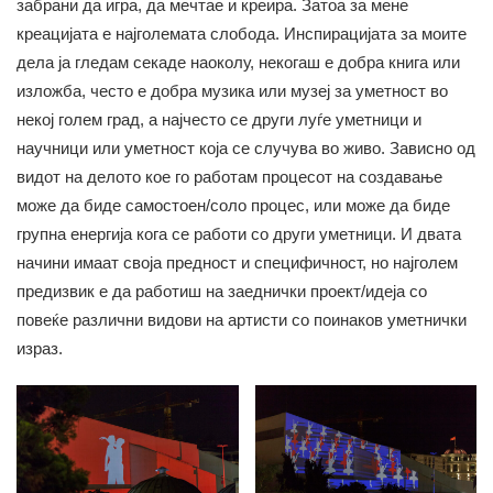
забрани да игра, да мечтае и креира. Затоа за мене
креацијата е најголемата слобода. Инспирацијата за моите
дела ја гледам секаде наоколу, некогаш е добра книга или
изложба, често е добра музика или музеј за уметност во
некој голем град, а најчесто се други луѓе уметници и
научници или уметност која се случува во живо. Зависно од
видот на делото кое го работам процесот на создавање
може да биде самостоен/соло процес, или може да биде
групна енергија кога се работи со други уметници. И двата
начини имаат своја предност и специфичност, но најголем
предизвик е да работиш на заеднички проект/идеја со
повеќе различни видови на артисти со поинаков уметнички
израз.