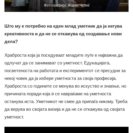
Фотографија: Жарко Чулиќ
Што му е потребно на еден млад уметник да ја негува
креативноста и да не се откажува од создавање нови
дела?
Храброста која ја поседуваат младите луѓе е најважна да
одлучат да се занимават со уметност. Едукацијата,
посветеноста на работата и експериментот се пресудни за
некој човек да ја избере уметноста за своја професија.
Храброста со годините се менува во искуство и знаење, но
причината поради која ѝ се навраќаме на уметноста
останува иста. Уметникот не смее да припаѓа никому. Треба
да верува во својата визија и да не се откажува од својата
уметност.