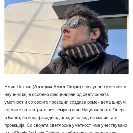
Емил Петров (
Артериа Емил Петро
) е визуелен уметник и
научник кој e особено фасциниран од светлосната
уметност и со своите проекции создава ремек дела ширум
сцените на театрите низ земјава и во Националната Опера
и Балет, но и на фасади од згради во вид на мапинг арт
проекција. Со својата светлосна уметност има учествувано
и на Skopje Art Light District, а добитник е на награда за