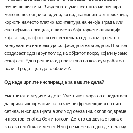
различни вистини. Визуелната уметност што ме окупира
мене во последниве години, во вид на мапинг арт проекција,
користи наместо платно архитектура на некоја зграда или
специфична локација, а наместо боја користи анимација
која во вид на фотони од светлината од голем проектор
влегуваат во интеракција со фасадата на зградата. При тоа
создаваат еден друг поглед на објектот покрај кој минуваме
секој ден. Една реплика од претстава на која сум работел
вели: „Градот цел да го обоиме“.
Од каде црпите инспирација за вашите дела?
Уметникот е медиум и дете. Уметникот мора да е подготвен
да прима информации на различни фреквенции и со сите
сетила. Инспирацијата е збир од сензации, склоп од време
и простор, спој од бои и тонови. Детето од друга страна е
знак за слобода и мечти. Никој не може на едно дете да му