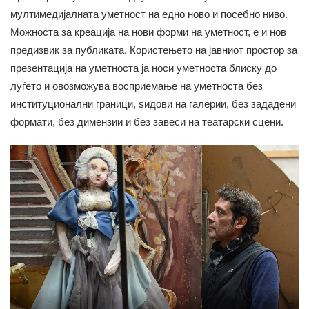
мултимедијалната уметност на едно ново и посебно ниво.
Можноста за креација на нови форми на уметност, е и нов
предизвик за публиката. Користењето на јавниот простор за
презентација на уметноста ја носи уметноста блиску до
луѓето и овозможува восприемање на уметноста без
институционални граници, ѕидови на галерии, без зададени
формати, без димензии и без завеси на театарски сцени.