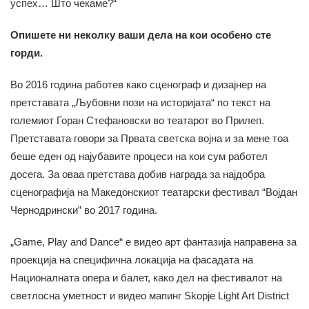
успех… Што чекаме?“
Опишете ни неколку ваши дела на кои особено сте
горди.
Во 2016 година работев како сценограф и дизајнер на
претставата „Љубовни пози на историјата“ по текст на
големиот Горан Стефановски во театарот во Прилеп.
Претставата говори за Првата светска војна и за мене тоа
беше еден од најубавите процеси на кои сум работел
досега. За оваа претстава добив награда за најдобра
сценографија на Македонскиот театарски фестивал “Војдан
Чернодрински” во 2017 година.
„Game, Play and Dance“ e видео арт фантазија направена за
проекција на специфична локација на фасадата на
Националната опера и балет, како дел на фестивалот на
светлосна уметност и видео мапинг Skopje Light Art District