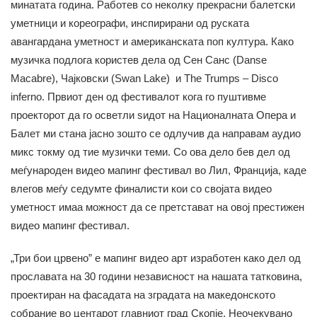
минатата година. Работев со неколку прекрасни балетски
уметници и кореографи, инспирирани од руската
авангардана уметност и американската поп култура. Како
музичка подлога користев дела од Сен Санс (Danse
Macabre), Чајковски (Swan Lake) и The Trumps – Disco
inferno. Првиот ден од фестивалот кога го пуштивме
проекторот да го осветли ѕидот на Националната Опера и
Балет ми стана јасно зошто се одлучив да направам аудио
микс токму од тие музички теми. Со ова дело бев дел од
меѓународен видео мапинг фестивал во Лил, Франција, каде
влегов меѓу седумте финалисти кои со својата видео
уметност имаа можност да се претстават на овој престижен
видео мапинг фестивал.
„Три бои црвено” е мапинг видео арт изработен како дел од
прославата на 30 години независност на нашата татковина,
проектиран на фасадата на зградата на македонското
собрание во центарот главниот град Скопје. Неочекувано