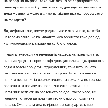
на говор на омраза. Како вие лично се справувате со
овие прашања за булинг и за предрасуди и сметате ли
дека музиката може да има влијание врз однесувањето
на младите?
Да, дефинитивно, после родителите и околината, можеби
најголемо влијание кај младите има музиката како дел од
културолошката матрица на кој било народ.
Нашата генерација е генерација на деца на транзицијата,
ние сме деца што преживеаја денационализација, граѓанска
војна и голем број други турбуленции, така што нашата
околина никогаш не била нешто сјајна. Во голем дел од
нашите песни ние ја рефлектираме таа околина во која сме
растени и ги носиме на површина сите позитивни и
негативни аспекти на растењето во еден таков хаос, не
гледаме потреба да правиме песни само со позитивна
порака. Околината има влијание врз секој артист, ние