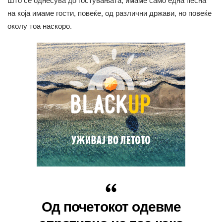
Што се однесува до гостувањата, имаме само една песна
на која имаме гости, повеќе, од различни држави, но повеќе
околу тоа наскоро.
Од почетокот одевме