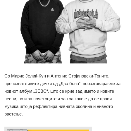
Со Марио Јелиќ-Кун и Антонио Стојановски-Тонито,
препознатливите дечки од „Два бона“, поразговаравме за
новиот албум „ЗЕВС“, што се крие зад името и новите
песни, но и за почетоците и за тоа како е да се прави
музика што ја рефлектира нивната околина и нивното
растење.