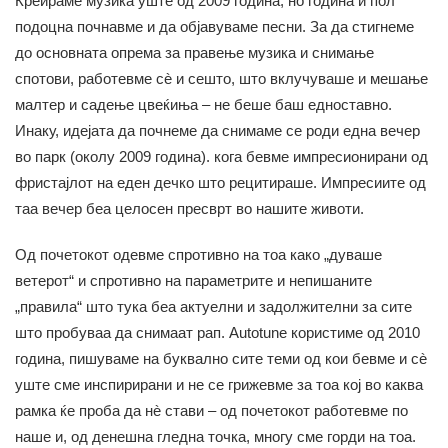
Креираме музика уште од 2009 година, но година и пол
подоцна почнавме и да објавуваме песни. За да стигнеме
до основната опрема за правење музика и снимање
спотови, работевме сè и сешто, што вклучуваше и мешање
малтер и садење цвеќиња – не беше баш едноставно.
Инаку, идејата да почнеме да снимаме се роди една вечер
во парк (околу 2009 година). кога бевме импресионирани од
фристајлот на еден дечко што рецитираше. Импресиите од
таа вечер беа целосен пресврт во нашите животи.
Од почетокот одевме спротивно на тоа како „дуваше
ветерот“ и спротивно на параметрите и непишаните
„правила“ што тука беа актуелни и задолжителни за сите
што пробуваа да снимаат рап. Аutotune користиме од 2010
година, пишуваме на буквално сите теми од кои бевме и сè
уште сме инспирирани и не се грижевме за тоа кој во каква
рамка ќе проба да нè стави – од почетокот работевме по
наше и, од денешна гледна точка, многу сме горди на тоа.