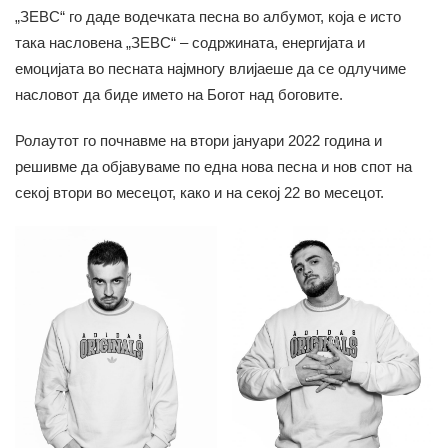
„ЗЕВС“ го даде водечката песна во албумот, која е исто
така насловена „ЗЕВС“ – содржината, енергијата и
емоцијата во песната најмногу влијаеше да се одлучиме
насловот да биде името на Богот над боговите.
Ролаутот го почнавме на втори јануари 2022 година и
решивме да објавуваме по една нова песна и нов спот на
секој втори во месецот, како и на секој 22 во месецот.