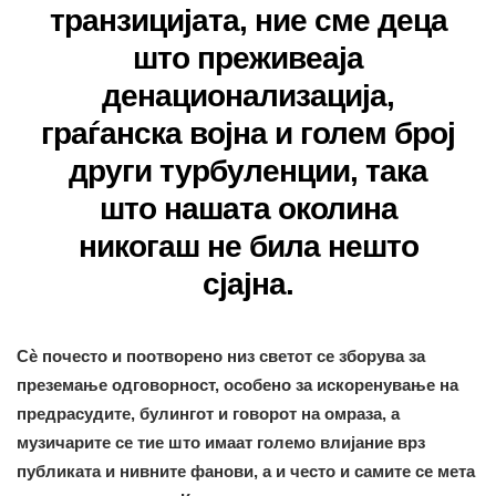
транзицијата, ние сме деца
што преживеаја
денационализација,
граѓанска војна и голем број
други турбуленции, така
што нашата околина
никогаш не била нешто
сјајна.
Сè почесто и поотворено низ светот се зборува за
преземање одговорност, особено за искоренување на
предрасудите, булингот и говорот на омраза, а
музичарите се тие што имаат големо влијание врз
публиката и нивните фанови, a и често и самите се мета