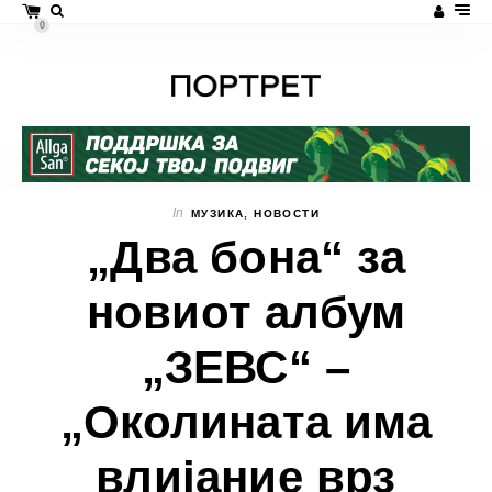
0
In
МУЗИКА
,
НОВОСТИ
„Два бона“ за
новиот албум
„ЗЕВС“ –
„Околината има
влијание врз