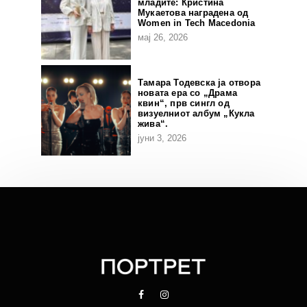
младите: Кристина
Мукаетова наградена од
Women in Tech Macedonia
мај 26, 2026
Тамара Тодевска ја отвора
новата ера со „Драма
квин“, прв сингл од
визуелниот албум „Кукла
жива“.
јуни 3, 2026