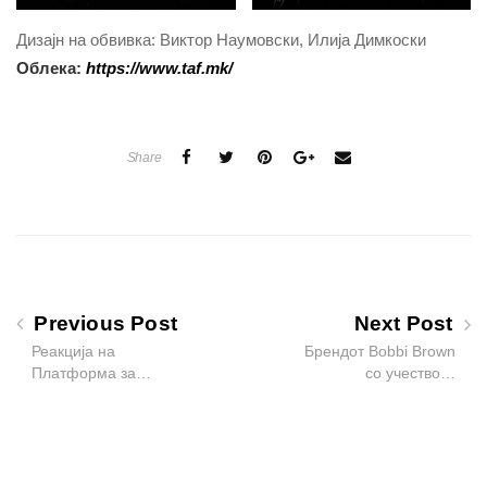
Дизајн на обвивка: Виктор Наумовски, Илија Димкоски
Облека:
https://www.taf.mk/
Share
Previous Post
Next Post
Реакција на
Брендот Bobbi Brown
Платформа за…
со учество…