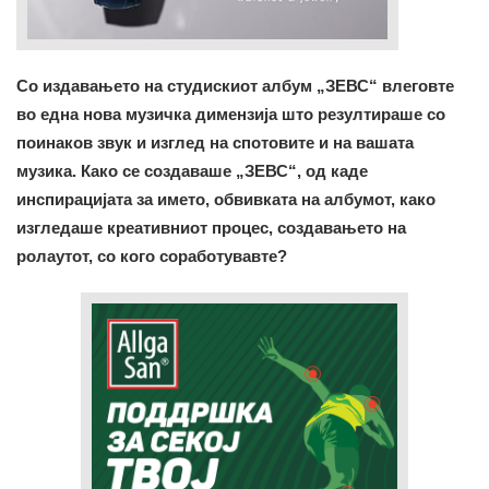
Со издавањето на студискиот албум „ЗЕВС“ влеговте
во една нова музичка димензија што резултираше со
поинаков звук и изглед на спотовите и на вашата
музика. Како се создаваше „ЗЕВС“, од каде
инспирацијата за името, обвивката на албумот, како
изгледаше креативниот процес, создавањето на
ролаутот, со кого соработувавте?