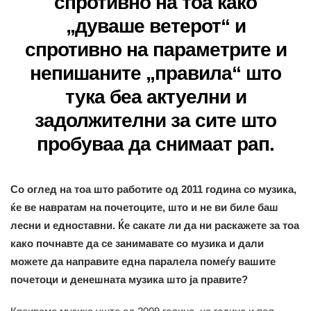
спротивно на тоа како
„дуваше ветерот“ и
спротивно на параметрите и
непишаните „правила“ што
тука беа актуелни и
задолжителни за сите што
пробуваа да снимаат рап.
Со оглед на тоа што работите од 2011 година со музика,
ќе ве навратам на почетоците, што и не ви биле баш
лесни и едноставни. Ќе сакате ли да ни раскажете за тоа
како почнавте да се занимавате со музика и дали
можете да направите една паралела помеѓу вашите
почетоци и денешната музика што ја правите?