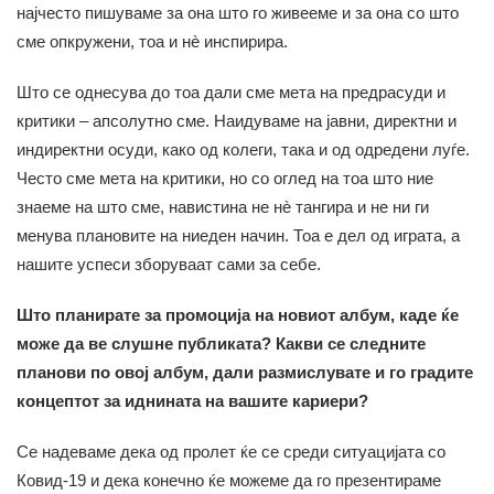
најчесто пишуваме за она што го живееме и за она со што
сме опкружени, тоа и нè инспирира.
Што се однесува до тоа дали сме мета на предрасуди и
критики – апсолутно сме. Наидуваме на јавни, директни и
индиректни осуди, како од колеги, така и од одредени луѓе.
Често сме мета на критики, но со оглед на тоа што ние
знаеме на што сме, навистина не нè тангира и не ни ги
менува плановите на ниеден начин. Тоа е дел од играта, а
нашите успеси зборуваат сами за себе.
Што планирате за промоција на новиот албум, каде ќе
може да ве слушне публиката? Какви се следните
планови по овој албум, дали размислувате и го градите
концептот за иднината на вашите кариери?
Се надеваме дека од пролет ќе се среди ситуацијата со
Ковид-19 и дека конечно ќе можеме да го презентираме