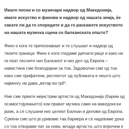
Имате песни и со музичари надвор од Македонија,
имате искуство и фанови и надвор од нашата земја, ќе
сакате ли да го споредите и да го раскажете искуството
на нашата музичка сцена со балканската општо?
Фино е кога те препознаваат и те слушаат и надвор од
твоите граници. Фино е кога гледаме дигнати раце и како ни
ги пеат песните низ Балканот и низ дел од Европа –
навистина сме благодарни за тоа. Задоволни сме од тоа
како сме прифатени, респектот од публиката е нешто што
најмногу ни дава „ветар во грб“.
Ние сме првите мејнстрим артисти од Македонија (барем од
осамостојувањето) кои прават музика само на македонски
јазик, а се слушани низ целиот Балкан и делови од Европа.
Среќни сме што ја уриваме таа бариера и се надеваме дека
со тоа отвораме пат за нови, млади артисти, што впрочем е