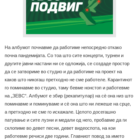
На албумот почнавме да работиме непосредно откако
почна пандемијата. Со тоа што сите концерти, турнеи и
другите јавни настани ни се одложија, се создаде простор
да се затвориме во студио и да работиме на проект на
каков што никогаш претходно не сме работеле. Карантинот
го поминавме во студио, таму бевме нонстоп и работевме
на „ЗЕВС“. Албумот е збир (рекапитулар) на сè она низ што
поминавме и поминуваме и сè она што ни лежеше на срце,
а претходно не сме го искажале. Целото досегашно
патување и сите лузни и медали од него, пробавме да ги
склопиме во девет песни, девет видеоспота, на кои
работевме речиси две години. Главниот повод за името