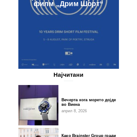
филм „Дрим Шорт“
Најчитани
Вечерта кога морето дојде
во Виена
април 8, 2026
Како Brainster Group гради