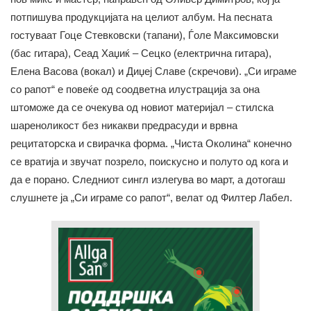
потпишува продукцијата на целиот албум. На песната
гостуваат Гоце Стевковски (тапани), Ѓоле Максимовски
(бас гитара), Сеад Хаџиќ – Сецко (електрична гитара),
Елена Васова (вокал) и Диџеј Славе (скречови). „Си играме
со рапот“ е повеќе од соодветна илустрација за она
штоможе да се очекува од новиот материјал – стилска
шареноликост без никакви предрасуди и врвна
рецитаторска и свирачка форма. „Чиста Околина“ конечно
се вратија и звучат позрело, поискусно и полуто од кога и
да е порано. Следниот сингл излегува во март, а дотогаш
слушнете ја „Си играме со рапот“, велат од Филтер Лабел.