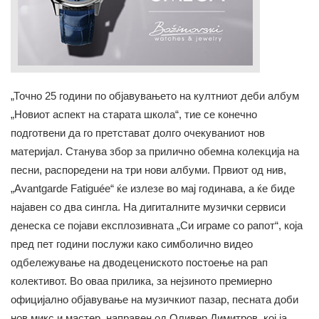
„Точно 25 години по објавувањето на култниот деби албум
„Новиот аспект на старата школа“, тие се конечно
подготвени да го претстават долго очекуваниот нов
материјал. Станува збор за прилично обемна колекција на
песни, распоредени на три нови албуми. Првиот од нив,
„Avantgarde Fatiguée“ ќе излезе во мај годинава, а ќе биде
најавен со два сингла. На дигиталните музички сервиси
денеска се појави експлозивната „Си играме со рапот“, која
пред пет години послужи како симболично видео
одбележување на дводецениското постоење на рап
колективот. Во оваа прилика, за нејзиното премиерно
официјално објавување на музичкиот пазар, песната доби
нов микс и мастер, направен од Оливер Димитров, кој ја