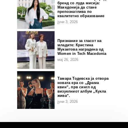
бренд со луда мисија:
Македонија да стане
препознатлива по
квалитетно образование
јуни 3, 2026
Признание за гласот на
младите: Кристина
Мукаетова наградена од
Women in Tech Macedonia
мај 26, 2026
Тамара Тодевска ја отвора
новата ера со „Драма
квин“, прв сингл од
визуелниот албум „Кукла
жива“.
јуни 3, 2026