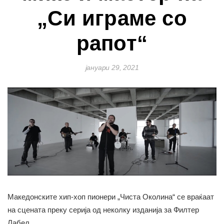
„Си играме со
рапот“
јануари 29, 2021
Македонските хип-хоп пионери „Чиста Околина“ се враќаат
на сцената преку серија од неколку изданија за Филтер
Лабел.