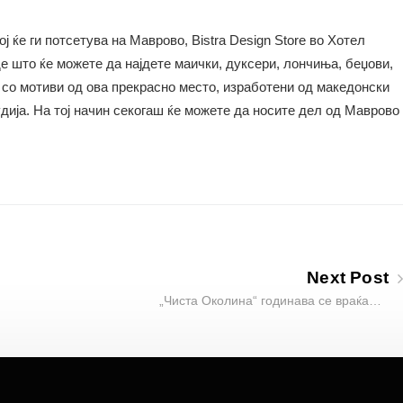
ој ќе ги потсетува на Маврово, Bistra Design Store во Хотел
е што ќе можете да најдете маички, дуксери, лончиња, беџови,
 со мотиви од ова прекрасно место, изработени од македонски
удија. На тој начин секогаш ќе можете да носите дел од Маврово
Next Post
„Чиста Околина“ годинава се враќа…