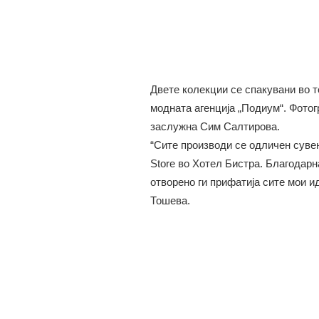
Двете колекции се спакувани во 
модната агенција „Подиум“. Фото
заслужна Сим Салтирова.
“Сите производи се одличен сувен
Store во Хотел Бистра. Благодарн
отворено ги прифатија сите мои и
Тошева.