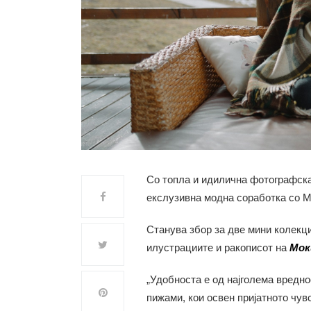
Со топла и идилична фотографска
екслузивна модна соработка со М
Станува збор за две мини колекци
илустрациите и ракописот на
Мок
„Удобноста е од најголема вредно
пижами, кои освен пријатното чувс