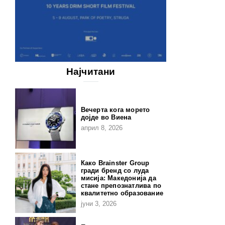
Најчитани
Вечерта кога морето
дојде во Виена
април 8, 2026
Како Brainster Group
гради бренд со луда
мисија: Македонија да
стане препознатлива по
квалитетно образование
јуни 3, 2026