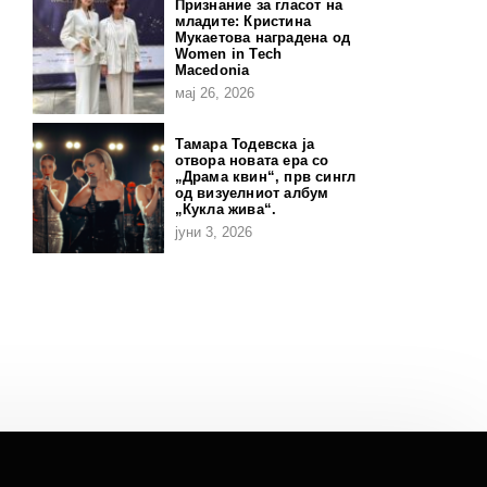
Признание за гласот на
младите: Кристина
Мукаетова наградена од
Women in Tech
Macedonia
мај 26, 2026
Тамара Тодевска ја
отвора новата ера со
„Драма квин“, прв сингл
од визуелниот албум
„Кукла жива“.
јуни 3, 2026