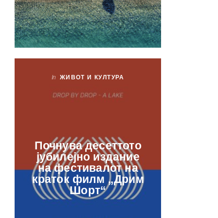
In
ЖИВОТ И КУЛТУРА
In
ЖИ
Лаб
Почнува десеттото
орга
јубилејно издание
францу
на фестивалот на
ве
краток филм „Дрим
отвор
Шорт“
рамкит
в