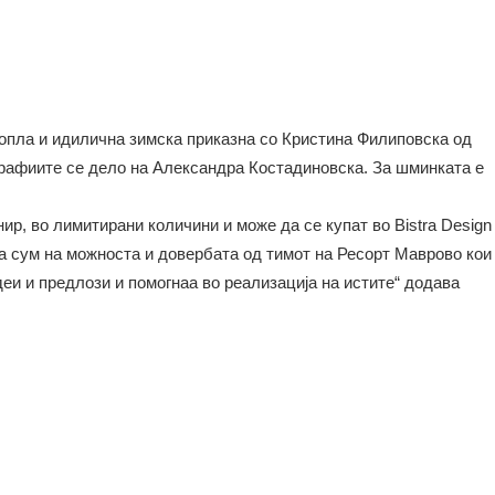
топла и идилична зимска приказна со Кристина Филиповска од
графиите се дело на Александра Костадиновска. За шминката е
ир, во лимитирани количини и може да се купат во Bistra Design
а сум на можноста и довербата од тимот на Ресорт Маврово кои
деи и предлози и помогнаа во реализација на истите“ додава