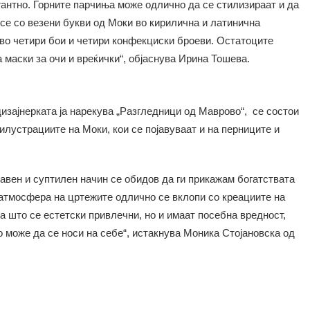
антно. Горните парчиња може одлично да се стилизираат и да
 се со везени букви од Моки во кирилична и латинична
 во четири бои и четири конфекциски броеви. Остатоците
а маски за очи и вреќички“, објаснува Ирина Тошева.
дизајнерката ја нарекува „Разгледници од Маврово“, се состои
 илустрациите на Моки, кои се појавуваат и на перниците и
авен и суптилен начин се обидов да ги прикажам богатствата
атмосфера на цртежите одлично се вклопи со креациите на
 што се естетски привлечни, но и имаат посебна вредност,
о може да се носи на себе“, истакнува Моника Стојановска од