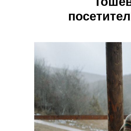
Тошев
посетител