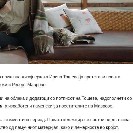
 приказна дизајнерката Ирина Тошева ја претстави новата
оки и Ресорт Маврово.
и на облека и додатоци со потписот на Тошева, надополнети со
и
, a изработени наменски за посетителите на Маврово.
ст изминатиов период. Првата колекција се состои од два типа
тво од памучниот материјал, како и лежерноста во кројот,