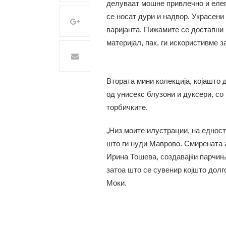
делуваат мошне привлечно и елег
се носат дури и надвор. Украсени
варијанта. Пижамите се достапни
материјал, пак, ги искористивме з
Втората мини колекција, којашто 
од унисекс блузони и дуксери, со
торбичките.
„Низ моите илустрации, на едност
што ги нуди Маврово. Смирената 
Ирина Тошева, создавајќи парчиња
затоа што се сувенир којшто долг
Моки.