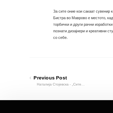
За сите оние кои сакаат сувенир к
Бистра во Маврово е местото, кад
торбички и други рачни изработки
познати дизајнери и креативни ст
со себе.
Previous Post
Наталија Стојевска - „Сите…