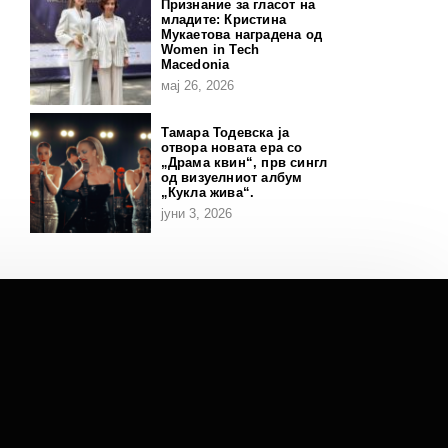
Признание за гласот на
младите: Кристина
Мукаетова наградена од
Women in Tech
Macedonia
мај 26, 2026
Тамара Тодевска ја
отвора новата ера со
„Драма квин“, прв сингл
од визуелниот албум
„Кукла жива“.
јуни 3, 2026