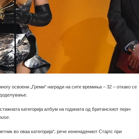
многу освоени „Греми“ награди на сите времиња – 32 – откако се
 доделување.
естижната категорија албум на годината од британскиот пејач
ousе
.
етник во оваа категорија“, рече изненадениот Стајлс при