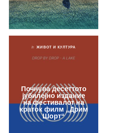
In
ЖИВОТ И КУЛТУРА
In
ЖИ
Лаб
Почнува десеттото
орга
јубилејно издание
францу
на фестивалот на
ве
краток филм „Дрим
отвор
Шорт“
рамкит
в