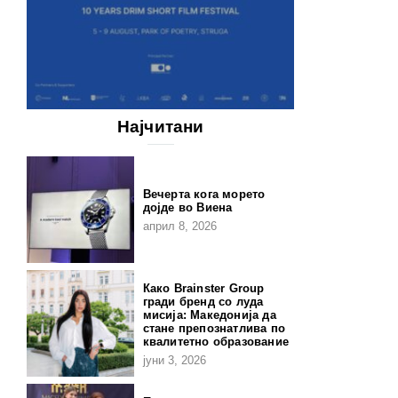
Најчитани
Вечерта кога морето
дојде во Виена
април 8, 2026
Како Brainster Group
гради бренд со луда
мисија: Македонија да
стане препознатлива по
квалитетно образование
јуни 3, 2026