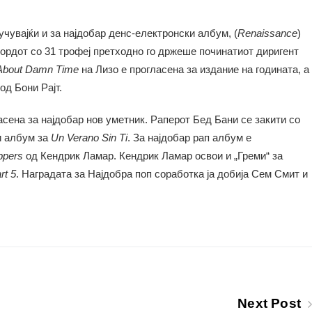
учувајќи и за најдобар денс-електронски албум, (
Renaissance
)
екордот со 31 трофеј претходно го држеше починатиот диригент
About Damn Time
на Лизо е прогласена за издание на годината, а
од Бони Рајт.
асена за најдобар нов уметник. Раперот Бед Бани се закити со
и албум за
Un Verano Sin Ti
. За најдобар рап албум е
ppers
од Кендрик Ламар. Кендрик Ламар освои и „Греми“ за
rt 5
. Наградата за Најдобра поп соработка ја добија Сем Смит и
Next Post