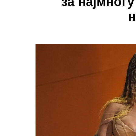
за најмног
н