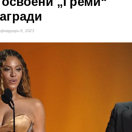
у освоени „Греми“
агради
февруари 6, 2023