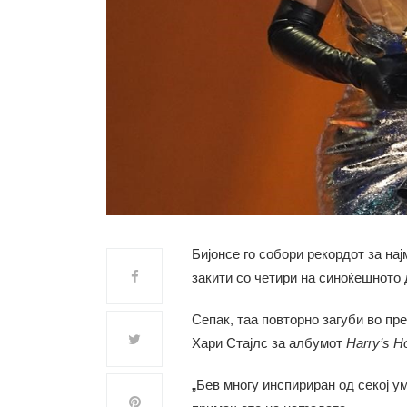
Бијонсе го собори рекордот за нај
закити со четири на синоќешното
Сепак, таа повторно загуби во пр
Хари Стајлс за албумот
Harry’s
H
„Бев многу инспириран од секој ум