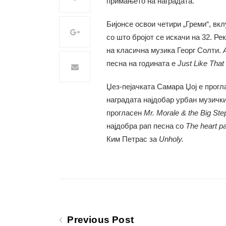
примањето на наградата.
Бијонсе освои четири „Греми“, вкл
со што бројот се искачи на 32. Р
на класична музика Георг Солти.
песна на годината е
Just Like That
Џез-пејачката Самара Џој е прогл
наградата најдобар урбан музичк
прогласен
Mr. Morale & the Big Ste
најдобра рап песна со
The heart pa
Ким Петрас за
Unholy.
Previous Post