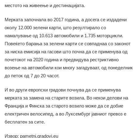
местото на живеење и дестинацијата.
Мерката започнала во 2017 година, а досега се издадени
околу 12.000 зелени карти, што резултирало со
намалување од 10.613 автомобили и 1.735 моторцикли.
Повеќето барања за зелени карти се совпаднаа со законот
за ниска емисија на гасови што почна да се применува од
почетокот на 2020 година и предвидува рестриктивно
возење на автомобили кои многу загадуваат, од понеделник
до петок од 7 до 20 часот.
И во други европски градови почнува да се применува
мерката за замена на старите возила. Во некои делови на
Франција и Финска за старото возило може да се добие
електричен велосипед, а во Луксембург јавниот превоз е
бесплатен за сите.
Извор: pametni.gradovi.eu