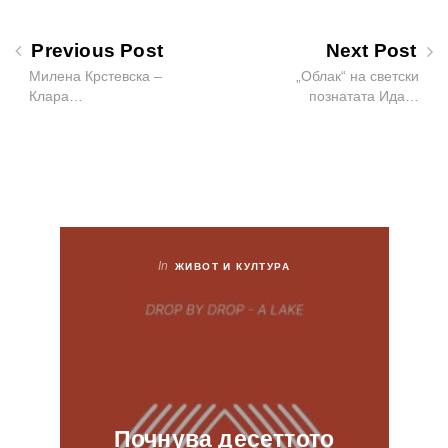
Previous Post
Next Post
Милена Крстевска –
„Облак“ на светски
Клара…
познатата Ида…
In
ЖИВОТ И КУЛТУРА
Почнува десеттото