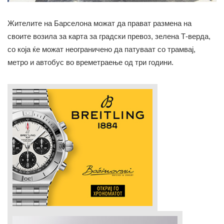
Жителите на Барселона можат да прават размена на
своите возила за карта за градски превоз, зелена Т-вердa,
со која ќе можат неограничено да патуваат со трамвај,
метро и автобус во времетраење од три години.