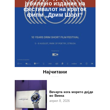
јубилејно издание на
ф
фестивалот на краток
в
филм „Дрим Шорт“
Најчитани
Вечерта кога морето дојде
во Виена
април 8, 2026