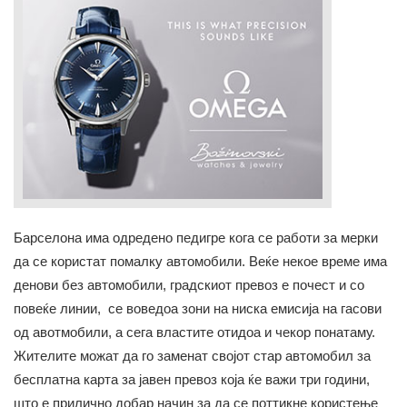
Барселона има одредено педигре кога се работи за мерки
да се користат помалку автомобили. Веќе некое време има
денови без автомобили, градскиот превоз е почест и со
повеќе линии, се воведоа зони на ниска емисија на гасови
од авотмобили, а сега властите отидоа и чекор понатаму.
Жителите можат да го заменат својот стар автомобил за
бесплатна карта за јавен превоз која ќе важи три години,
што е прилично добар начин за да се поттикне користење