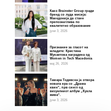
Како Brainster Group гради
бренд со луда мисија:
Македонија да стане
препознатлива по
квалитетно образование
јуни 3, 2026
Признание за гласот на
младите: Кристина
Мукаетова наградена од
Women in Tech Macedonia
мај 26, 2026
Тамара Тодевска ја отвора
новата ера со „Драма
квин“, прв сингл од
визуелниот албум „Кукла
жива“.
јуни 3, 2026