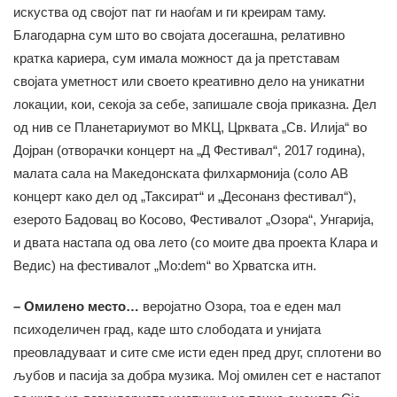
искуства од својот пат ги наоѓам и ги креирам таму.
Благодарна сум што во својата досегашна, релативно
кратка кариера, сум имала можност да ја претставам
својата уметност или своето креативно дело на уникатни
локации, кои, секоја за себе, запишале своја приказна. Дел
од нив се Планетариумот во МКЦ, Црквата „Св. Илија“ во
Дојран (отворачки концерт на „Д Фестивал“, 2017 година),
малата сала на Македонската филхармонија (соло АВ
концерт како дел од „Таксират“ и „Десонанз фестивал“),
езерото Бадовац во Косово, Фестивалот „Озора“, Унгарија,
и двата настапа од ова лето (со моите два проекта Клара и
Ведис) на фестивалот „Mo:dem“ во Хрватска итн.
– Омилено место…
веројатно Озора, тоа е еден мал
психоделичен град, каде што слободата и унијата
преовладуваат и сите сме исти еден пред друг, сплотени во
љубов и пасија за добра музика. Мој омилен сет е настапот