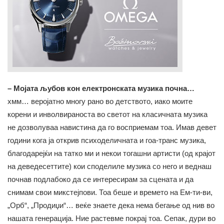
– Мојата љубов кон електронската музика почна…
хмм… веројатно многу рано во детството, иако моите
корени и инволвираноста во светот на класичната музика
не дозволуваа навистина да го восприемам тоа. Имав девет
години кога ја открив психоделичната и гоа-транс музика,
благодарејќи на татко ми и некои тогашни артисти (од крајот
на деведесеттите) кои споделиле музика со него и веднаш
почнав подлабоко да се интересирам за сцената и да
снимам свои микстејпови. Тоа беше и времето на Ем-ти-ви,
„Орб“, „Продиџи“… веќе знаете дека нема бегање од нив во
нашата генерација. Ние растевме покрај тоа. Сепак, дури во