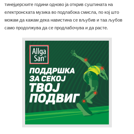
тинејџерските години одново ја открив суштината на
електронската музика во подлабока смисла, по кој што
можам да кажам дека навистина се вљубив и таа љубов
само продолжува да се продлабочува и да расте.