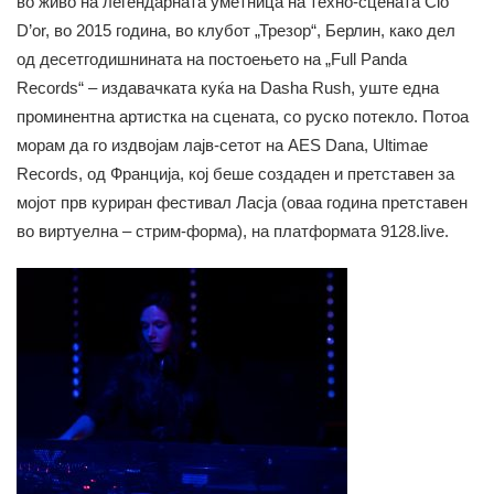
во живо на легендарната уметница на техно-сцената Cio
D’or, во 2015 година, во клубот „Трезор“, Берлин, како дел
од десетгодишнината на постоењето на „Full Panda
Records“ – издавачката куќа на Dasha Rush, уште една
проминентна артистка на сцената, со руско потекло. Потоа
морам да го издвојам лајв-сетот на AES Dana, Ultimae
Records, од Франција, кој беше создаден и претставен за
мојот прв куриран фестивал Ласја (оваа година претставен
во виртуелна – стрим-форма), на платформата 9128.live.