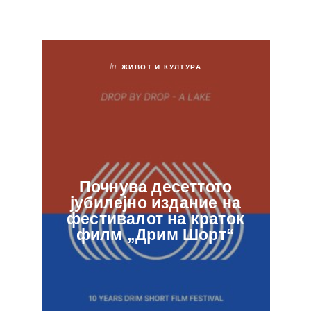
In
ЖИВОТ И КУЛТУРА
Почнува десеттото
јубилејно издание на
ф
фестивалот на краток
в
филм „Дрим Шорт“