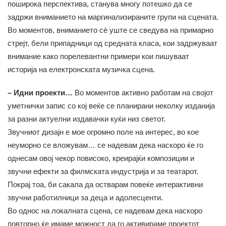
поширока перспектива, станува многу потешко да се
задржи вниманието на маргинализираните групи на сцената.
Во моментов, вниманието сè уште се сведува на примарно
стрејт, бели припадници од средната класа, кои задржуваат
внимание како порелевантни примери кои пишуваат
историја на електронската музичка сцена.
– Идни проекти…
Во моментов активно работам на својот
уметнички запис со кој веќе се планирани неколку изданија
за разни актуелни издавачки куќи низ светот.
Звучниот дизајн е мое огромно поле на интерес, во кое
неуморно се вложувам… се надевам дека наскоро ќе го
однесам овој чекор повисоко, креирајќи композиции и
звучни ефекти за филмската индустрија и за театарот.
Покрај тоа, би сакала да остварам повеќе интерактивни
звучни работилници за деца и адолесценти.
Во однос на локалната сцена, се надевам дека наскоро
повторно ќе имаме можност да го активираме проектот