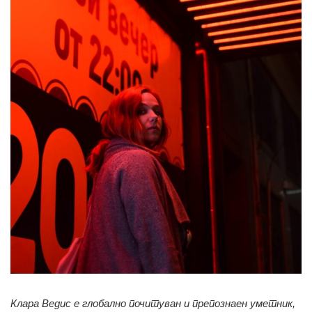
Клара Ведис е глобално почитуван и препознаен уметник,