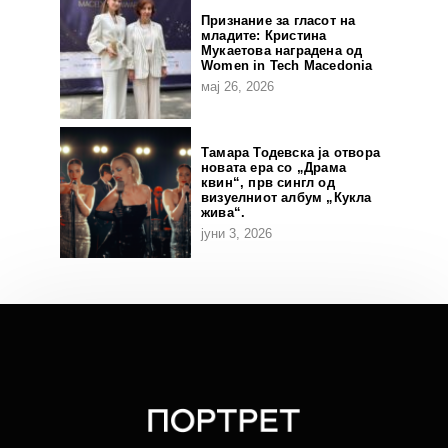
Признание за гласот на
младите: Кристина
Мукаетова наградена од
Women in Tech Macedonia
мај 26, 2026
Тамара Тодевска ја отвора
новата ера со „Драма
квин“, прв сингл од
визуелниот албум „Кукла
жива“.
јуни 3, 2026