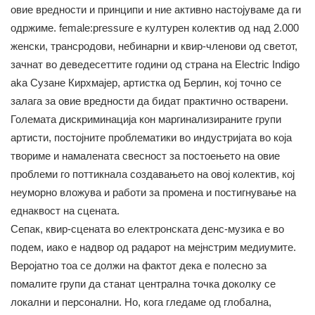
овие вредности и принципи и ние активно настојуваме да ги
одржиме. female:pressure е културен колектив од над 2.000
женски, трансродови, небинарни и квир-членови од светот,
зачнат во деведесеттите години од страна на Electric Indigo
aka Сузане Кирхмајер, артистка од Берлин, кој точно се
залага за овие вредности да бидат практично остварени.
Големата дискриминација кон маргинализираните групи
артисти, постојните проблематики во индустријата во која
твориме и намалената свесност за постоењето на овие
проблеми го поттикнала создавањето на овој колектив, кој
неуморно вложува и работи за промена и постигнување на
еднаквост на сцената.
Сепак, квир-сцената во електронската денс-музика е во
подем, иако е надвор од радарот на мејнстрим медиумите.
Веројатно тоа се должи на фактот дека е полесно за
помалите групи да станат централна точка доколку се
локални и персонални. Но, кога гледаме од глобална,