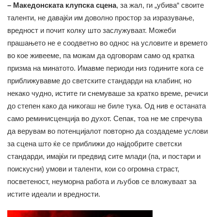
– Македонската клупска сцена
, за жал, ги „убива“ своите
таленти, не давајќи им доволно простор за изразување,
вредност и почит колку што заслужуваат. Можеби
прашањето не е соодветно во однос на условите и времето
во кое живееме, па можам да одговорам само од кратка
призма на минатото. Имавме периоди низ годините кога се
приближувавме до светските стандарди на клабинг, но
некако чудно, истите ги снемуваше за кратко време, речиси
до степен како да никогаш не биле тука. Од нив е останата
само реминисценција во духот. Сепак, тоа не ме спречува
да верувам во потенцијалот повторно да создадеме услови
за сцена што ќе се приближи до најдобрите светски
стандарди, имајќи ги предвид сите млади (па, и постари и
поискусни) умови и таленти, кои со огромна страст,
посветеност, неуморна работа и љубов се вложуваат за
истите идеали и вредности.