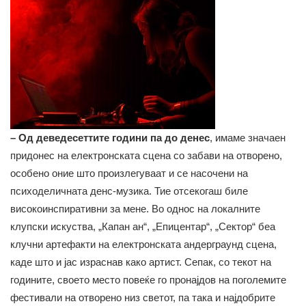
– Од деведесеттите години па до денес
, имаме значаен
придонес на електронската сцена со забави на отворено,
особено оние што произлегуваат и се насочени на
психоделичната денс-музика. Тие отсекогаш биле
високоинспиративни за мене. Во однос на локалните
клупски искуства, „Капан ан“, „Епицентар“, „Сектор“ беа
клучни артефакти на електронската андерграунд сцена,
каде што и јас израснав како артист. Сепак, со текот на
годините, своето место повеќе го пронајдов на поголемите
фестивали на отворено низ светот, па така и најдобрите