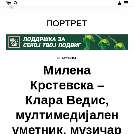
0
In
МУЗИКА
Милена
Крстевска –
Клара Ведис,
мултимедијален
уметник, музичар