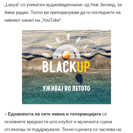
„Lasya“ со уникатен аудио/видеозапис од Нов Зеланд, за
Амок радио. Топло ви препорачувам да го погледнете на
нивниот канал на „YouТube“.
– Еднаквоста на сите нивоа и толеранцијата
се
основните вредности што клубот и музичката сцена
отсекогаш ги поддржувале. Техно-сцената се заснова на