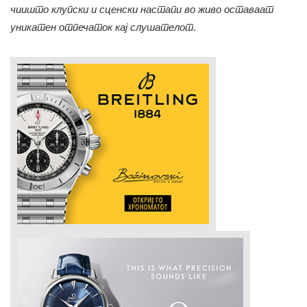
чиишто клупски и сценски настапи во живо оставаат
уникатен отпечаток кај слушателот
.