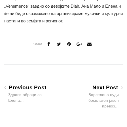
„Vehemence“ заедно со девојките Diah, Ана Мало и Елена и
ќе ни биде овозможено да организираме музички и културни
настани во земјата и регионот.
Share
Previous Post
Next Post
Здрави оброци со
Барселона нуди
Елена…
бесплатен јавен
превоз…