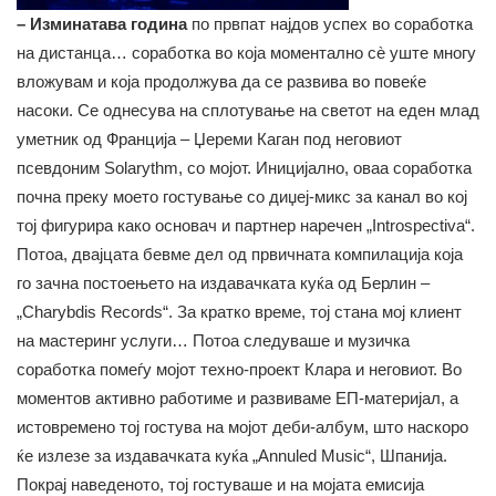
– Изминатава година
по првпат најдов успех во соработка
на дистанца… соработка во која моментално сè уште многу
вложувам и која продолжува да се развива во повеќе
насоки. Се однесува на сплотување на светот на еден млад
уметник од Франција – Џереми Каган под неговиот
псевдоним Solarythm, со мојот. Иницијално, оваа соработка
почна преку моето гостување со диџеј-микс за канал во кој
тој фигурира како основач и партнер наречен „Introspectiva“.
Потоа, двајцата бевме дел од првичната компилација која
го зачна постоењето на издавачката куќа од Берлин –
„Charybdis Records“. За кратко време, тој стана мој клиент
на мастеринг услуги… Потоа следуваше и музичка
соработка помеѓу мојот техно-проект Клара и неговиот. Во
моментов активно работиме и развиваме ЕП-материјал, а
истовремено тој гостува на мојот деби-албум, што наскоро
ќе излезе за издавачката куќа „Annuled Music“, Шпанија.
Покрај наведеното, тој гостуваше и на мојата емисија