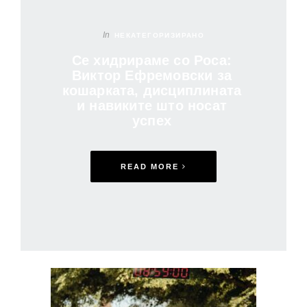
In
НЕКАТЕГОРИЗИРАНО
Се хидрираме со Роса:
Виктор Ефремовски за
кошарката, дисциплината
и навиките што носат
успех
READ MORE