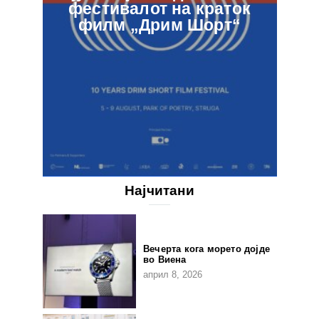
фестивалот на краток
в
филм „Дрим Шорт“
Најчитани
Вечерта кога морето дојде
во Виена
април 8, 2026