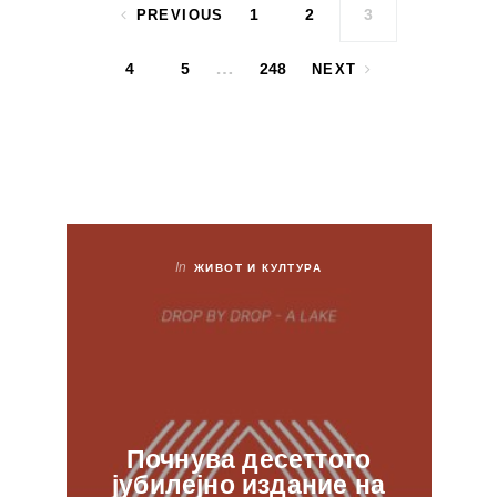
1
2
3
PREVIOUS
…
4
5
248
NEXT
In
ЖИВОТ И КУЛТУРА
Почнува десеттото
јубилејно издание на
ф