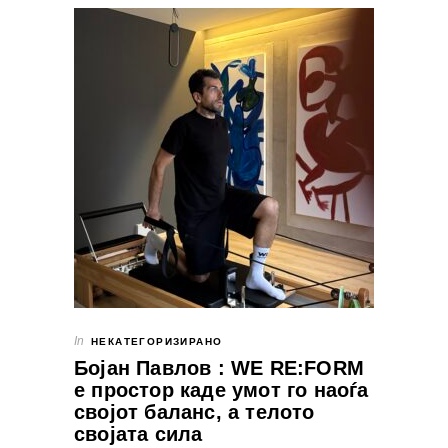
In
НЕКАТЕГОРИЗИРАНО
Бојан Павлов : WE RE:FORM
e простор каде умот го наоѓа
својот баланс, а телото
својата сила