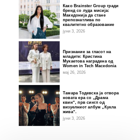
Како Brainster Group гради
бренд со луда мисија:
Македонија да стане
препознатлива по
квалитетно образование
јуни 3, 2026
Признание за гласот на
младите: Кристина
Мукаетова наградена од
Women in Tech Macedonia
мај 26, 2026
Тамара Тодевска ја отвора
новата ера со „Драма
квин“, прв сингл од
визуелниот албум „Кукла
жива“.
јуни 3, 2026