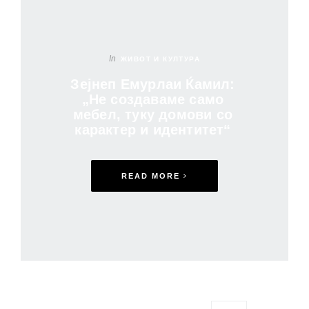
In
ЖИВОТ И КУЛТУРА
Зејнеп Емурлаи Ќамил:
„Не создаваме само
мебел, туку домови со
карактер и идентитет“
READ MORE
Posts pagination