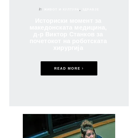
In
ЖИВОТ И КУЛТУРА
,
ЗДРАВЈЕ
Историски момент за
македонската медицина,
д-р Виктор Станков за
почетокот на роботската
хирургија
READ MORE