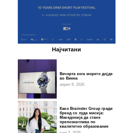
Најчитани
Вечерта кога морето дојде
во Виена
април 8, 2026
Како Brainster Group гради
бренд со луда мисија:
Македонија да стане
препознатлива по
квалитетно образование
јуни 3, 2026