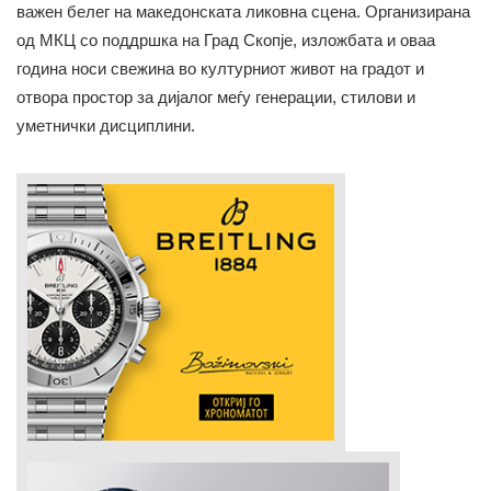
важен белег на македонската ликовна сцена. Организирана
од МКЦ со поддршка на Град Скопје, изложбата и оваа
година носи свежина во културниот живот на градот и
отвора простор за дијалог меѓу генерации, стилови и
уметнички дисциплини.