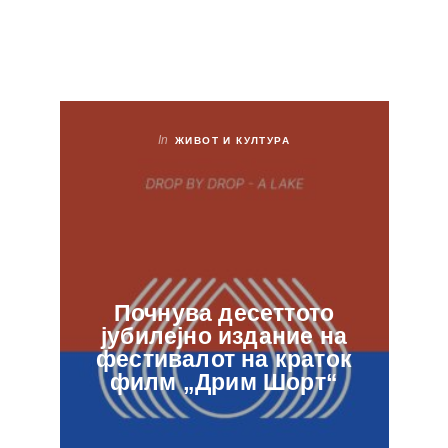
In
ЖИВОТ И КУЛТУРА
Почнува десеттото
јубилејно издание на
ф
фестивалот на краток
в
филм „Дрим Шорт“