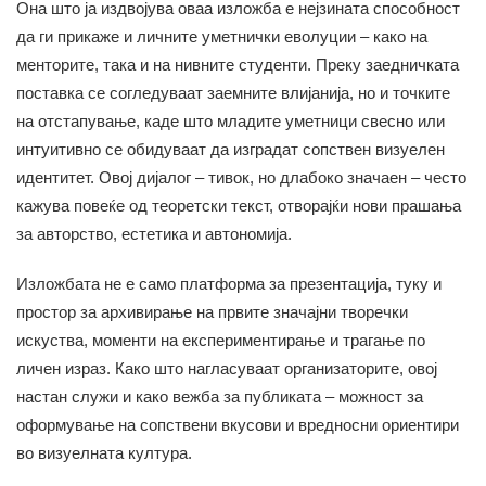
Она што ја издвојува оваа изложба е нејзината способност
да ги прикаже и личните уметнички еволуции – како на
менторите, така и на нивните студенти. Преку заедничката
поставка се согледуваат заемните влијанија, но и точките
на отстапување, каде што младите уметници свесно или
интуитивно се обидуваат да изградат сопствен визуелен
идентитет. Овој дијалог – тивок, но длабоко значаен – често
кажува повеќе од теоретски текст, отворајќи нови прашања
за авторство, естетика и автономија.
Изложбата не е само платформа за презентација, туку и
простор за архивирање на првите значајни творечки
искуства, моменти на експериментирање и трагање по
личен израз. Како што нагласуваат организаторите, овој
настан служи и како вежба за публиката – можност за
оформување на сопствени вкусови и вредносни ориентири
во визуелната култура.