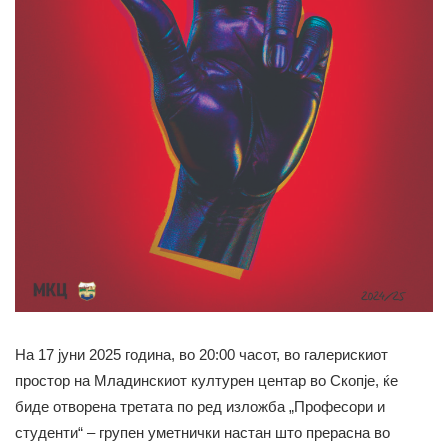
На 17 јуни 2025 година, во 20:00 часот, во галерискиот
простор на Младинскиот културен центар во Скопје, ќе
биде отворена третата по ред изложба „Професори и
студенти“ – групен уметнички настан што прерасна во