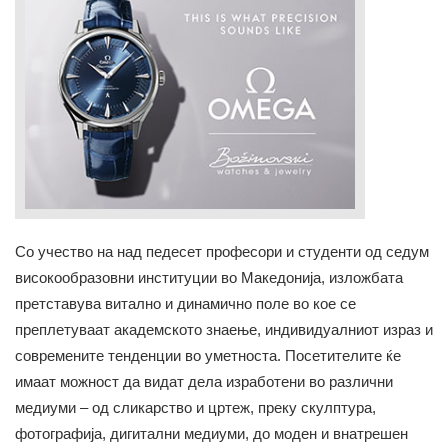
Со учество на над педесет професори и студенти од седум
високообразовни институции во Македонија, изложбата
претставува витално и динамично поле во кое се
преплетуваат академското знаење, индивидуалниот израз и
современите тенденции во уметноста. Посетителите ќе
имаат можност да видат дела изработени во различни
медиуми – од сликарство и цртеж, преку скулптура,
фотографија, дигитални медиуми, до моден и внатрешен