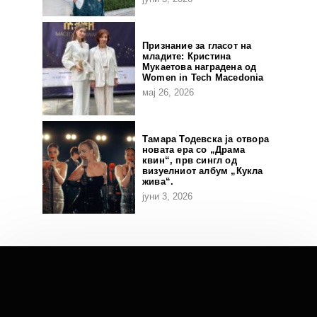
Признание за гласот на
младите: Кристина
Мукаетова наградена од
Women in Tech Macedonia
мај 26, 2026
Тамара Тодевска ја отвора
новата ера со „Драма
квин“, прв сингл од
визуелниот албум „Кукла
жива“.
јуни 3, 2026