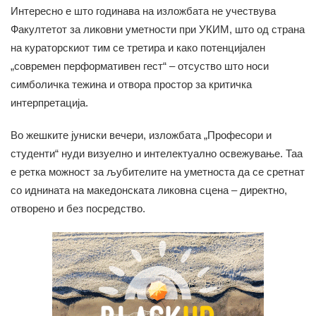
Интересно е што годинава на изложбата не учествува
Факултетот за ликовни уметности при УКИМ, што од страна
на кураторскиот тим се третира и како потенцијален
„современ перформативен гест“ – отсуство што носи
симболичка тежина и отвора простор за критичка
интерпретација.
Во жешките јуниски вечери, изложбата „Професори и
студенти“ нуди визуелно и интелектуално освежување. Таа
е ретка можност за љубителите на уметноста да се сретнат
со иднината на македонската ликовна сцена – директно,
отворено и без посредство.