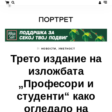
0
In
НОВОСТИ
,
УМЕТНОСТ
Трето издание на
изложбата
„Професори и
студенти“ како
огледало на