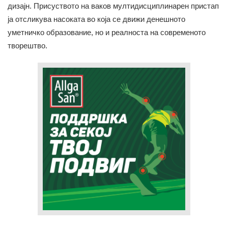
дизајн. Присуството на ваков мултидисциплинарен пристап
ја отсликува насоката во која се движи денешното
уметничко образование, но и реалноста на современото
творештво.