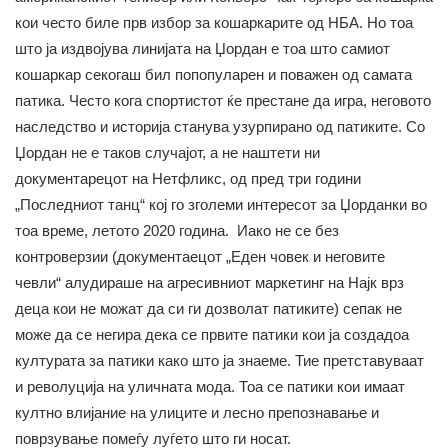
кои често биле прв избор за кошаркарите од НБА. Но тоа
што ја издвојува линијата на Џордан е тоа што самиот
кошаркар секогаш бил попопуларен и поважен од самата
патика. Често кога спортистот ќе престане да игра, неговото
наследство и историја станува узурпирано од патиките. Со
Џордан не е таков случајот, а не наштети ни
документарецот на Нетфликс, од пред три години
„Последниот танц“ кој го зголеми интересот за Џорданки во
тоа време, летото 2020 година. Иако не се без
контроверзии (документаецот „Еден човек и неговите
чевли“ алудираше на агресивниот маркетинг на Најк врз
деца кои не можат да си ги дозволат патиките) сепак не
може да се негира дека се првите патики кои ја создадоа
културата за патики како што ја знаеме. Тие претставуваат
и револуција на уличната мода. Тоа се патики кои имаат
култно влијание на улиците и лесно препознавање и
поврзување помеѓу луѓето што ги носат.