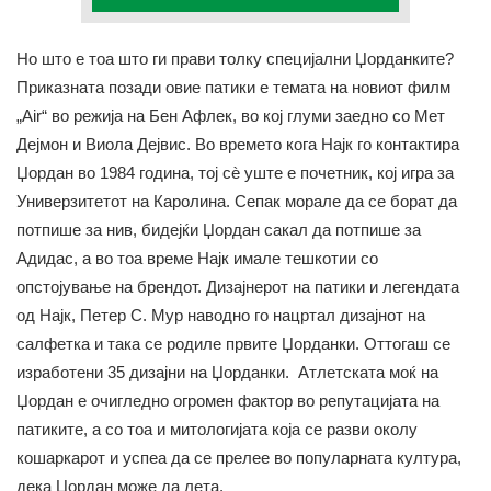
Но што е тоа што ги прави толку специјални Џорданките?
Приказната позади овие патики е темата на новиот филм
„Air“ во режија на Бен Афлек, во кој глуми заедно со Мет
Дејмон и Виола Дејвис. Во времето кога Најк го контактира
Џордан во 1984 година, тој сѐ уште е почетник, кој игра за
Универзитетот на Каролина. Сепак морале да се борат да
потпише за нив, бидејќи Џордан сакал да потпише за
Адидас, а во тоа време Најк имале тешкотии со
опстојување на брендот. Дизајнерот на патики и легендата
од Најк, Петер С. Мур наводно го нацртал дизајнот на
салфетка и така се родиле првите Џорданки. Оттогаш се
изработени 35 дизајни на Џорданки. Атлетската моќ на
Џордан е очигледно огромен фактор во репутацијата на
патиките, а со тоа и митологијата која се разви околу
кошаркарот и успеа да се прелее во популарната култура,
дека Џордан може да лета.