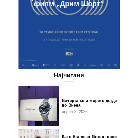
филм „Дрим Шорт“
Најчитани
Вечерта кога морето дојде
во Виена
април 8, 2026
Како Brainster Group гради