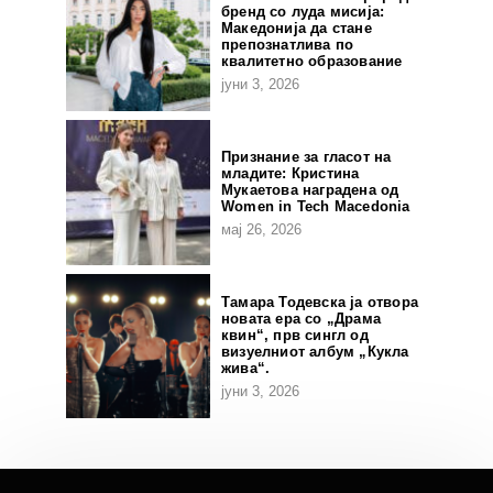
бренд со луда мисија:
Македонија да стане
препознатлива по
квалитетно образование
јуни 3, 2026
Признание за гласот на
младите: Кристина
Мукаетова наградена од
Women in Tech Macedonia
мај 26, 2026
Тамара Тодевска ја отвора
новата ера со „Драма
квин“, прв сингл од
визуелниот албум „Кукла
жива“.
јуни 3, 2026