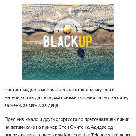
Чистиот модел и можноста да се стават многу бои и
материјали за да се одржат свежи ги прави патики за сите,
за жени, за мажи, за деца.
Пред нив имало и други спортисти со препознатливи линии
на патики како на пример Стен Смитс на Адидас од
американскиот тенисер или Конверс Чак Тејлорс за кошарка