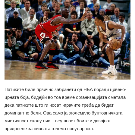
Патиките биле првично забранети од НБА поради црвено-
црната боја, бидејќи во тоа време организацијата сметала
дека патиките што ги носат играчите треба да бидат
доминантно бели. Ова само ја зголемило бунтовничката
мистичност околу нив – всушност боите и дизајнот
придонеле за нивната голема популарност.