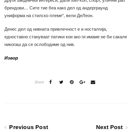
други заеднички интереси, дали хип-хоп, спорт, улични рап
брендови… Сите тие беа како дел од андерграунд
униформа на стилско племе“, вели ДеЛеон.
Денес дел од нивната привлечност е и носталгија,
едноставно стануваат патики кои ако ги имаме не би сакале
никогаш да се ослободиме од нив.
Извор
Share
Previous Post
Next Post