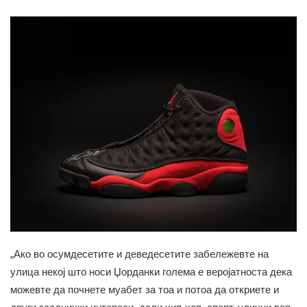
„Ако во осумдесетите и деведесетите забележевте на
улица некој што носи Џорданки голема е веројатноста дека
можевте да почнете муабет за тоа и потоа да откриете и