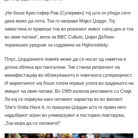
„Не беше Кристофер Рив (Супермен) тој што ги убеди сите
дека може да лета. Тоа го направи Мајкл Џордн. Тој
навистина го правеше тоа во реалниот живот секој ден и тоа
во овие патики“, вели за BBC Culture, Џијан ДеЛеон
поранешен уредник за содржина на Highsnobiety.
Плус, Џорданките повеќе може да се носат од наметка и
долна облека врз панталони. Тие станаа репрезент на
манифестација во облекувањето и човечката супериорност.
И маркетингот кој беше голем играше улога во градењето на
имиџот на овие патики. Во 1989 излегоа рекламите со Спајк
Ли кој се појавува како неговиот карактер во во филмот
She’s Gotta Have It, го прашува Џордан што го прави него
најдобриот играч во универзумот и постојано повторува,
„Тоа мора да се патиките!“