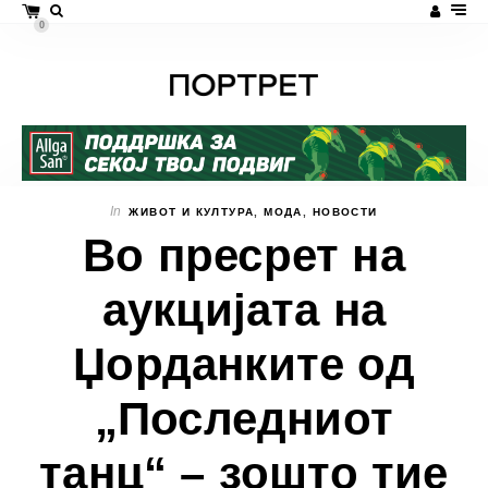
0
In
ЖИВОТ И КУЛТУРА
,
МОДА
,
НОВОСТИ
Во пресрет на
аукцијата на
Џорданките од
„Последниот
танц“ – зошто тие