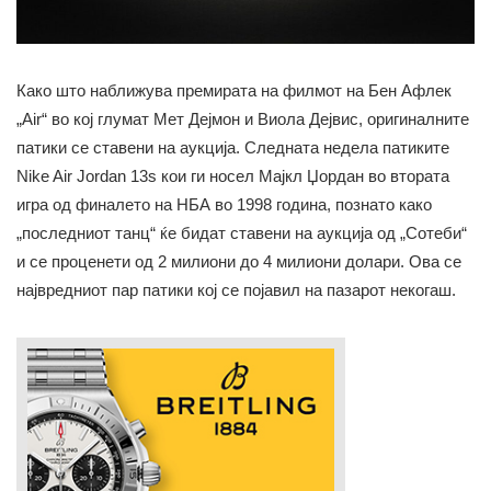
Како што наближува премирата на филмот на Бен Афлек
„Air“ во кој глумат Мет Дејмон и Виола Дејвис, оригиналните
патики се ставени на аукција. Следната недела патиките
Nike Air Jordan 13s кои ги носел Мајкл Џордан во втората
игра од финалето на НБА во 1998 година, познато како
„последниот танц“ ќе бидат ставени на аукција од „Сотеби“
и се проценети од 2 милиони до 4 милиони долари. Ова се
највредниот пар патики кој се појавил на пазарот некогаш.