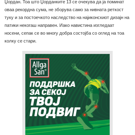
Џордан. Тоа што Џорданките 13 се очекува да ја поминат
оваа рекордна сума, не зборува само за нивната реткост
туку и за постоечкото наследство на најиконскиот дизајн на
патики некогаш направен. Иако навистина изгледаат
носени, сепак се во многу добра состојба со оглед на тоа
колку се стари.