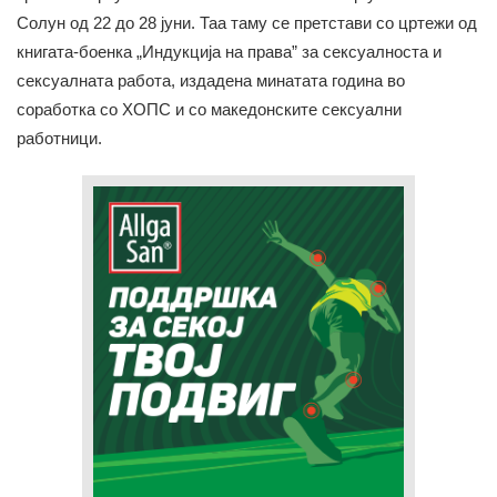
Солун од 22 до 28 јуни. Таа таму се претстави со цртежи од
книгата-боенка „Индукција на права” за сексуалноста и
сексуалната работа, издадена минатата година во
соработка со ХОПС и со македонските сексуални
работници.