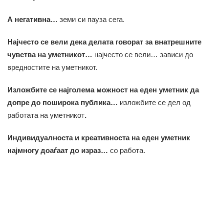
А негативна…
земи си пауза сега.
Најчесто се вели дека делата говорат за внатрешните
чувства на уметникот…
најчесто се вели… зависи до
вредностите на уметникот.
Изложбите се најголема можност на еден уметник да
допре до поширока публика…
изложбите се дел од
работата на уметникот
.
Индивидуалноста и креативноста на еден уметник
најмногу доаѓаат до израз…
со работа.