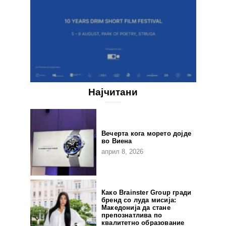
Најчитани
Вечерта кога морето дојде
во Виена
април 8, 2026
Како Brainster Group гради
бренд со луда мисија:
Македонија да стане
препознатлива по
квалитетно образование