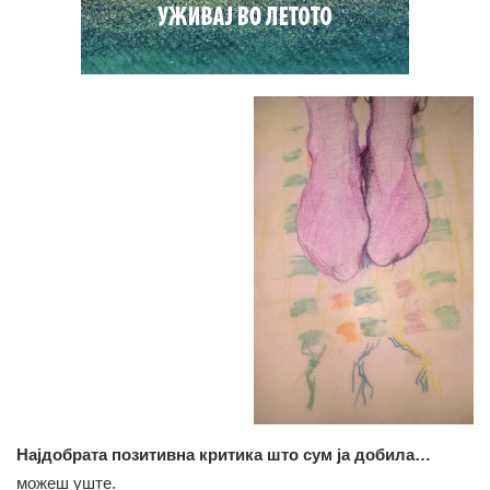
Најдобрата позитивна критика што сум ја добила…
можеш уште.