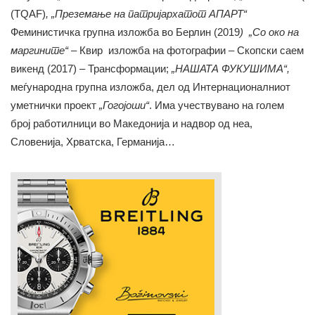
(TQAF)
, „Преземање на патријархатот АПАРТ“
Феминистичка групна изложба во Берлин (2019
) „Со око на
маргините“
– Квир изложба на фотографии – Скопски саем
викенд (2017) – Трансформации;
„НАШАТА ФУКУШИМА“,
меѓународна групна изложба, дел од Интернационалниот
уметнички проект
„Гогојоши“
. Има учествувано на голем
број работилници во Македонија и надвор од неа,
Словенија, Хрватска, Германија…