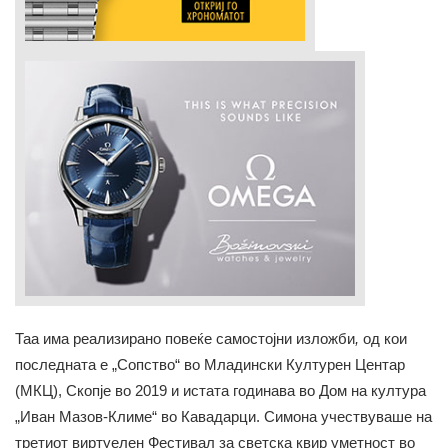
Таа има реализирано повеќе самостојни изложби
,
од кои
последната е „Сопство“ во Младински Културен Центар
(МКЦ), Скопје во 2019 и истата годинава во Дом на култура
„Иван Мазов-Климе“ во Кавадарци. Симона учествуваше на
третиот виртуелен Фестивал за светска квир уметност во