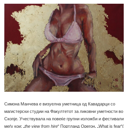
Симона Манчева е визуелна уметница од Кавадарци со
магистерски студии на Факултетот за ликовни уметности во
Скопје. Учествувала на повеќе групни изложби и фестивали
меѓу кои: „
the view from hire
“ Портланд Орегон, „What is fear“(