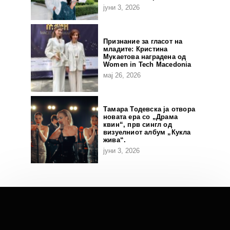
јуни 3, 2026
Признание за гласот на
младите: Кристина
Мукаетова наградена од
Women in Tech Macedonia
мај 26, 2026
Тамара Тодевска ја отвора
новата ера со „Драма
квин“, прв сингл од
визуелниот албум „Кукла
жива“.
јуни 3, 2026