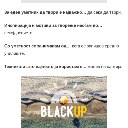
За еден уметник да твори е најважно…
да сака да твори.
Инспирација и мотиви за творење наоѓам во…
секојдневието.
Со уметност се занимавам од…
кога се запишав средно
училиште.
Техниката што најчесто ја користам е…
молив на хартија.