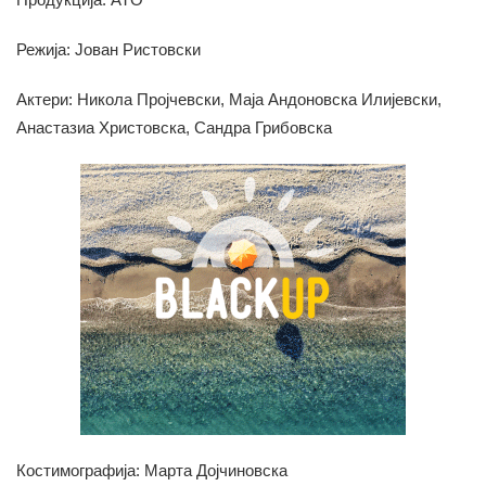
Режија: Јован Ристовски
Актери: Никола Пројчевски, Маја Андоновска Илијевски,
Анастазиа Христовска, Сандра Грибовска
Костимографија: Марта Дојчиновска