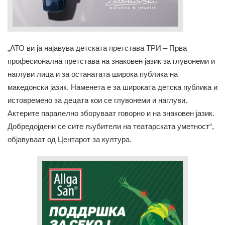
„АТО ви ја најавува детската претстава ТРИ – Прва
професионална претстава на знаковен јазик за глувонеми и
наглуви лица и за останатата широка публика на
македонски јазик. Наменета е за широката детска публика и
истовремено за децата кои се глувонеми и наглуви.
Актерите паралелно зборуваат говорно и на знаковен јазик.
Добредојдени се сите љубители на театарската уметност“,
објавуваат од Центарот за култура.