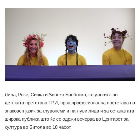
Лила, Розе, Синка и Sвонко Бонбонко, се улогите во
детската претстава ТРИ, прва професионална претстава на
знаковен јазик за глувонеми и наглуви лица и за останатата
широка публика што ќе се одржи вечерва во Центарот за
култура во Битола во 18 часот.