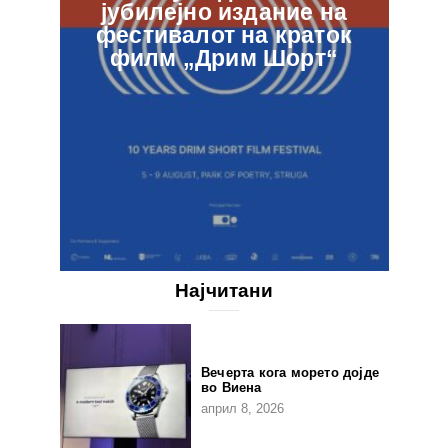
јубилејно издание на
ф
фестивалот на краток
в
филм „Дрим Шорт“
Најчитани
Вечерта кога морето дојде
во Виена
април 8, 2026