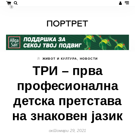
0
In
ЖИВОТ И КУЛТУРА
,
НОВОСТИ
ТРИ – прва
професионална
детска претстава
на знаковен јазик
октомври 29, 2021