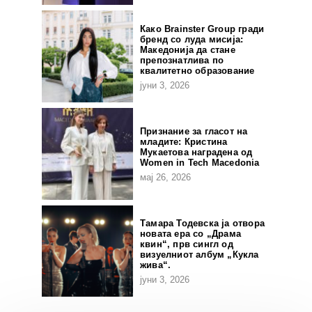
Како Brainster Group гради
бренд со луда мисија:
Македонија да стане
препознатлива по
квалитетно образование
јуни 3, 2026
Признание за гласот на
младите: Кристина
Мукаетова наградена од
Women in Tech Macedonia
мај 26, 2026
Тамара Тодевска ја отвора
новата ера со „Драма
квин“, прв сингл од
визуелниот албум „Кукла
жива“.
јуни 3, 2026