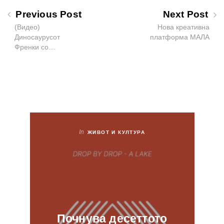
Previous Post
Next Post
(Видео)
Нова креативна
Диносаурусот
платформа МАЛА
Френки со…
In
ЖИВОТ И КУЛТУРА
Почнува десеттото