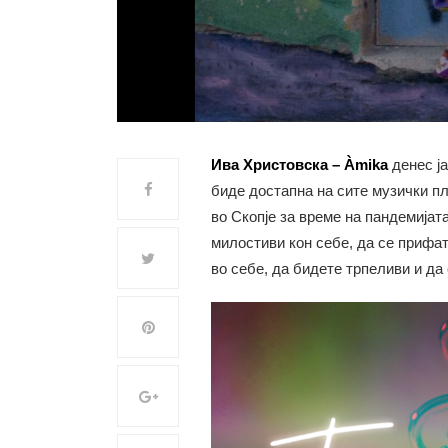
Ива Христовска – Àmi
ka
денес ја
биде достапна на сите музички п
во Скопје за време на пандемијата
милостиви кон себе, да се прифат
во себе, да бидете трпеливи и да