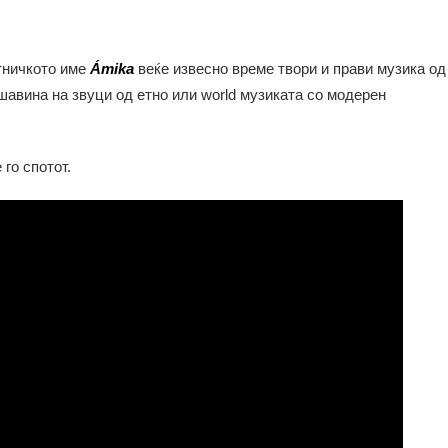
тничкото име
Ámika
веќе извесно време твори и прави музика од
шавина на звуци од етно или world музиката со модерен
го спотот.