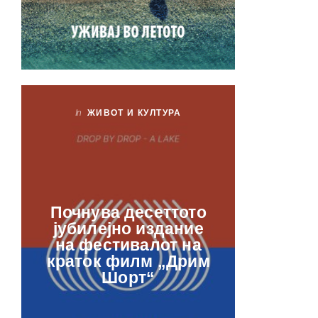
In
ЖИВОТ И КУЛТУРА
In
ЖИ
Лаб
Почнува десеттото
орга
јубилејно издание
францу
на фестивалот на
ве
краток филм „Дрим
отвор
Шорт“
рамкит
в