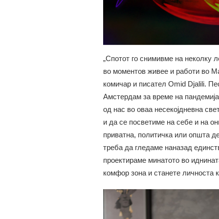
„Спотот го снимивме на неколку ло
во моментов живее и работи во Ма
комичар и писател Omid Djalili. П
Амстердам за време на пандемија
од нас во оваа несекојдневна све
и да се посветиме на себе и на он
приватна, политичка или општа дем
треба да гледаме наназад единств
проектираме минатото во иднината
комфор зона и станете личноста к