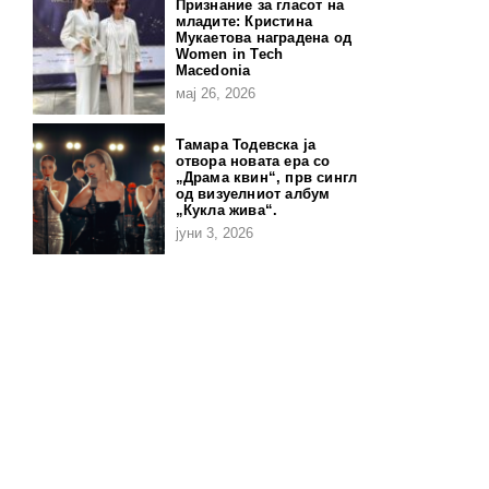
Признание за гласот на
младите: Кристина
Мукаетова наградена од
Women in Tech
Macedonia
мај 26, 2026
Тамара Тодевска ја
отвора новата ера со
„Драма квин“, прв сингл
од визуелниот албум
„Кукла жива“.
јуни 3, 2026