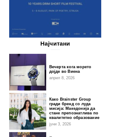
Најчитани
Вечерта кога морето
дојде во Виена
април 8, 2026
Како Brainster Group
гради бренд со луда
мисија: Македонија да
стане препознатлива по
квалитетно образование
јуни 3, 2026