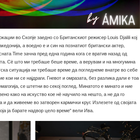
кации во Скопје заедно со Британскиот режисер Louis Djalili кој
кедонија, а воедно е и син на познатиот британски актер,
есната Time зачна пред една година кога се вратив назад од
та. Сè што ми требаше беше време, а верувам и на многумина
тска ситуација ни требаше време да погледнеме внатре во себе
ие кои ни се најдраги. Гневот и омразата, без разлика дали е тоа
агогија, се штетни во секој поглед. Минатото е минато и ние
ено како на искуство кое нè научило на нешто, а не да го
 и да живееме во затворен кармички круг. Излезете од својата
оја ја барате надвор цело време“ вели Ива.