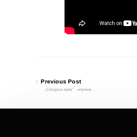
Previous Post
„Сигурна куќа“ - клучна…