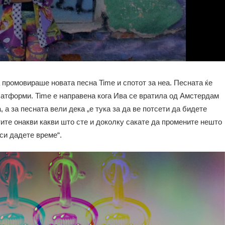
 промовираше новата песна Time и спотот за неа. Песната ќе
латформи. Time е направена кога Ива се вратила од Амстердам
, а за песната вели дека „е тука за да ве потсети да бидете
ите онакви какви што сте и доколку сакате да промените нешто
 си дадете време“.