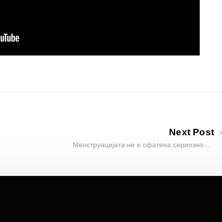
Next Post
Менструацијата не е сфатена сериозно…