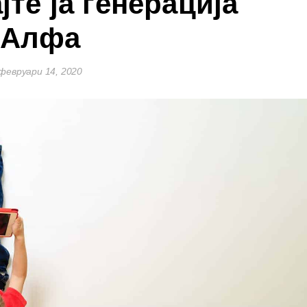
јте ја генерација
Алфа
февруари 14, 2020