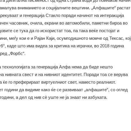
ата дигитална писменост од една страна води до поинаков начин
 намалува вниманието и социјалните вештини. „Алфашите“ растат
арекуваат и генерација Стакло поради начинот на интеракција
ачен часовник, очила, екрани во автомобили, паметни бироа во
ите се тука да го искористат тоа, па така веќе постојат и
ни, меѓу кои е и Рајан Каји, осумгодишното момче од Тексас, кој
б“, каде што има видеа за критика на играчки, во 2018 година
ред „Форбс“.
а технологијата за генерација Алфа нема да биде нешто
на нивната свест и на нивниот идентитет. Поради тоа се верува
а ќе го преферираат виртуелниот свет, наместо реалниот.
т години да видиме како ќе се развиваат „алфашите“, со оглед
години, а дел од нив сè уште не ја знаат ни азбуката.