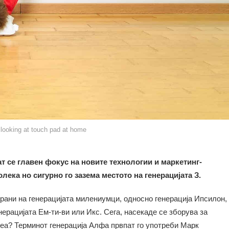
y looking at touch pad at home
т се главен фокус на новите технологии и маркетинг-
лека но сигурно го зазема местото на генерацијата З.
рани на генерацијата милениумци, односно генерација Ипсилон,
ерацијата Ем-ти-ви или Икс. Сега, насекаде се зборува за
 неа? Терминот генерација Алфа првпат го употреби Марк