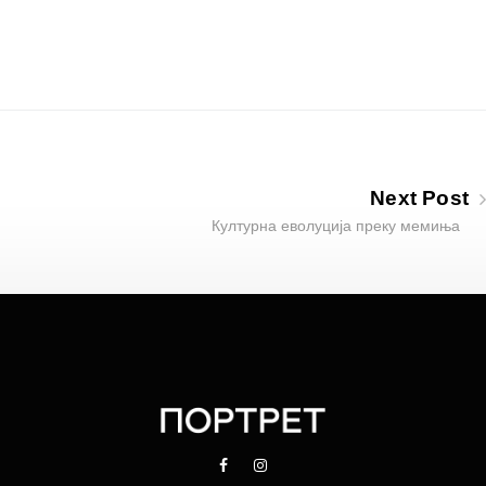
Next Post
Културна еволуција преку мемиња