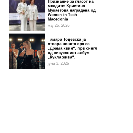
Признание за гласот на
младите: Кристина
Мукаетова наградена од
Women in Tech
Macedonia
мај 26, 2026
Тамара Тодевска ја
отвора новата ера со
„Драма квин“, прв сингл
од визуелниот албум
„Кукла жива“.
јуни 3, 2026