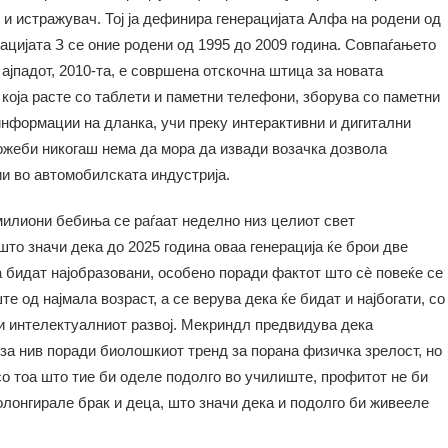
и истражувач. Тој ја дефинира генерацијата Алфа на родени од
рацијата З се оние родени од 1995 до 2009 година. Совпаѓањето
 ајпадот, 2010-та, е совршена отскочна штица за новата
која расте со таблети и паметни телефони, зборува со паметни
информации на дланка, учи преку интерактивни и дигитални
ожеби никогаш нема да мора да извади возачка дозвола
и во автомобилската индустрија.
милиони бебиња се раѓаат неделно низ целиот свет
то значи дека до 2025 година оваа генерација ќе брои две
а бидат најобразовани, особено поради фактот што сè повеќе се
е од најмала возраст, а се верува дека ќе бидат и најбогати, со
и интелектуалниот развој. Мекриндл предвидува дека
за нив поради биолошкиот тренд за порана физичка зрелост, но
 со тоа што тие би оделе подолго во училиште, профитот не би
олонгирале брак и деца, што значи дека и подолго би живееле