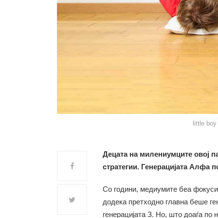
little bo
Децата на милениумците овој па
стратегии. Генерацијата Алфа по
Со години, медиумите беа фокуси
додека претходно главна беше ген
генерацијата З. Но, што доаѓа по