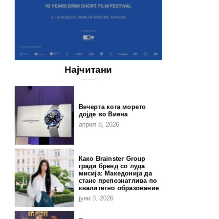
Најчитани
Вечерта кога морето
дојде во Виена
април 8, 2026
Како Brainster Group
гради бренд со луда
мисија: Македонија да
стане препознатлива по
квалитетно образование
јуни 3, 2026