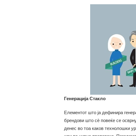
Генерација Стакло
Елементот што ја дефинира генер
брендови што сè повеќе се осврну
денес во тоа каков технолошки ур