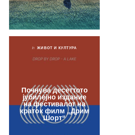
In
ЖИВОТ И КУЛТУРА
In
ЖИ
Лаб
Почнува десеттото
орга
јубилејно издание
францу
на фестивалот на
ве
краток филм „Дрим
отвор
Шорт“
рамкит
в