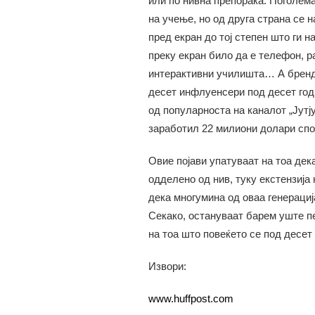
или по нивна препорака. Поголем
на учење, но од друга страна се
пред екран до тој степен што ги н
преку екран било да е телефон, р
интерактивни училишта… А брендов
десет инфлуенсери под десет годи
од популарноста на каналот „Јутју
заработил 22 милиони долари спо
Овие појави упатуваат на тоа дек
одделено од нив, туку екстензија 
дека многумина од оваа генерациј
Секако, остануваат барем уште пе
на тоа што повеќето се под десет 
Извори:
www.huffpost.com