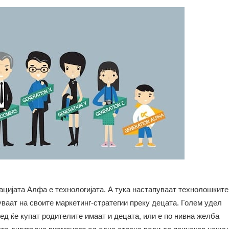
ацијата Алфа е технологијата. А тука настапуваат технолошките
ваат на своите маркетинг-стратегии преку децата. Голем удел
ед ќе купат родителите имаат и децата, или е по нивна желба