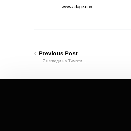
www.adage.com
Previous Post
7 изгледи на Тимоти…