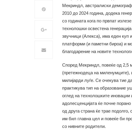
Мекриндл, австралиски демограф 
2010 до 2024 година, додека гене
со годината кога по првпат излезе
технолошки освестена генерација 
звучници (Алекса), има еден куп 
платформи (и паметни бироа) и м
благодарение на новите технологи
Според Мекриндл, повеќе од 2,5 
(претежнодеца на миленумците), ш
милијарди луѓе. Се очекува тие д
практикува тип на образование ушт
оглед на технолошките иновации 
адолесценцијата ќе почне порано 
од друга страна ќе трае подолго,
им бил главна цел и повеќе би пр
со нивните родители.