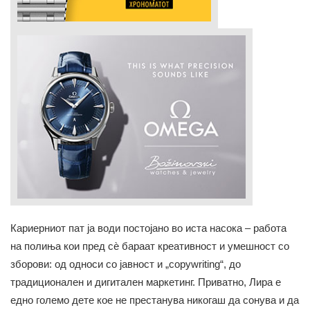
Кариерниот пат ја води постојано во иста насока – работа
на полиња кои пред сѐ бараат креативност и умешност со
зборови: од односи со јавност и „copywriting“, до
традиционален и дигитален маркетинг. Приватно, Лира е
едно големо дете кое не престанува никогаш да сонува и да