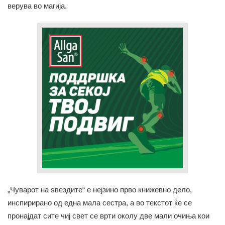
верува во магија.
„Чуварот на ѕвездите“ е нејзино прво книжевно дело,
инспирирано од една мала сестра, а во текстот ќе се
пронајдат сите чиј свет се врти околу две мали очиња кои