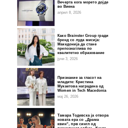
Вечерта кога морето дојде
во Виена
април 8, 2026
Како Brainster Group гради
бренд со луда мисија:
Македонија да стане
препознатлива по
квалитетно образование
јуни 3, 2026
Признание за гласот на
младите: Кристина
Мукаетова наградена од
Women in Tech Macedonia
мај 26, 2026
Тамара Тодевска ја отвора
новата ера со „Драма
квин“, прв сингл од