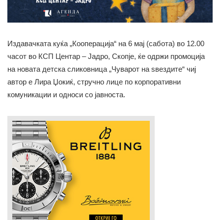
Издавачката куќа „Кооперација“ на 6 мај (сабота) во 12.00
часот во КСП Центар – Јадро, Скопје, ќе одржи промоција
на новата детска сликовница „Чуварот на ѕвездите“ чиј
автор е Лира Џокиќ, стручно лице по корпоративни
комуникации и односи со јавноста.