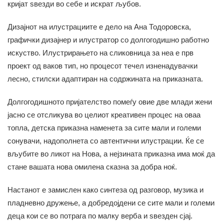
кријат ѕвезди во себе и искрат љубов.
Дизајнот на илустрациите е дело на Ана Тодоровска,
графички дизајнер и илустратор со долгогодишно работно
искуство. Илустрирањето на сликовница за неа е прв
проект од ваков тип, но процесот течел изненадувачки
лесно, стилски адаптиран на содржината на приказната.
Долгогодишното пријателство помеѓу овие две млади жени
јасно се отсликува во целиот креативен процес на оваа
топла, детска приказна наменета за сите мали и големи
сонувачи, надополнета со автентични илустрации. Ќе се
вљубите во ликот на Нова, а нејзината приказна има моќ да
стане вашата нова омилена сказна за добра ноќ.
Настанот е замислен како синтеза од разговор, музика и
пладневно дружење, а добредојдени се сите мали и големи
деца кои се во потрага по малку верба и ѕвезден сјај.