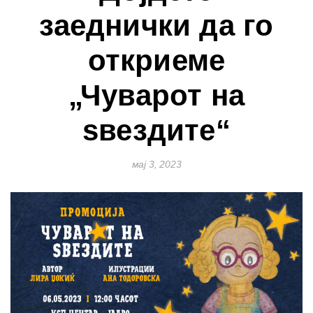
заеднички да го
откриеме
„Чуварот на
ѕвездите“
мај 3, 2023