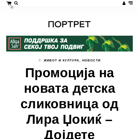
0
In
ЖИВОТ И КУЛТУРА
,
НОВОСТИ
Промоција на
новата детска
сликовница од
Лира Џокиќ –
Дојдете