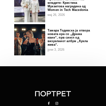
младите: Кристина
Мукаетова наградена од
Women in Tech Macedonia
мај 26, 2026
Тамара Тодевска ја отвора
новата ера со „Драма
квин“, прв сингл од
визуелниот албум „Кукла
жива“.
јуни 3, 2026