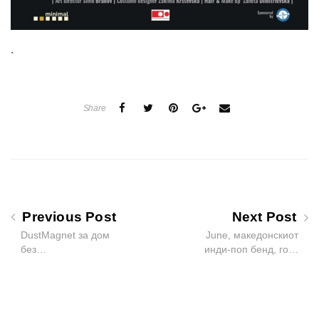
.
Share
Previous Post
Next Post
DustMagnet за дом
June, македонскиот
без…
инди-поп бенд, го…