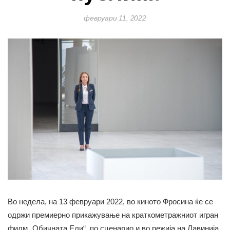
февруари 11, 2022
Во недела, на 13 февруари 2022, во киното Фросина ќе се
одржи премиерно прикажување на краткометражниот игран
филм „Обичната Ели“, по сценарио и во режија на Лавинија