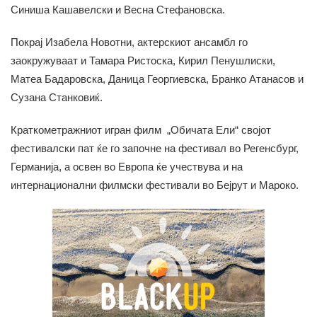
Синиша Кашавелски и Весна Стефановска.
Покрај Изабела Новотни, актерскиот ансамбл го
заокружуваат и Тамара Ристоска, Кирил Пенушлиски,
Матеа Бадаровска, Даница Георгиевска, Бранко Атанасов и
Сузана Станковиќ.
Краткометражниот игран филм „Обичата Ели“ својот
фестивалски пат ќе го започне на фестивал во Регенсбург,
Германија, а освен во Европа ќе учествува и на
интернационални филмски фестивали во Бејрут и Мароко.