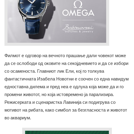
Филмот е одговор на вечното прашање дали човекот може
да се ослободи од оковите на секојдневието и да се избори
со осаменоста. Главниот лик Ели, кој го толкува
фантастичната Изабела Новотни е соочен со една навидум
едноставна дилема и пред неа е одлука која може да и го
промени животот, но која истовремено ја парализира.
Режисерката и сценаристка Лавинија си подигрува со
мотивот на рибата, како симбол за безгласноста и животот
во аквариум.