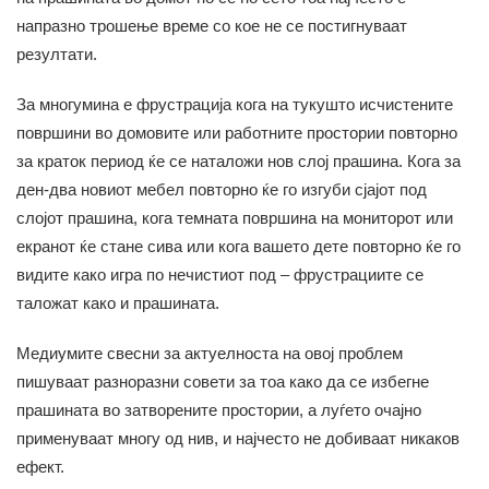
напразно трошење време со кое не се постигнуваат
резултати.
За многумина е фрустрација кога на тукушто исчистените
површини во домовите или работните простории повторно
за краток период ќе се наталожи нов слој прашина. Кога за
ден-два новиот мебел повторно ќе го изгуби сјајот под
слојот прашина, кога темната површина на мониторот или
екранот ќе стане сива или кога вашето дете повторно ќе го
видите како игра по нечистиот под – фрустрациите се
таложат како и прашината.
Медиумите свесни за актуелноста на овој проблем
пишуваат разноразни совети за тоа како да се избегне
прашината во затворените простории, а луѓето очајно
применуваат многу од нив, и најчесто не добиваат никаков
ефект.