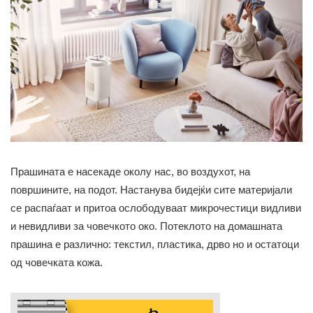
Прашината е насекаде околу нас, во воздухот, на
површините, на подот. Настанува бидејќи сите материјали
се распаѓаат и притоа ослободуваат микрочестици видливи
и невидливи за човечкото око. Потеклото на домашната
прашина е различно: текстил, пластика, дрво но и остатоци
од човечката кожа.