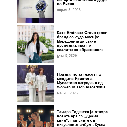
во Виена
април 8, 2026
Како Brainster Group гради
бренд со луда мисија:
Македонија да стане
препознатлива по
квалитетно образование
јуни 3, 2026
Признание за гласот на
младите: Кристина
Мукаетова наградена од
Women in Tech Macedonia
мај 26, 2026
Тамара Тодевска ја отвора
новата ера со „Драма
квин“, прв сингл од
визуелниот албум „Кукла