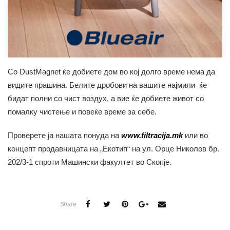
Со DustMagnet ќе добиете дом во кој долго време нема да
видите прашина. Белите дробови на вашите најмили ќе
бидат полни со чист воздух, а вие ќе добиете живот со
помалку чистење и повеќе време за себе.
Проверете ја нашата понуда на
www.filtracija.mk
или во
концепт продавницата на „Екотип“ на ул. Орце Николов бр.
202/3-1 спроти Машински факултет во Скопје.
Share