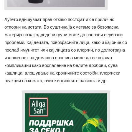
Луѓето вдишуваат прав откако постојат и се прилично
отпорни на истата. Во суштина ја сметаме за безопасна
материја но кај одредени групи може да направи сериозни
проблеми. Кај децата, повозрасните лица, како и кај оние со
послаб имунитет или кај лицата со алергии, по долготрајна
изложеност на домашна прашина може да се појават
компликации како воспаление на белите дробови, сува
кашлица, влошување на хроничните состојби, алергиски
реакции на кожата, очите и дишните патишта и др.