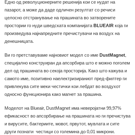
Едно од револуционерните решенија кои се нудат на
пазарот, а може да даде одличен резултат со речиси
целосно отстранување на прашината во затворените
простории го нуди шведската компанијата
BLUEAIR
која ги
произведува најнапредните пречистувачи на воздух на
денешницата.
Ви го претставуваме најновиот модел со име
DustMagnet
,
специјално конструиран да апсорбира што е можно поголем
дел од прашината во секоја просторија. Како што кажува и
самото име, позитивно наелектризираниот пред-филтер ги
привлекува сите меки честички кои лебдат во воздухот
односно функционира како магнет за прашина.
Моделот на Blueair, DustMagnet има неверојатни 99,97%
ефикасност во апсорбирање на прашината но ги пречистува
и вирусите, бактериите, мовот, првутот, мувлата и сите
други познати честици со големина до 0,01 микрони.