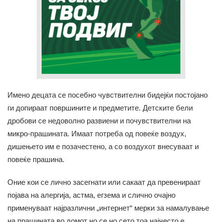
Имено децата се посебно чувствителни бидејќи постојано
ги допираат површините и предметите. Детските бели
дробови се недоволно развиени и почувствителни на
микро-прашината. Имаат потреба од повеќе воздух,
дишењето им е позачестено, а со воздухот внесуваат и
повеќе прашина.
Оние кои се лично засегнати или сакаат да превенираат
појава на алергија, астма, егзема и слично очајно
применуваат најразлични „интернет“ мерки за намалување
на прашината во домот но се но сето тоа најчесто е