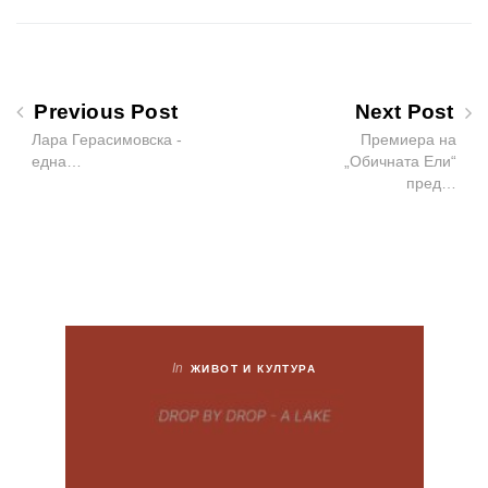
Previous Post
Next Post
Лара Герасимовска -
Премиера на
една…
„Обичната Ели“
пред…
In
ЖИВОТ И КУЛТУРА