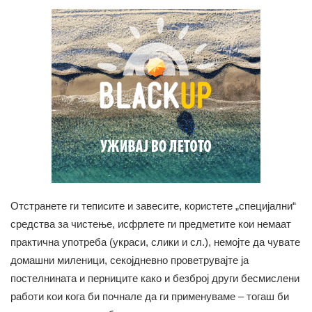
Отстранете ги теписите и завесите, користете „специјални“
средства за чистење, исфрлете ги предметите кои немаат
практична употреба (украси, слики и сл.), немојте да чувате
домашни миленици, секојдневно проветрувајте ја
постелнината и перниците како и безброј други бесмислени
работи кои кога би почнале да ги применуваме – тогаш би