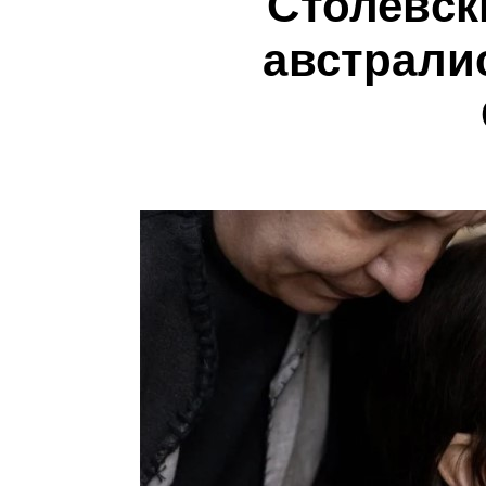
Столевск
австрали