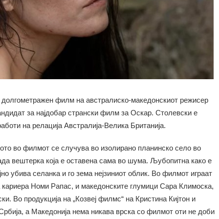
т долгометражен филм на австралиско-македонскиот режисер
андидат за најдобар странски филм за Оскар. Столевски е
работи на релација Австралија-Велика Британија.
вото во филмот се случува во изолирано планинско село во
ада вештерка која е оставена сама во шума. Љубопитна како е
јно убива селанка и го зема нејзиниот облик. Во филмот играат
 кариера Номи Рапас, и македонските глумици Сара Климоска,
и. Во продукција на „Козвеј филмс“ на Кристина Кијтон и
Србија, а Македонија нема никава врска со филмот оти не доби