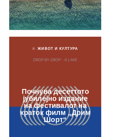
In
ЖИВОТ И КУЛТУРА
In
ЖИ
Лаб
Почнува десеттото
орга
јубилејно издание
францу
на фестивалот на
ве
краток филм „Дрим
отвор
Шорт“
рамкит
в