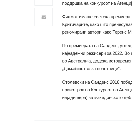
поддршка на конкурсот на Агенциј
Филмот имаше светска премиера в
Критичарите, како што пренесува
реномирани автори како Теренс Ма
По премиерата на Санденс, угледн
најнадежни режисери за 2022. Во 
во Австралија, додека истовреме
„Домаќинство за почетници“.
Столевски на Санденс 2018 победи 
првиот рок на Конкурсот на Агенц
илјади евра) за македонското деб