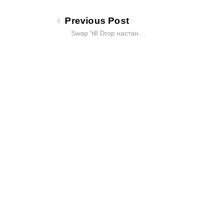
Previous Post
Swap 'till Drop настан…