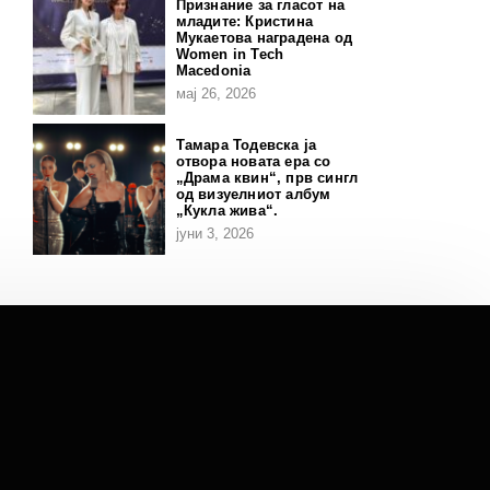
Признание за гласот на
младите: Кристина
Мукаетова наградена од
Women in Tech
Macedonia
мај 26, 2026
Тамара Тодевска ја
отвора новата ера со
„Драма квин“, прв сингл
од визуелниот албум
„Кукла жива“.
јуни 3, 2026