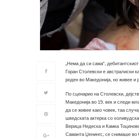
„Нема да си сама“, дебитантскио
Горан Столевски е австралиски к
роден во Македонија, но живее и 
По сценарио на Столевски, дејст
Македонија во 19. век и следи мл
да се живее како човек, таа случа
шведската актерка со холивудска
Верица Недеска и Камка Тоциновск
Саманта Џенингс, се снимаше во 