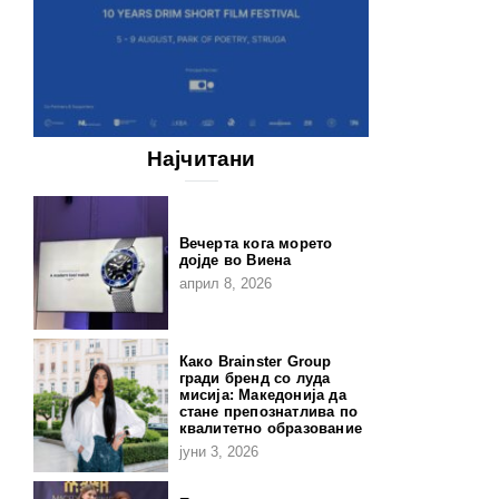
Најчитани
Вечерта кога морето
дојде во Виена
април 8, 2026
Како Brainster Group
гради бренд со луда
мисија: Македонија да
стане препознатлива по
квалитетно образование
јуни 3, 2026