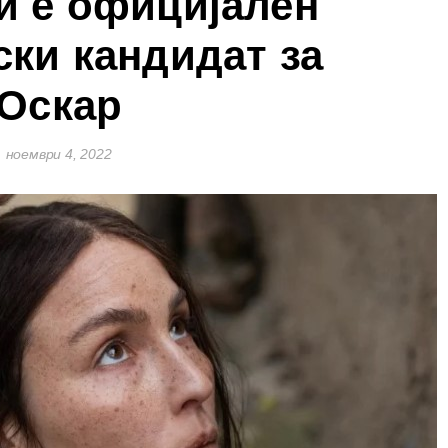
и е официјален
ски кандидат за
Оскар
ноември 4, 2022