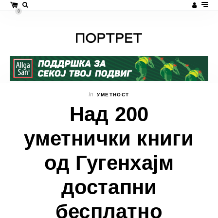
0
In
УМЕТНОСТ
Над 200
уметнички книги
од Гугенхајм
достапни
бесплатно