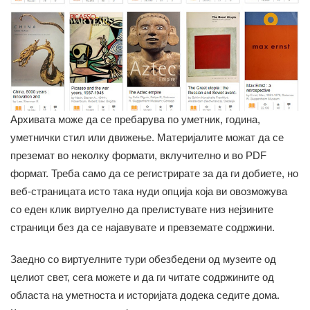
Архивата може да се пребарува по уметник, година,
уметнички стил или движење. Материјалите можат да се
преземат во неколку формати, вклучително и во PDF
формат. Треба само да се регистрирате за да ги добиете, но
веб-страницата исто така нуди опција која ви овозможува
со еден клик виртуелно да прелистувате низ нејзините
страници без да се најавувате и превземате содржини.
Заедно со виртуелните тури обезбедени од музеите од
целиот свет, сега можете и да ги читате содржините од
областа на уметноста и историјата додека седите дома.