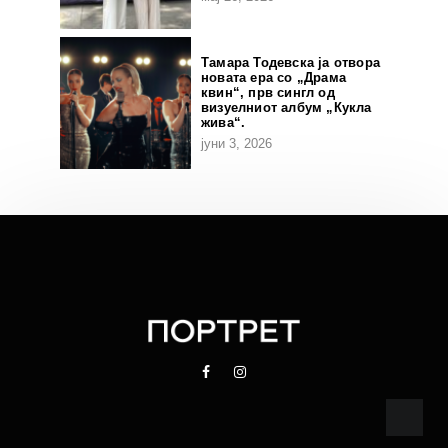
Тамара Тодевска ја отвора
новата ера со „Драма
квин“, прв сингл од
визуелниот албум „Кукла
жива“.
јуни 3, 2026