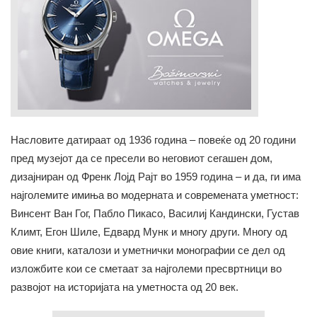
Насловите датираат од 1936 година – повеќе од 20 години
пред музејот да се пресели во неговиот сегашен дом,
дизајниран од Френк Лојд Рајт во 1959 година – и да, ги има
најголемите имиња во модерната и современата уметност:
Винсент Ван Гог, Пабло Пикасо, Василиј Кандински, Густав
Климт, Егон Шиле, Едвард Мунк и многу други. Многу од
овие книги, каталози и уметнички монографии се дел од
изложбите кои се сметаат за најголеми пресвртници во
развојот на историјата на уметноста од 20 век.