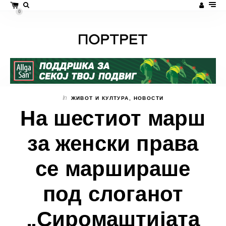
0
In
ЖИВОТ И КУЛТУРА
,
НОВОСТИ
На шестиот марш
за женски права
се маршираше
под слоганот
„Сиромаштијата