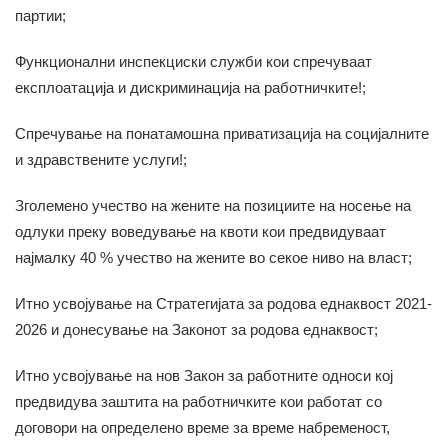
партии;
Функционални инспекциски служби кои спречуваат
експлоатација и дискриминација на работничките!;
Спречување на понатамошна приватизација на социјалните
и здравствените услуги!;
Зголемено учество на жените на позициите на носење на
одлуки преку воведување на квоти кои предвидуваат
најмалку 40 % учество на жените во секое ниво на власт;
Итно усвојување на Стратегијата за родова еднаквост 2021-
2026 и донесување на Законот за родова еднаквост;
Итно усвојување на нов Закон за работните односи кој
предвидува заштита на работничките кои работат со
договори на определено време за време набременост,