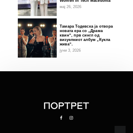
Women in Tech Macedonia
мај 26, 2026
Тамара Тодевска ја отвора
новата ера со „Драма
квин“, прв сингл од
визуелниот албум „Кукла
жива“.
јуни 3, 2026