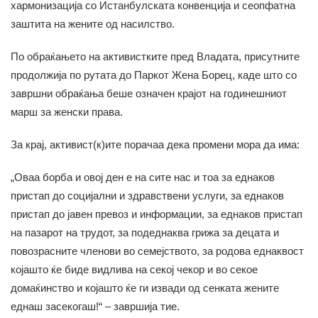
хармонизација со Истанбулската конвенција и сеопфатна
заштита на жените од насилство.
По обраќањето на активистките пред Владата, присутните
продолжија по рутата до Паркот Жена Борец, каде што со
завршни обраќања беше означен крајот на годинешниот
марш за женски права.
За крај, активист(к)ите порачаа дека промени мора да има:
„Оваа борба и овој ден е на сите нас и тоа за еднаков
пристап до социјални и здравствени услуги, за еднаков
пристап до јавен превоз и информации, за еднаков пристап
на пазарот на трудот, за подеднаква грижа за децата и
повозрасните членови во семејството, за родова еднаквост
којашто ќе биде видлива на секој чекор и во секое
домаќинство и којашто ќе ги извади од сенката жените
еднаш засекогаш!“ – завршија тие.