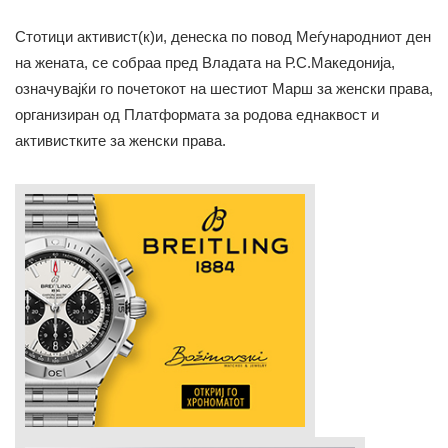
Стотици активист(к)и, денеска по повод Меѓународниот ден
на жената, се собраа пред Владата на Р.С.Македонија,
означувајќи го почетокот на шестиот Марш за женски права,
организиран од Платформата за родова еднаквост и
активистките за женски права.