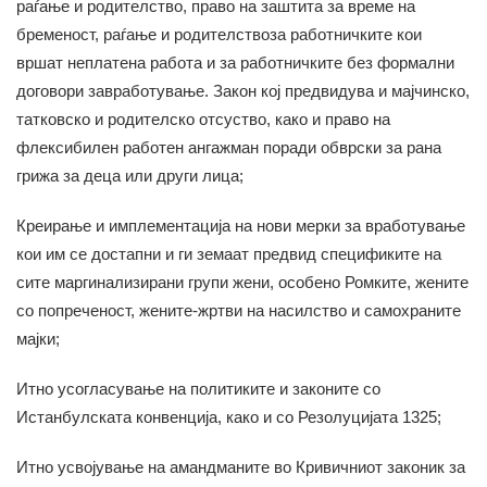
раѓање и родителство, право на заштита за време на
бременост, раѓање и родителствоза работничките кои
вршат неплатена работа и за работничките без формални
договори завработување. Закон кој предвидува и мајчинско,
татковско и родителско отсуство, како и право на
флексибилен работен ангажман поради обврски за рана
грижа за деца или други лица;
Креирање и имплементација на нови мерки за вработување
кои им се достапни и ги земаат предвид спецификите на
сите маргинализирани групи жени, особено Ромките, жените
со попреченост, жените-жртви на насилство и самохраните
мајки;
Итно усогласување на политиките и законите со
Истанбулската конвенција, како и со Резолуцијата 1325;
Итно усвојување на амандманите во Кривичниот законик за