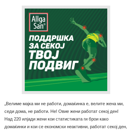
„Велиме мајка ми не работи, домаќинка е, велите жена ми,
седи дома, не работи. Не! Овие жени работат секој ден!
Над 220 илјади жени кои статистиката ги брои како
домаќинки и кои се економски неактивни, работат секој ден,