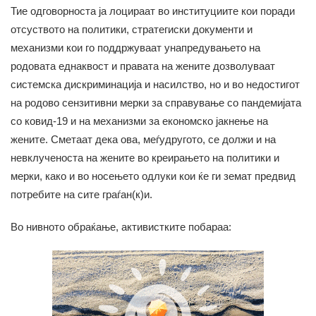
Тие одговорноста ја лоцираат во институциите кои поради
отсуството на политики, стратегиски документи и
механизми кои го поддржуваат унапредувањето на
родовата еднаквост и правата на жените дозволуваат
системска дискриминација и насилство, но и во недостигот
на родово сензитивни мерки за справување со пандемијата
со ковид-19 и на механизми за економско јакнење на
жените. Сметаат дека ова, меѓудругото, се должи и на
невклученоста на жените во креирањето на политики и
мерки, како и во носењето одлуки кои ќе ги земат предвид
потребите на сите граѓан(к)и.
Во нивното обраќање, активистките побараа: