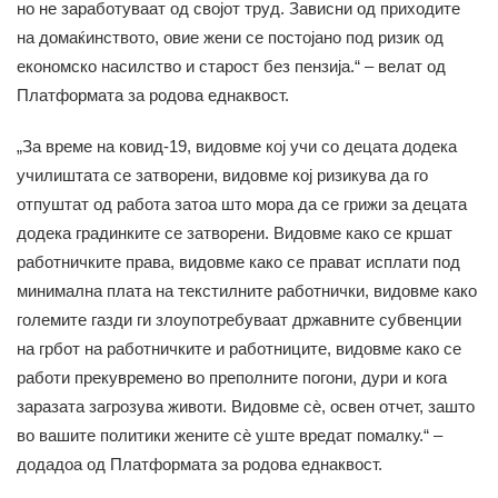
но не заработуваат од својот труд. Зависни од приходите
на домаќинството, овие жени се постојано под ризик од
економско насилство и старост без пензија.“ – велат од
Платформата за родова еднаквост.
„За време на ковид-19, видовме кој учи со децата додека
училиштата се затворени, видовме кој ризикува да го
отпуштат од работа затоа што мора да се грижи за децата
додека градинките се затворени. Видовме како се кршат
работничките права, видовме како се прават исплати под
минимална плата на текстилните работнички, видовме како
големите газди ги злоупотребуваат државните субвенции
на грбот на работничките и работниците, видовме како се
работи прекувремено во преполните погони, дури и кога
заразата загрозува животи. Видовме сѐ, освен отчет, зашто
во вашите политики жените сѐ уште вредат помалку.“ –
додадоа од Платформата за родова еднаквост.