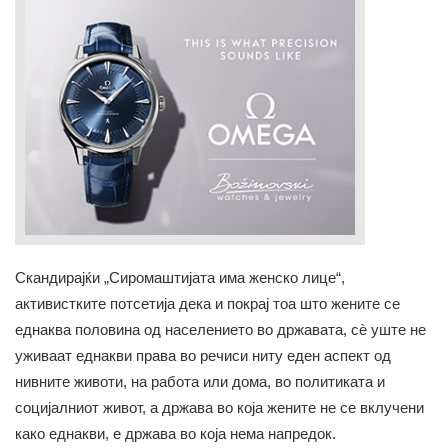
Скандирајќи „Сиромаштијата има женско лице“,
активистките потсетија дека и покрај тоа што жените се
еднаква половина од населението во државата, сѐ уште не
уживаат еднакви права во речиси ниту еден аспект од
нивните животи, на работа или дома, во политиката и
социјалниот живот, а држава во која жените не се вклучени
како еднакви, е држава во која нема напредок.