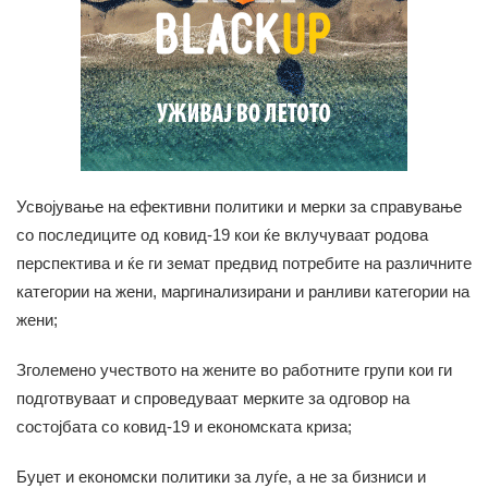
Усвојување на ефективни политики и мерки за справување
со последиците од ковид-19 кои ќе вклучуваат родова
перспектива и ќе ги земат предвид потребите на различните
категории на жени, маргинализирани и ранливи категории на
жени;
Зголемено учеството на жените во работните групи кои ги
подготвуваат и спроведуваат мерките за одговор на
состојбата со ковид-19 и економската криза;
Буџет и економски политики за луѓе, а не за бизниси и