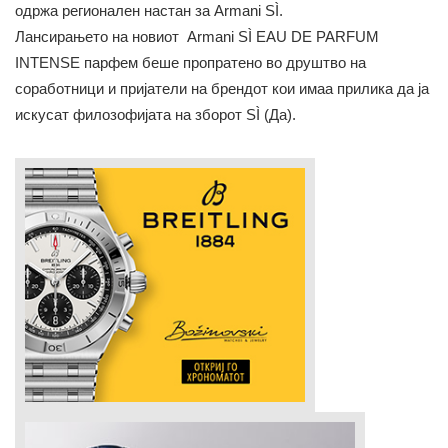
одржа регионален настан за Armani SÌ.
Лансирањето на новиот Armani SÌ EAU DE PARFUM
INTENSE парфем беше пропратено во друштво на
соработници и пријатели на брендот кои имаа прилика да ја
искусат филозофијата на зборот SÌ (Да).