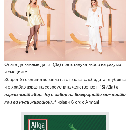
Одата да кажеме да, Sì (Да) претставува избор на разумот
и емоциите.
Зборот Sì е олицетворение на страста, слободата, љубовта
и е храбар израз на современата женственост.
“Sì (Да) е
најмоќниот збор. Тој е избор на бескрајните можности
кои ги нуди животот..”
изјави Giorgio Armani