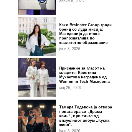
април 8, 2026
Како Brainster Group гради
бренд со луда мисија:
Македонија да стане
препознатлива по
квалитетно образование
јуни 3, 2026
Признание за гласот на
младите: Кристина
Мукаетова наградена од
Women in Tech Macedonia
мај 26, 2026
Тамара Тодевска ја отвора
новата ера со „Драма
квин“, прв сингл од
визуелниот албум „Кукла
жива“.
јуни 3, 2026