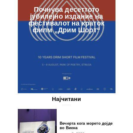
Почнува десеттото
јубилејно издание на
ф
фестивалот на краток
в
филм „Дрим Шорт“
Најчитани
Вечерта кога морето дојде
во Виена