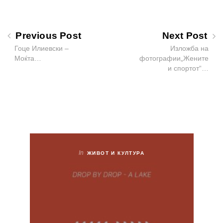
Previous Post
Next Post
Гоце Илиевски –
Изложба на
Моќта…
фотографии„Жените
и спортот“…
In
ЖИВОТ И КУЛТУРА