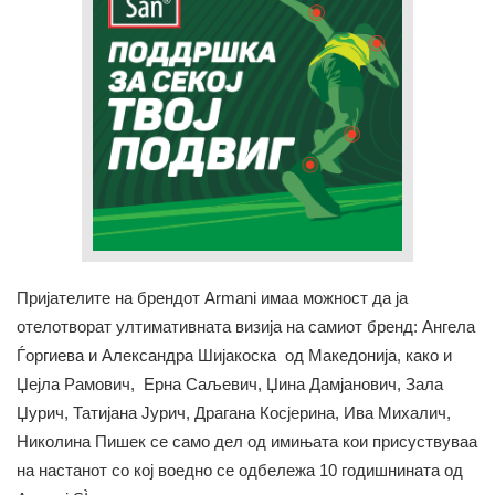
Пријателите на брендот Armani имаа можност да ја
отелотворат ултимативната визија на самиот бренд: Ангела
Ѓоргиева и Александра Шијакоска од Македонија, како и
Џејла Рамович, Ерна Саљевич, Џина Дамјанович, Зала
Џурич, Татијана Јурич, Драгана Косјерина, Ива Михалич,
Николина Пишек се само дел од имињата кои присуствуваа
на настанот со кој воедно се одбележа 10 годишнината од