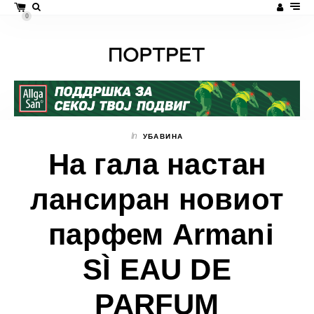
0
In
УБАВИНА
На гала настан
лансиран новиот
парфем Armani
SÌ EAU DE
PARFUM