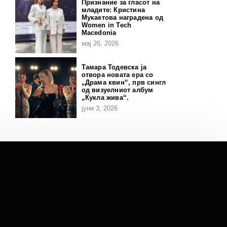
Признание за гласот на
младите: Кристина
Мукаетова наградена од
Women in Tech
Macedonia
мај 26, 2026
Тамара Тодевска ја
отвора новата ера со
„Драма квин“, прв сингл
од визуелниот албум
„Кукла жива“.
јуни 3, 2026