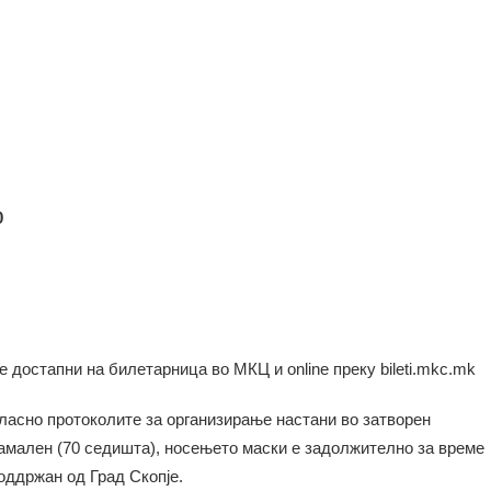
0
е достапни на билетарница во МКЦ и online преку bileti.mkc.mk
ласно протоколите за организирање настани во затворен
намален (70 седишта), носењето маски е задолжително за време
оддржан од Град Скопје.