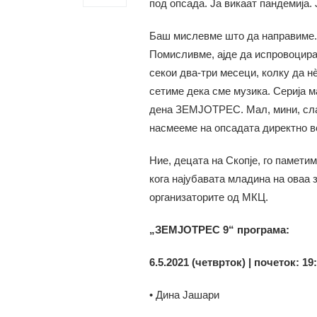
под опсада. Ја викаат пандемија. 
Баш мислевме што да направиме. 
Помисливме, ајде да испровоцира
секои два-три месеци, колку да н
сетиме дека сме музика. Серија м
дена ЗЕМЈОТРЕС. Мал, мини, сладо
насмееме на опсадата директно в
Ние, децата на Скопје, го памети
кога најубавата младина на оваа 
организаторите од МКЦ.
„ЗЕМЈОТРЕС 9“ програма:
6.5.2021 (четврток) | почеток: 19
• Дина Јашари