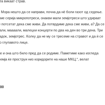
Ја викаат страв.
Мора нешто да се направи, почна да нѐ боли газот од седење.
ме серија микропотреси, онакви мали земјотреси што удираат
ѐ потсетат дека сме живи. Да потврдиме дека сме живи, а? Да се
али, маааали, малецки концерти по два на ден во три дена. Три
к, земјотрес. Колку да не му се тресеме на стравот и да ѝ се
о глупавото лице.
ме и она што било пред да се родиме. Паметиме како изгледа
земја ќе проструи низ коридорите на наше МКЦ.“, велат
:00