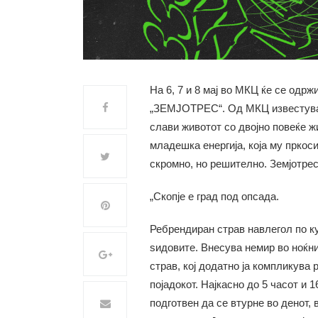
На 6, 7 и 8 мај во МКЦ ќе се одр
„ЗЕМЈОТРЕС“. Од МКЦ известуваат
слави животот со двојно повеќе ж
младешка енергија, која му пркос
скромно, но решително. Земјотрес
„Скопје е град под опсада.
Ребрендиран страв навлегол по ку
ѕидовите. Внесува немир во ноќни
страв, кој додатно ја компликува
појадокот. Најкасно до 5 часот и 
подготвен да се втурне во денот, в