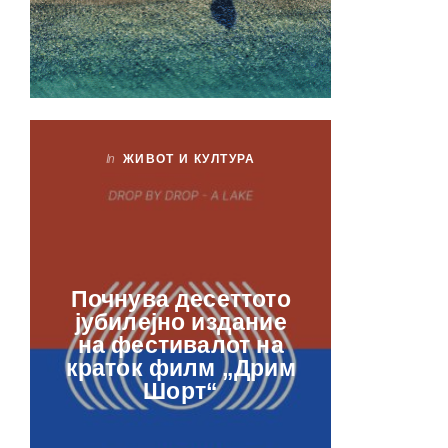
In
ЖИВОТ И КУЛТУРА
In
ЖИ
Лаб
Почнува десеттото
орга
јубилејно издание
францу
на фестивалот на
ве
краток филм „Дрим
отвор
Шорт“
рамкит
в