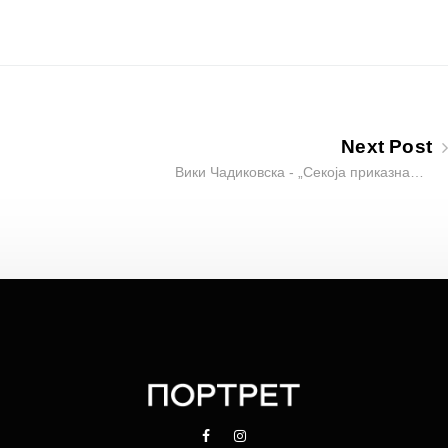
Next Post
Вики Чадиковска - „Секоја приказна…