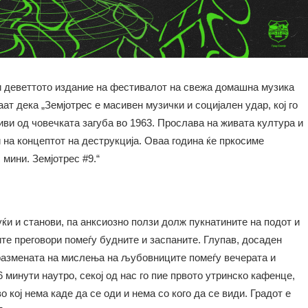
жи деветтото издание на фестивалот на свежа домашна музика
 дека „Земјотрес е масивен музички и социјален удар, кој го
иви од човечката загуба во 1963. Прослава на живата култура и
и на концептот на деструкција. Оваа година ќе пркосиме
 мини. Земјотрес #9.“
ќи и станови, па анксиозно ползи долж пукнатините на подот и
те преговори помеѓу будните и заспаните. Глупав, досаден
 размената на мислења на љубовниците помеѓу вечерата и
16 минути наутро, секој од нас го пие првото утринско кафенце,
о кој нема каде да се оди и нема со кого да се види. Градот е