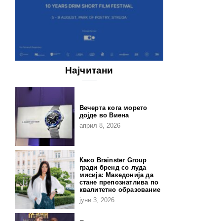
Најчитани
Вечерта кога морето
дојде во Виена
април 8, 2026
Како Brainster Group
гради бренд со луда
мисија: Македонија да
стане препознатлива по
квалитетно образование
јуни 3, 2026