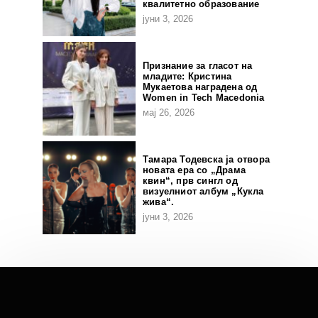
квалитетно образование
јуни 3, 2026
Признание за гласот на
младите: Кристина
Мукаетова наградена од
Women in Tech Macedonia
мај 26, 2026
Тамара Тодевска ја отвора
новата ера со „Драма
квин“, прв сингл од
визуелниот албум „Кукла
жива“.
јуни 3, 2026