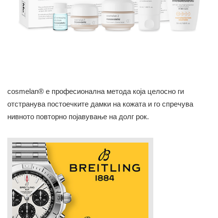
cosmelan® е професионална метода која целосно ги
отстранува постоечките дамки на кожата и го спречува
нивното повторно појавување на долг рок.