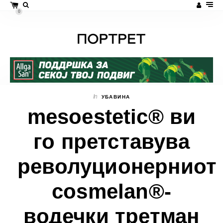
0
In
УБАВИНА
mesoestetic® ви
го претставува
револуционерниот
cosmelan®-
водечки третман