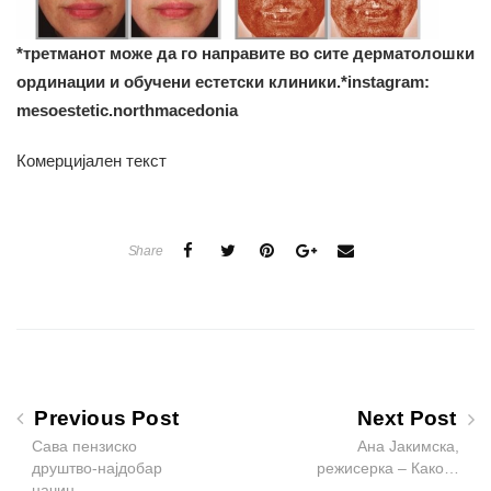
*третманот може да го направите во сите дерматолошки
ординации и обучени естетски клиники.*instagram:
mesoestetic.northmacedonia
Комерцијален текст
Share
Previous Post
Next Post
Сава пензиско
Ана Јакимска,
друштво-најдобар
режисерка – Како…
начин…