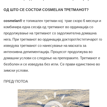
ОД ШТО СЕ СОСТОИ COSMELAN ТРЕТМАНОТ?
cosmelan®
е топикален третман кој трае скоро 6 месеци и
комбинира една сесија од третманот во ординација со
продолжување на третманот со задолжителна домашна
нега. При третманот во ординација докторот/естетичарот го
изведува третманот со нанесување на маската за
интензивна депигментација. Процесот продолжува во
домашни услови со следење на препораките. Третманот е
безболен и се изведува без игли. Се прави единствено во
зимски услови.
ПРЕД/ ПОТОА