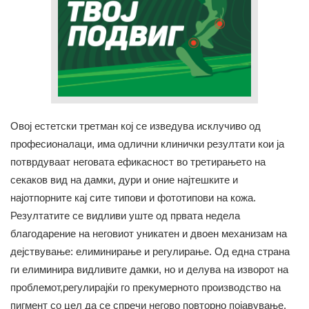
Овој естетски третман кој се изведува исклучиво од
професионалаци, има одлични клинички резултати кои ја
потврдуваат неговата ефикасност во третирањето на
секаков вид на дамки, дури и оние најтешките и
најотпорните кај сите типови и фототипови на кожа.
Резултатите се видливи уште од првата недела
благодарение на неговиот уникатен и двоен механизам на
дејствување: елиминирање и регулирање. Од една страна
ги елиминира видливите дамки, но и делува на изворот на
проблемот,регулирајќи го прекумерното производство на
пигмент со цел да се спречи негово повторно појавување.