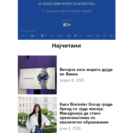
Најчитани
Вечерта кога морето дојде
во Виена
април 8, 2026
Како Brainster Group гради
бренд со луда мисија:
Македонија да стане
препознатлива по
квалитетно образование
јуни 3, 2026