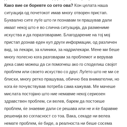
Како вие се боревте со сето ова?
Кон целата наша
ситуација од почетокот имав многу отворен пристап.
Буквално сите луѓе што ги познавам ги прашував дали
имаат некој што е во слична ситуација, да размениме
искуства и да поразговараме. Благодарение на тој мој
пристап дознав еден куп други информации, од различен
вид, за лекари, за клиники, за надрилекари. Мене ми беше
многу полесно кога разговарам за проблемот и верував
дека само можеш да си помогнеш ако го споделиш својот
проблем или своето искуство со друг. Луѓето што не ми се
блиски, многу ретко прашуваа, обично беа внимателни, но
кога ќе почувствував потреба сама кажував. Ме мачеше
мислата постојано што ние немавме некој сериозен
здравствен проблем, си велев, барем да постоеше
проблем, ќе знаевме дали се решава или не и ќе баравме
решенија во согласност со тоа. Вака, секаде ни велеа
немате проблем, ќе биде, а реалноста ни беше сосема