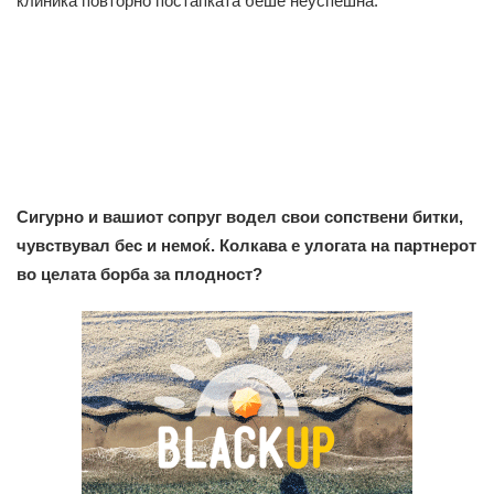
клиника повторно постапката беше неуспешна.
Сигурно и вашиот сопруг водел свои сопствени битки,
чувствувал бес и немоќ. Колкава е улогата на партнерот
во целата борба за плодност?