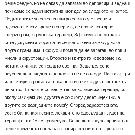
беше сеедно, но не сакав да запаѓам во депресија и веднаш
почнавме со административниот дел за следното ин витро.
Подготовките за секое ин витро се многу стресни и
одземаат многу време и енергија, се прави повторно
спермограм, хормонска терапија, 3Д-снимка од матката,
сите документи мора да ти се подготвени за увид, но од
друга страна имаш фокус и помага да не запаѓаш во лоши
мисли и фрустрации. Второто ин витро го изведовме на
истата клиника, со тоа што овој пат беше целосно
неуспешно и ниедна јајце-клетка не се оплоди. Постојат три
или четири тераписки терка по кои се изведува постапката
ин витро. Едниот е со многу тешка хормонска терапија, со
околу 50 инјекции, другата е со околу десет инјекции, а
другите се варијациите помеѓу. Според здравствената
состојба на партнерите, лекарите го одредуваат видот на
терапија што ќе се применува. Во нашиот случај првиот пат
беше применета послаба терапија, вториот пат проба со