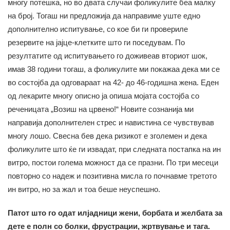
многу потешка, но во двата случаи фоликулите беа малку
на број. Тогаш ни предложија да направиме уште едно
дополнително испитување, со кое би ги провериле
резервите на јајце-клетките што ги поседувам. По
резултатите од испитувањето го доживеав вториот шок,
имав 38 години тогаш, а фоликулите ми покажаа дека ми се
во состојба да одговараат на 42- до 46-годишна жена. Еден
од лекарите многу описно ја опиша мојата состојба со
реченицата „Возиш на црвено!“ Новите сознанија ми
направија дополнителен стрес и навистина се чувствував
многу лошо. Свесна бев дека ризикот е зголемен и дека
фоликулите што ќе ги извадат, при следната постапка на ин
витро, постои голема можност да се празни. По три месеци
повторно со надеж и позитивна мисла го почнавме третото
ин витро, но за жал и тоа беше неуспешно.
Патот што го одат илјадници жени, борбата и желбата за
дете е полн со болки, фрустрации, жртвување и тага.