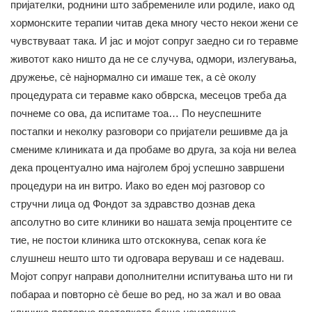
пријателки, роднини што забремениле или родиле, иако од
хормонските терапии читав дека многу често некои жени се
чувствуваат така. И јас и мојот сопруг заедно си го теравме
животот како ништо да не се случува, одмори, излегувања,
дружење, сè најнормално си имаше тек, а сè околу
процедурата си теравме како обврска, месецов треба да
почнеме со ова, да испитаме тоа… По неуспешните
постапки и неколку разговори со пријатели решивме да ја
смениме клиниката и да пробаме во друга, за која ни велеа
дека процентуално има најголем број успешно завршени
процедури на ин витро. Иако во еден мој разговор со
стручни лица од Фондот за здравство дознав дека
апсолутно во сите клиники во нашата земја процентите се
тие, не постои клиника што отскокнува, сепак кога ќе
слушнеш нешто што ти одговара веруваш и се надеваш.
Мојот сопруг направи дополнителни испитувања што ни ги
побараа и повторно сè беше во ред, но за жал и во оваа