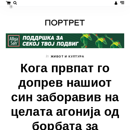
0
In
ЖИВОТ И КУЛТУРА
Кога првпат го
допрев нашиот
син заборавив на
целата агонија од
борбата за