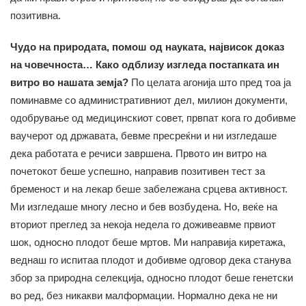
позитивна.
Чудо на природата, помош од науката, највисок доказ
на човечноста… Како одблизу изгледа постапката ин
витро во нашата земја?
По целата агонија што пред тоа ја
поминавме со административниот дел, милион документи,
одобрување од медицинскиот совет, првпат кога го добивме
ваучерот од државата, бевме пресреќни и ни изгледаше
дека работата е речиси завршена. Првото ин витро на
почетокот беше успешно, направив позитивен тест за
бременост и на лекар беше забележана срцева активност.
Ми изгледаше многу лесно и бев возбудена. Но, веќе на
вториот преглед за некоја недела го доживеавме првиот
шок, односно плодот беше мртов. Ми направија киретажа,
веднаш го испитаа плодот и добивме одговор дека станува
збор за природна селекција, односно плодот беше генетски
во ред, без никакви малформации. Нормално дека не ни