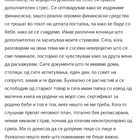
дополнителен стрес. Се оптоварував како ќе издржиме
финансиски, зашто реално огромни финансиски средства
се трошат во текот на целата постапка, па како ќе биде со
бебе, како ќе се снајдеме. Имав различни кочници што
дополнително ги засилуваа моите стравови. Сега, кога
разговарам на оваа тема ми е сосема неверојатно што се
сме поминале, постојано се чувствувам како за друга жена
да раскажувам. Сите документи што ги имавме дома,
стотици, од сите испитувања, еден ден, по совет на
сопругот, земав и ги фрлив. Буквално сè расчистив и се
ослободив од стариот товар и сега имам папка со извод од
матична книга на родени на мојот син, сертификат за
родено бебе и тоа е тоа, веќе ништо не ми треба. Кога го
слушнав првпат неговиот плач, тотално бев релаксирана,
немав никаков страв, почнав да плачам неконтролирано од
среќа. Ми го донесоа да се допреме лице со лице и
буквално ништо веќе што поминавме не беше важно.