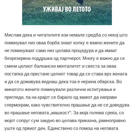
Мислам дека и читателите кои немале средба со некој што
поминувал низ оваа борба знаат колку е важно жените да
не поминуваат само низ целава процедура и да имаат
безрезервна поддршка од партнерот. Многу е важно да се
смени целиот балкански менталитет и свеста за оваа
постапка да престане целиот товар да се става врз жената
и да се доживува веднаш дека тоа е нејзина обврска. Во
минатото жените поминувале различни испитувања и
прегледи, па на крајот се барало од мажот да направи
спермограм, како чувствително прашање да не се доведува
во прашање неговата „машкост“. За моја голема среќа, со
мојот сопруг сум заедно во целава приказна, рамноправно
уште од првиот ден. Единствено со помош на неговата