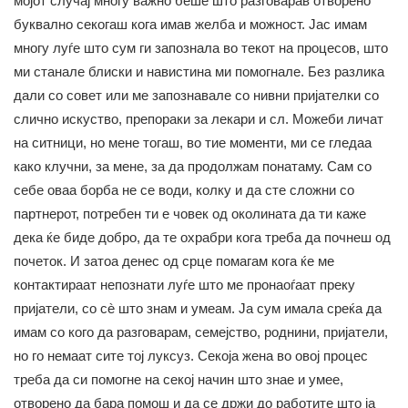
мојот случај многу важно беше што разговарав отворено
буквално секогаш кога имав желба и можност. Јас имам
многу луѓе што сум ги запознала во текот на процесов, што
ми станале блиски и навистина ми помогнале. Без разлика
дали со совет или ме запознавале со нивни пријателки со
слично искуство, препораки за лекари и сл. Можеби личат
на ситници, но мене тогаш, во тие моменти, ми се гледаа
како клучни, за мене, за да продолжам понатаму. Сам со
себе оваа борба не се води, колку и да сте сложни со
партнерот, потребен ти е човек од околината да ти каже
дека ќе биде добро, да те охрабри кога треба да почнеш од
почеток. И затоа денес од срце помагам кога ќе ме
контактираат непознати луѓе што ме пронаоѓаат преку
пријатели, со сè што знам и умеам. Ја сум имала среќа да
имам со кого да разговарам, семејство, роднини, пријатели,
но го немаат сите тој луксуз. Секоја жена во овој процес
треба да си помогне на секој начин што знае и умее,
отворено да бара помош и да се држи до работите што ја