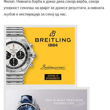
Филип. Нивната борба е доказ дека секоја верба, секоја
упорност секогаш на крајот ќе донесе резултати, а нивната
љубов е инспирација за секој од нас.