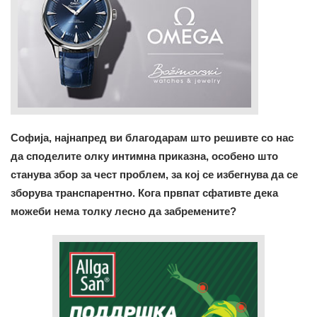
Софија, најнапред ви благодарам што решивте со нас
да споделите олку интимна приказна, особено што
станува збор за чест проблем, за кој се избегнува да се
зборува транспарентно. Кога првпат сфативте дека
можеби нема толку лесно да забремените?