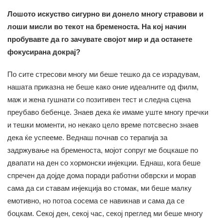
Лошото искуство сигурно ви донело многу стравови и
лоши мисли во текот на бременоста. На кој начин
пробувавте да го зачувате својот мир и да останете
фокусирана докрај?
По сите стресови многу ми беше тешко да се израдувам,
нашата приказна не беше како оние идеалните од филм,
маж и жена гушнати со позитивен тест и следна сцена
преубаво бебенце. Знаев дека ќе имаме уште многу пречки
и тешки моменти, но некако цело време потсвесно знаев
дека ќе успееме. Веднаш почнав со терапија за
задржување на бременоста, мојот сопруг ме боцкаше по
двапати на ден со хормонски инјекции. Еднаш, кога беше
спречен да дојде дома поради работни обврски и морав
сама да си ставам инјекција во стомак, ми беше малку
емотивно, но потоа сосема се навикнав и сама да се
боцкам. Секој ден, секој час, секој преглед ми беше многу