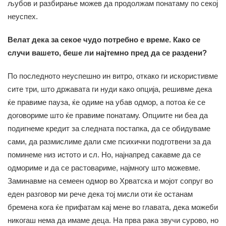
љубов и разбирање можев да продолжам понатаму по секој
неуспех.
Велат дека за секое чудо потребно е време. Како се
случи вашето, беше ли најтемно пред да се раздени?
По последното неуспешно ин витро, откако ги искористивме
сите три, што државата ги нуди како опција, решивме дека
ќе правиме пауза, ќе одиме на убав одмор, а потоа ќе се
договориме што ќе правиме понатаму. Опциите ни беа да
подигнеме кредит за следната постапка, да се обидуваме
сами, да размислиме дали сме психички подготвени за да
поминеме низ истото и сл. Но, најнапред сакавме да се
одмориме и да се растовариме, најмногу што можевме.
Заминавме на семеен одмор во Хрватска и мојот сопруг во
еден разговор ми рече дека тој мисли оти ќе останам
бремена кога ќе прифатам кај мене во главата, дека можеби
никогаш нема да имаме деца. На прва рака звучи сурово, но