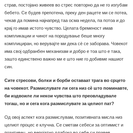
страв, постојано живеев во стрес повторно да не го изгубам
бебето. Се будев препотена, преку ден рацете ми се потеа,
чекав да помина најнапред таа осма недела, па потоа и до
крај го имав истото чувство. Целата бременост имав
компликации и чинот на породување беше многу
комплициран, но верувајте ми дека сè се заборава. Човекот
има свој одбранбен механизам и добро е тоа што е така,
зашто единствено важно ми е што ние го добивме нашиот
син.
Сите стресови, болки и борби оставаат трага во срцето
на човекот. Размислувате ли сега низ с
è што поминавте,
би издвоиле ли некои чувства што преовладувале
тогаш, но и сега кога размислувате за целиот пат?
Од овој аспект кога размислувам, позитивната мисла низ
целиот процес е клучна. Се сметам себеси за оптимист и
позитивец, но веројатно длабоко во себе си правев