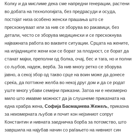
Колку и да мислиме дека сме напредни генерации, растени
во добата на технологијата, без предрасуди и осуда,
постојат низа особено женски прашања што се
прескокнуваат или за нив се зборува во ракавици, без
детали, често се зборува медицински и се прескокнува
најважната работа во ваквите ситуации. Срцата на жените,
на илјадниците жени кои се борат за плодност, се борат да
станат мајки, преполни од болка, очај, бес и тага, но и полни
со љубов, надеж, верба. За нив многу ретко се зборува
јавно, а секој збор од такво срце на воин може да донесе
среќа, да поттикне желба во некој друг дом и да се родат
уште многу убави семејни приказни. Затоа ни е неизмерно
мило што имавме можност да ја слушнеме приказната на
една храбра жена,
Софија Басмаџиева Жежељ,
приказна
за неизмерната љубов и почит кон нејзиниот сопруг
Константин и нивната заедничка борба за потомство, што
завршила на најубав начин со раѓањето на нивниот син