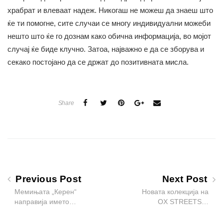
храбрат и влеваат надеж. Никогаш не можеш да знаеш што
ќе ти помогне, сите случаи се многу индивидуални можеби
нешто што ќе го дознам како обична информација, во мојот
случај ќе биде клучно. Затоа, најважно е да се зборува и
секако постојано да се држат до позитивната мисла.
Share
Previous Post
Next Post
Мемињата „Керен“
Новата колекција на
направија името…
OX STREETS…