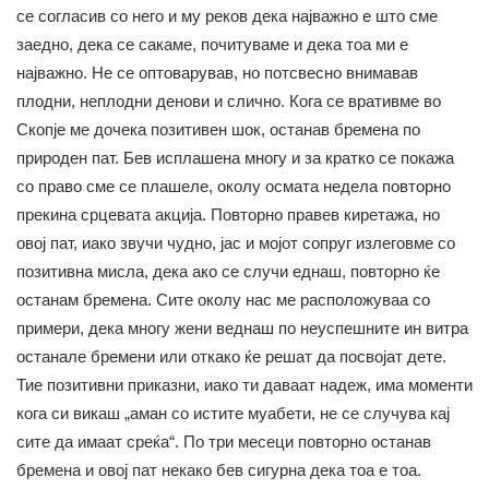
се согласив со него и му реков дека најважно е што сме
заедно, дека се сакаме, почитуваме и дека тоа ми е
најважно. Не се оптоварував, но потсвесно внимавав
плодни, неплодни денови и слично. Кога се вративме во
Скопје ме дочека позитивен шок, останав бремена по
природен пат. Бев исплашена многу и за кратко се покажа
со право сме се плашеле, околу осмата недела повторно
прекина срцевата акција. Повторно правев киретажа, но
овој пат, иако звучи чудно, јас и мојот сопруг излеговме со
позитивна мисла, дека ако се случи еднаш, повторно ќе
останам бремена. Сите околу нас ме расположуваа со
примери, дека многу жени веднаш по неуспешните ин витра
останале бремени или откако ќе решат да посвојат дете.
Тие позитивни приказни, иако ти даваат надеж, има моменти
кога си викаш „аман со истите муабети, не се случува кај
сите да имаат среќа“. По три месеци повторно останав
бремена и овој пат некако бев сигурна дека тоа е тоа.