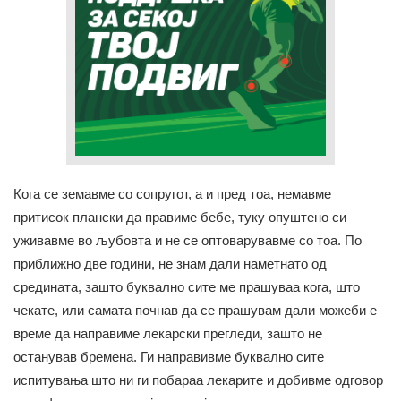
Кога се земавме со сопругот, а и пред тоа, немавме
притисок плански да правиме бебе, туку опуштено си
уживавме во љубовта и не се оптоварувавме со тоа. По
приближно две години, не знам дали наметнато од
средината, зашто буквално сите ме прашуваа кога, што
чекате, или самата почнав да се прашувам дали можеби е
време да направиме лекарски прегледи, зашто не
останував бремена. Ги направивме буквално сите
испитувања што ни ги побараа лекарите и добивме одговор