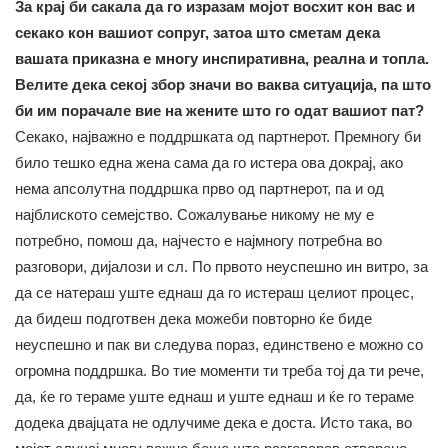
За крај би сакала да го изразам мојот восхит кон вас и
секако кон вашиот сопруг, затоа што сметам дека
вашата приказна е многу инспиративна, реална и топла.
Велите дека секој збор значи во ваква ситуација, па што
би им порачале вие на жените што го одат вашиот пат?
Секако, најважно е поддршката од партнерот. Премногу би
било тешко една жена сама да го истера ова докрај, ако
нема апсолутна поддршка прво од партнерот, па и од
најблиското семејство. Сожалување никому не му е
потребно, помош да, најчесто е најмногу потребна во
разговори, дијалози и сл. По првото неуспешно ин витро, за
да се натераш уште еднаш да го истераш целиот процес,
да бидеш подготвен дека можеби повторно ќе биде
неуспешно и пак ви следува пораз, единствено е можно со
огромна поддршка. Во тие моменти ти треба тој да ти рече,
да, ќе го тераме уште еднаш и уште еднаш и ќе го тераме
додека двајцата не одлучиме дека е доста. Исто така, во