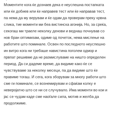
Моментите кога ќе дознаев дека е неуспешна постапката
или ќе добиев или ќе направев тест или ќе направав тест,
па нема да му верувам и ќе одам да проверам преку крвна
слика, тие моменти ми беа вистинска агонија. Но, за среќа,
секогаш ми траеле неколку денови и веднаш почнував со
нов бран оптимизам, одиме од почеток, нема мислење на
работите што поминале. Освен по последното неуспешно
ин витро кога ни требаше навистина поголем одмор и
првпат решивме да не размислуваме на ништо определен
период. Да си дадеме време, да видиме како ќе се
чувствуваме за неколку месеци, па да видиме што ќе
правиме тогаш. И сега, кога зборувам за многу работи што
сме ги поминале, се вознемирувам и сфаќам колку е
неверојатно што се ни се случувало. Има моменти во кои и
јас се чудам каде сме наоѓале сила, мотив и желба да
продолжиме.