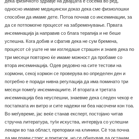
дека физичкото здравје на двајцата е сосема во ред,
односно имавме медицински доказ дека сме физиолошки
способни да имаме дете. Потоа почнав со инсеминации, за
да се потпомогне процесот на забременување. Првата
инсеминација ја направив со блага терапија и не беше
успешна. Кога добив и сфатив дека не сум бремена,
процесот сè уште не ми изгледаше страшен и знаев дека по
три месеци повторно ќе имаме можност да пробаме со
втора инсеминација. Одев редовно на сите тестови на
хормони, секој хормон се проверува во определен ден и
потребно е поради нивна регулација да има поминато три
месеци помеѓу инсеминациите. И втората и третата
инсеминација беа неуспешни, знаевме дека следен чекор е
постапката ин витро и сите надежи ни беа насочени кон тоа.
Во меѓувреме, јас веќе станав експерт, постојано читав
стручна литература, туѓи искуства, интервјуа со успешни
лекари во таа област, препораки на клиники. Сè тоа почна
да ми прави стрес и притисок, но се обидував да останам