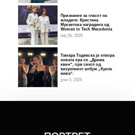
Признание за гласот на
младите: Кристина
Мукаетова наградена од
Women in Tech Macedonia
мај 26, 2026
Тамара Тодевска ја отвора
новата ера со „Драма
квин“, прв сингл од
визуелниот албум „Кукла
жива“.
јуни 3, 2026