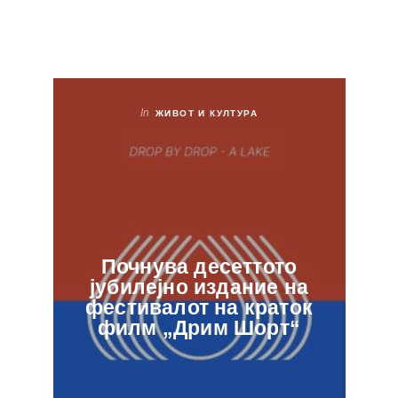
In
ЖИВОТ И КУЛТУРА
Почнува десеттото
јубилејно издание на
ф
фестивалот на краток
в
филм „Дрим Шорт“