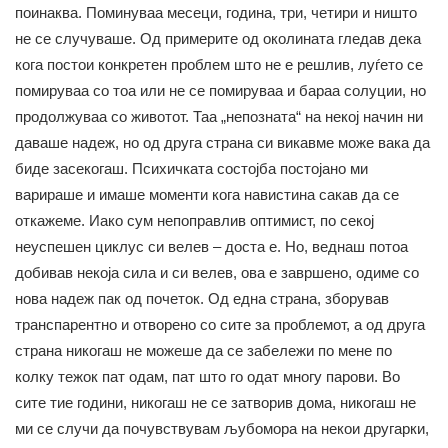
поинаква. Поминуваа месеци, година, три, четири и ништо
не се случуваше. Од примерите од околината гледав дека
кога постои конкретен проблем што не е решлив, луѓето се
помируваа со тоа или не се помируваа и бараа солуции, но
продолжуваа со животот. Таа „непозната“ на некој начин ни
даваше надеж, но од друга страна си викавме може вака да
биде засекогаш. Психичката состојба постојано ми
варираше и имаше моменти кога навистина сакав да се
откажеме. Иако сум непоправлив оптимист, по секој
неуспешен циклус си велев – доста е. Но, веднаш потоа
добивав некоја сила и си велев, ова е завршено, одиме со
нова надеж пак од почеток. Од една страна, зборував
транспарентно и отворено со сите за проблемот, а од друга
страна никогаш не можеше да се забележи по мене по
колку тежок пат одам, пат што го одат многу парови. Во
сите тие години, никогаш не се затворив дома, никогаш не
ми се случи да почувствувам љубомора на некои другарки,