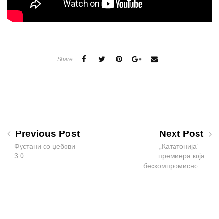
Share
Previous Post
Next Post
Фустани со џебови
„Кататонија“ –
3.0:…
премиера која
бескомпромисно…