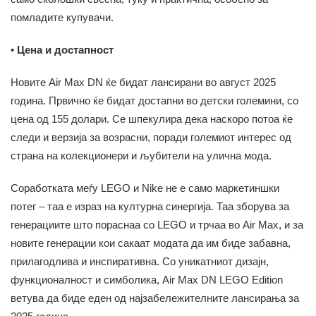
помладите купувачи.
• Цена и достапност
Новите Air Max DN ќе бидат лансирани во август 2025
година. Првично ќе бидат достапни во детски големини, со
цена од 155 долари. Се шпекулира дека наскоро потоа ќе
следи и верзија за возрасни, поради големиот интерес од
страна на колекционери и љубители на улична мода.
Соработката меѓу LEGO и Nike не е само маркетиншки
потег – таа е израз на културна синергија. Таа зборува за
генерациите што пораснаа со LEGO и трчаа во Air Max, и за
новите генерации кои сакаат модата да им биде забавна,
прилагодлива и инспиративна. Со уникатниот дизајн,
функционалност и симболика, Air Max DN LEGO Edition
ветува да биде еден од најзабележителните лансирања за