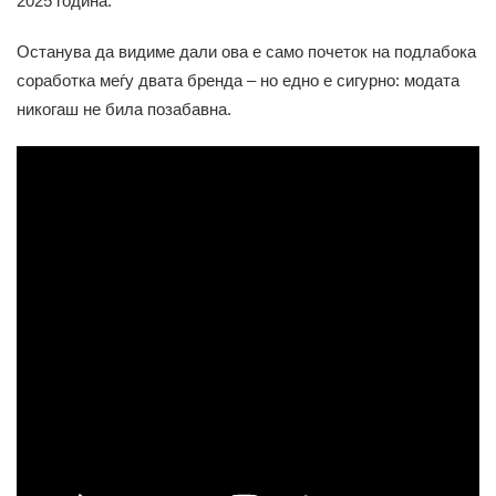
2025 година.
Останува да видиме дали ова е само почеток на подлабока
соработка меѓу двата бренда – но едно е сигурно: модата
никогаш не била позабавна.