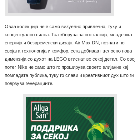
Оваа колекција не е само визуелно привлечна, туку и
концептуално силна. Таа зборува за носталгија, младешка
енергија и безвременски дизајн. Air Max DN, познати по
својата технологија и комфор, сега добиваат целосно нова
димензија со духот на LEGO втиснат во секој детал. Со овој
потег, Nike не само што го проширува своето влијание кај
помладата публика, туку го слави и креативниот дух што ги
поврзува генерациите.