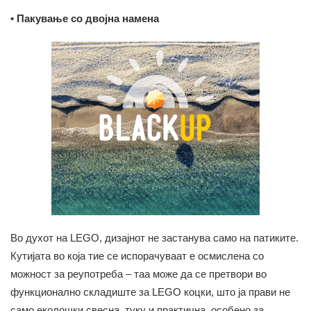
• Пакување со двојна намена
Во духот на LEGO, дизајнот не застанува само на патиките.
Кутијата во која тие се испорачуваат е осмислена со
можност за реупотреба – таа може да се претвори во
функционално складиште за LEGO коцки, што ја прави не
само еколошки свесна, туку и практична, особено за