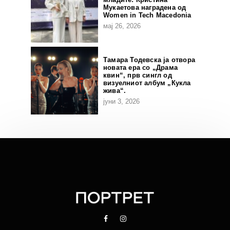
Мукаетова наградена од
Women in Tech Macedonia
мај 26, 2026
Тамара Тодевска ја отвора
новата ера со „Драма
квин“, прв сингл од
визуелниот албум „Кукла
жива“.
јуни 3, 2026