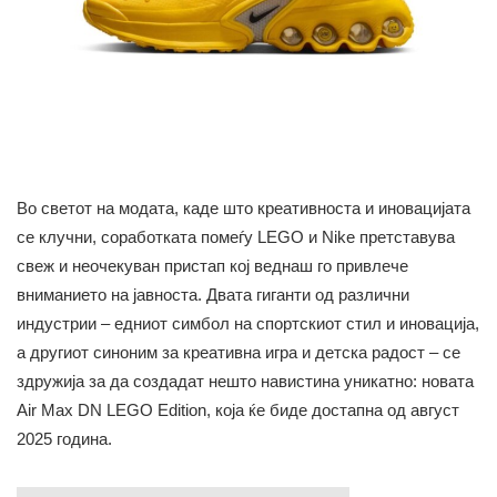
Во светот на модата, каде што креативноста и иновацијата
се клучни, соработката помеѓу LEGO и Nike претставува
свеж и неочекуван пристап кој веднаш го привлече
вниманието на јавноста. Двата гиганти од различни
индустрии – едниот симбол на спортскиот стил и иновација,
а другиот синоним за креативна игра и детска радост – се
здружија за да создадат нешто навистина уникатно: новата
Air Max DN LEGO Edition, која ќе биде достапна од август
2025 година.