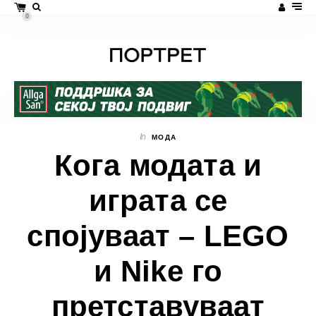
0
In
МОДА
Кога модата и
играта се
спојуваат – LEGO
и Nike го
претставуваат