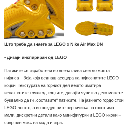
Што треба да знаете за LEGO x Nike Air Max DN
• Дизајн инспириран од LEGO
Патиките се изработени во впечатлива светло жолта
нијанса – боја која веднаш асоцира на најпознатите LEGO
коцки. Текстурата на горниот дел вешто имитира
испакнатите точки од коцките, давајќи чувство дека можете
буквално да ги „составите“ патиките. На јазичето гордо стои
LEGO логото, а во воздушните перничиња на ѓонот има
мали, дискретни детали како минифигурки и LEGO икони –
совршен микс на мода и игра.