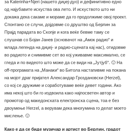
за Katerinha+Njeri (нашето диџеј-дуо) и дефинитивно едно
од најубавите искуства ова лето. И искуството што ни
докажа дека сакаме и мораме да го продолжиме овој проект.
Спонтано се случи, дојдовме со друштво од Берлин за
Прајд парадата во Скопје и кога веќе бевме таму се
слушнав со Бојан Јанев (основачот на „Амок радио“ и
млада легенда на диџеј- и радио-сцената кај нас), отидовме
во радиото и снимивме сет во кој уживавме максимално, се
гледа и по видеото што може да се види на „Јутјуб“. 🙂 На
off-програмата на „Манаки“ во Битола настапивме на покана
на мојот драг пријател Александар Гроздановски (Herzel),
со кој се дружиме и соработуваме веќе девет години. Ако
има некој што би го издвоила како најпосветен автор и
промотор од македонската електронска сцена, тоа е без
двоумење Herzel, а верувам дека многумина го делат моето
мислење. 🙂
Како е да се биде музичар и артист во Берлин, градот