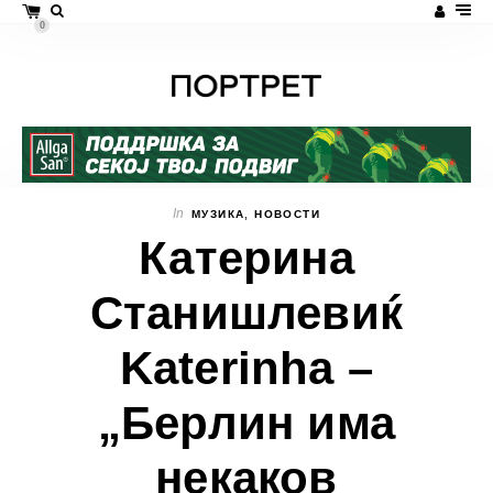
0
In
МУЗИКА
,
НОВОСТИ
Катерина
Станишлевиќ
Katerinha –
„Берлин има
некаков