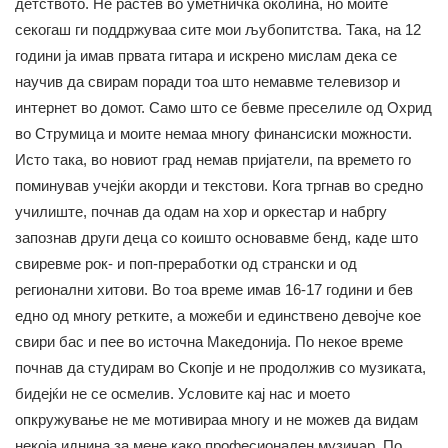
детството. Не растев во уметничка околина, но моите
секогаш ги поддржуваа сите мои љубопитства. Така, на 12
години ја имав првата гитара и искрено мислам дека се
научив да свирам поради тоа што немавме телевизор и
интернет во домот. Само што се бевме преселиле од Охрид
во Струмица и моите немаа многу финансиски можности.
Исто така, во новиот град немав пријатели, па времето го
поминував учејќи акорди и текстови. Кога тргнав во средно
училиште, почнав да одам на хор и оркестар и набргу
запознав други деца со коишто основавме бенд, каде што
свиревме рок- и поп-преработки од странски и од
регионални хитови. Во тоа време имав 16-17 години и бев
едно од многу ретките, а можеби и единствено девојче кое
свири бас и пее во источна Македонија. По некое време
почнав да студирам во Скопје и не продолжив со музиката,
бидејќи не се осмелив. Условите кај нас и моето
опкружување не ме мотивираа многу и не можев да видам
некоја иднина за мене како професионален музичар. По