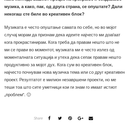
музика, а како, пак, од друга страна, се опуштате? Дали
некогаш сте биле во креативен блок?
Музиката е често опуштање самата по себе, но во мојот
случај морам да признам дека идеите најчесто ми доаѓаат
кога прокрастинирам. Кога треба да правам нешто што не
ми се прави во моментот, музиката ми е често излез од
моменталната ситуација и утеха дека сепак правам нешто
продуктивно за мојот дух. Кога сум во креативен блок,
најчесто почнувам нова музичка тема или со друг креативен
проект. Резултатот е милион незавршени проекти, но ме
теши тоа што сите уметници кои ги знам го имаат истиот
„проблем“. 🙂
Share