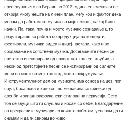
преселувањето во Берлин во 2013 година се сменија и се
открија многу нешта на личен план, меѓу кои и фактот дека
морам да работам со музика во мојот живот, на кој било
начин. Па, така, почна и моето музичко сознавање што
резултираше во работа со продукција на концерти,
фестивали, музички видеа и диџеј-настапи, како и во
создавање на сопствена музика. Досегашните песни се
претежно инспирирани од првиот пат кога се вљубив, а
некои од претстојните песни се инспирирани од силните
жени во моето семејство и од моето опкружување.
Инструменталниот дел од музиката има основа на џез, поп,
соул, боса нова и хип-хоп, во мешавина со финеси од
аренби и западноафрикански стилови на перкусија. Сето
тоа се звуци што ги слушам и носам со себе. Благодарение
на прекрасните музичари со коишто работам, успевам да ги
снимам и да ги свирам во живо.