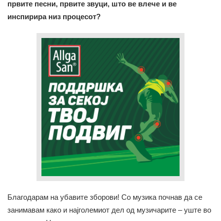
првите песни, првите звуци, што ве влече и ве
инспирира низ процесот?
Благодарам на убавите зборови! Со музика почнав да се
занимавам како и најголемиот дел од музичарите – уште во