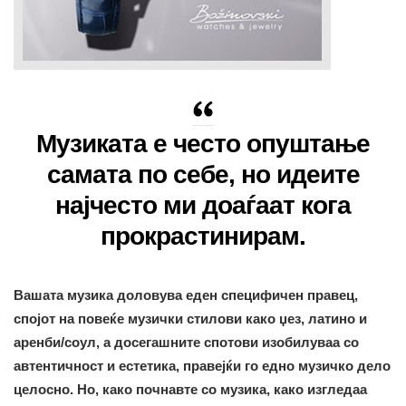
Музиката е често опуштање
самата по себе, но идеите
најчесто ми доаѓаат кога
прокрастинирам
.
Вашата музика доловува еден специфичен правец,
спојот на повеќе музички стилови како џез, латино и
аренби/соул, а досегашните спотови изобилуваа со
автентичност и естетика, правејќи го едно музичко дело
целосно. Но, како почнавте со музика, како изгледаа