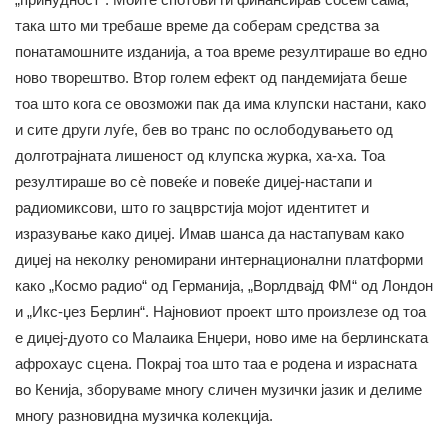
така што ми требаше време да соберам средства за
понатамошните изданија, а тоа време резултираше во едно
ново творештво. Втор голем ефект од пандемијата беше
тоа што кога се овозможи пак да има клупски настани, како
и сите други луѓе, бев во транс по ослободувањето од
долготрајната лишеност од клупска журка, ха-ха. Тоа
резултираше во сè повеќе и повеќе диџеј-настапи и
радиомиксови, што го зацврстија мојот идентитет и
изразување како диџеј. Имав шанса да настапувам како
диџеј на неколку реномирани интернационални платформи
како „Космо радио“ од Германија, „Ворлдвајд ФМ“ од Лондон
и „Икс-џез Берлин“. Најновиот проект што произлезе од тоа
е диџеј-дуото со Малаика Енџери, ново име на берлинската
афрохаус сцена. Покрај тоа што таа е родена и израсната
во Кенија, зборуваме многу сличен музички јазик и делиме
многу разновидна музичка колекција.