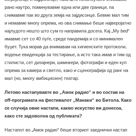
рано наутро, поминувавме една или две граници, па
снимавме пак во друга земја на зајдисонце. Бевме мал тим
и немавме многу опрема, но ова снимање беше најверојатно
најлудото нешто што сум го направила досега. Кај „My bed“
имавме сет со 40 луѓе, среде пандемија и со минимален
буџет. Тука морав да внимавам на хигиенските протоколи,
водење евиденција за тестирање, а исто така имав и тим од
стилисти, сет дизајнери, шминкери, фотографи и еден куп
опрема за камера и светло, како и сценографија од ранг на
мал (но, многу амбициозен) театар.
Летово настапувавте во „Амок радио“ и во состав на
off-програмата на фестивалот „Манаки“ во Битола. Како
се случија овие настапи, какво искуство ви донесоа,
како сте задоволна од публиката?
Настапот во „Амок радио“ беше вториот заеднички настап