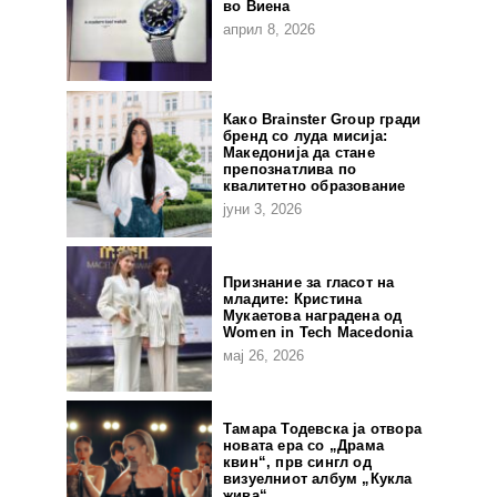
во Виена
април 8, 2026
Како Brainster Group гради
бренд со луда мисија:
Македонија да стане
препознатлива по
квалитетно образование
јуни 3, 2026
Признание за гласот на
младите: Кристина
Мукаетова наградена од
Women in Tech Macedonia
мај 26, 2026
Тамара Тодевска ја отвора
новата ера со „Драма
квин“, прв сингл од
визуелниот албум „Кукла
жива“.