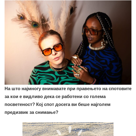
На што најмногу внимавате при правењето на спотовите
за кои е видливо дека се работени со голема
посветеност? Кој спот досега ви беше најголем
предизвик за снимање?