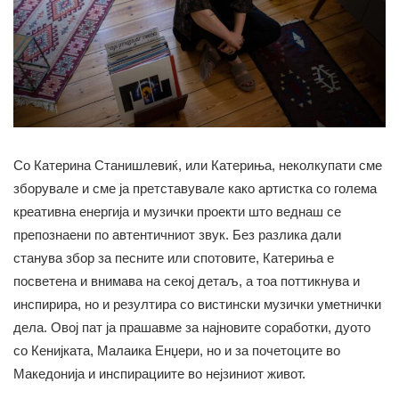
Со Катерина Станишлевиќ, или Катериња, неколкупати сме
зборувале и сме ја претставувале како артистка со голема
креативна енергија и музички проекти што веднаш се
препознаени по автентичниот звук. Без разлика дали
станува збор за песните или спотовите, Катериња е
посветена и внимава на секој детаљ, а тоа поттикнува и
инспирира, но и резултира со вистински музички уметнички
дела. Овој пат ја прашавме за најновите соработки, дуото
со Кенијката, Малаика Енџери, но и за почетоците во
Македонија и инспирациите во нејзиниот живот.