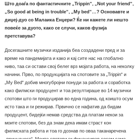
Што доаѓа по фантастичните „Trippin“, „Not your friend“,
„So good at being in trouble“, „My bed“…? Основавте и
диџеј-дуо со Малаика Енџери? Ќе ни кажете ли нешто
повеќе за дуото, како се случи, каков фузија
претставува?
Досегашните музички изданија беа создадени пред и за
време на пандемијата и како и кај сите нас на глобално
ниво, таа си остави свој белег врз мојата работа, на неколку
начини. Прво, по продукцијата на спотовите за „Trippin“ и
„My Bed“ добив многубројни понуди за работа и соработка
како филмски продуцент и тоа резултираше во 14 музички
спотови што ги продуцирав во една година, од коишто осум
исто така и ги режирав. Првично се нафатив да бидам
продуцент, бидејќи немав средства да платам некои за
моите спотови, без да знам дека имам страст кон
филмската работа и тоа го дознав по оваа таканаречена
„принудност“. Моите спотови ги финансирав сосем сама,