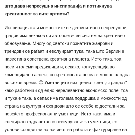
што дава непресушна инспирација и поттикнува
креативност за сите артисти?
Инспирацијата и можностите се дефинитивно непресушни,
градов има некаков си автопоетичен систем на креативно
обновување. Многу од светски познатите жанрови и
трендови се раѓаат и еволуираат тука, така што Берлин е
навистина сопствена креативна планета. Исто така, тоа
носи и големи предизвици и, секако, конкуренција во
комерцијален аспект, но креативната почва е мошне плодна
во секое време. 🙂 Уметниците низ целиот свет „страдаат“
како работници од едно нерелевантно економско поле, тоа
и тука е така, а сепак има голема поддршка и можности од
страна на културни фондови што се особено достапни за
повеќето професионални уметници. Исто така, има и
специјално здравствено осигурување за уметници, со
услови соодветни на начинот на работа и фактурирање на