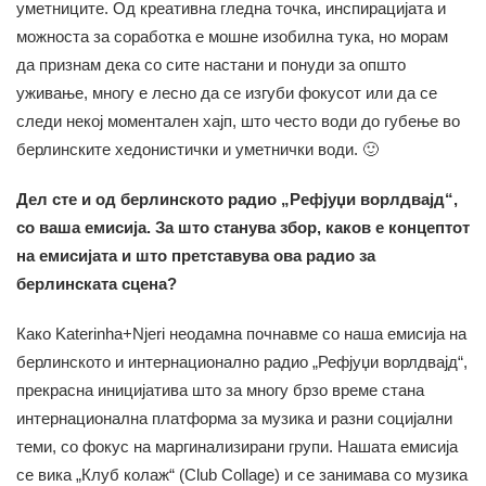
уметниците. Од креативна гледна точка, инспирацијата и
можноста за соработка е мошне изобилна тука, но морам
да признам дека со сите настани и понуди за општо
уживање, многу е лесно да се изгуби фокусот или да се
следи некој моментален хајп, што често води до губење во
берлинските хедонистички и уметнички води. 🙂
Дел сте и од берлинското радио „Рефјуџи ворлдвајд“,
со ваша емисија. За што станува збор, каков е концептот
на емисијата и што претставува ова радио за
берлинската сцена?
Како Katerinha+Njeri неодамна почнавме со наша емисија на
берлинското и интернационално радио „Рефјуџи ворлдвајд“,
прекрасна иницијатива што за многу брзо време стана
интернационална платформа за музика и разни социјални
теми, со фокус на маргинализирани групи. Нашата емисија
се вика „Клуб колаж“ (Club Collage) и се занимава со музика