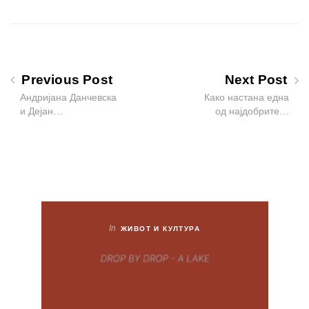
Previous Post
Next Post
Андријана Данчевска
Како настана една
и Дејан…
од најдобрите…
In
ЖИВОТ И КУЛТУРА