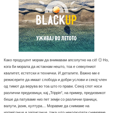
Како продуцент морам да внимавам апсолутно на сè! 🙂 Но,
кога би морала да истакнам нешто, тоа е севкупниот
квалитет, естетски и технички. И деталите. Важно ми е
режисерите да имаат слобода и добри услови и секој член
од тимот да верува во тоа што го прави. Секој спот носи
различни предизвици, кај „Trippin“, на пример, предизвикот
беше да патуваме низ пет земји со различни граници,
валути, јазик, култура… Моравме да снимаме на
изгрејсонце и зајдисонце, така што неколкупати снимавме