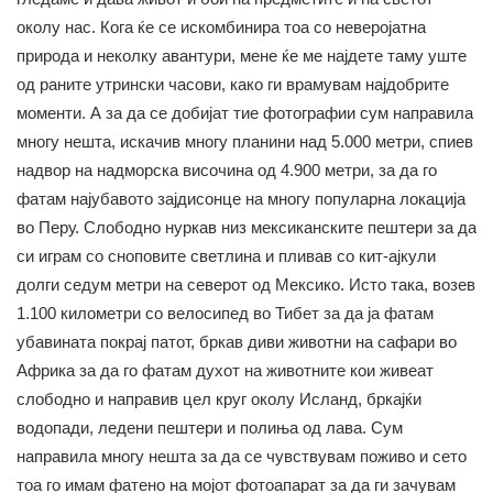
околу нас. Кога ќе се искомбинира тоа со неверојатна
природа и неколку авантури, мене ќе ме најдете таму уште
од раните утрински часови, како ги врамувам најдобрите
моменти. А за да се добијат тие фотографии сум направила
многу нешта, искачив многу планини над 5.000 метри, спиев
надвор на надморска височина од 4.900 метри, за да го
фатам најубавото зајдисонце на многу популарна локација
во Перу. Слободно нуркав низ мексиканските пештери за да
си играм со сноповите светлина и пливав со кит-ајкули
долги седум метри на северот од Мексико. Исто така, возев
1.100 километри со велосипед во Тибет за да ја фатам
убавината покрај патот, бркав диви животни на сафари во
Африка за да го фатам духот на животните кои живеат
слободно и направив цел круг околу Исланд, бркајќи
водопади, ледени пештери и полиња од лава. Сум
направила многу нешта за да се чувствувам поживо и сето
тоа го имам фатено на мојот фотоапарат за да ги зачувам