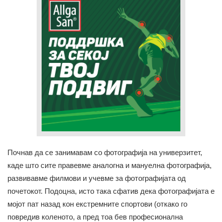
Почнав да се занимавам со фотографија на универзитет,
каде што сите правевме аналогна и мануелна фотографија,
развивавме филмови и учевме за фотографијата од
почетокот. Подоцна, исто така сфатив дека фотографијата е
мојот пат назад кон екстремните спортови (откако го
повредив коленото, а пред тоа бев професионална