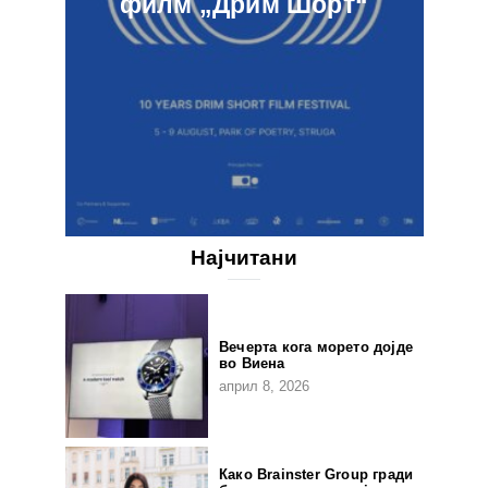
филм „Дрим Шорт“
Најчитани
Вечерта кога морето дојде
во Виена
април 8, 2026
Како Brainster Group гради