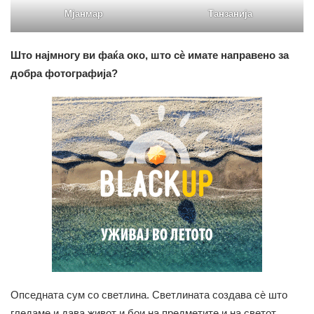
Мјанмар
Танзанија
Што најмногу ви фаќа око, што сè имате направено за
добра фотографија?
Опседната сум со светлина. Светлината создава сè што
гледаме и дава живот и бои на предметите и на светот