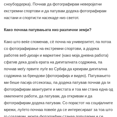
сноубордерка). Почнав да фотографирам неверојатни
екстремни спортови и да патувам додека фотографирам
настани и спортисти насекаде низ светот.
Како почнаа патувањата низ различни земји?
Како што веќе споменав, сè почна на универзитет, па потоа
со фотографирање на екстремни спортови, а додека
работев веб-дизајн и маркетинг (како моја дневна работа)
сфатив дека доаѓа ерата на дигиталната содржина, па
почнав меѓу првите луѓе во Србија да креирам дигитална
содржина за брендови (фотографија и видео). Патувањето
ми беше пасија отсекогаш, па додека патував почнав да ги
фотографирам авантурите и местата и тоа ми стана една од
омилените работи, да патувам, да откривам и да
фотографирам додека патувам. Со порастот на социјалните
мрежи, луѓето почнаа повеќе да се интересираат за тоа што
го создавам, моите фотографии станаа популарни и се