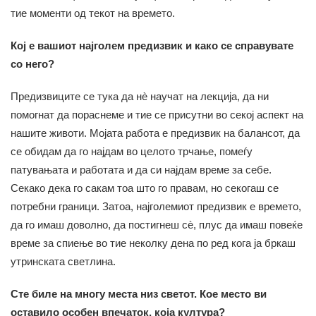
тие моменти од текот на времето.
Кој е вашиот најголем предизвик и како се справувате
со него?
Предизвиците се тука да нè научат на лекција, да ни
помогнат да пораснеме и тие се присутни во секој аспект на
нашите животи. Мојата работа е предизвик на балансот, да
се обидам да го најдам во целото трчање, помеѓу
патувањата и работата и да си најдам време за себе.
Секако дека го сакам тоа што го правам, но секогаш се
потребни граници. Затоа, најголемиот предизвик е времето,
да го имаш доволно, да постигнеш сè, плус да имаш повеќе
време за спиење во тие неколку дена по ред кога ја бркаш
утринската светлина.
Сте биле на многу места низ светот. Кое место ви
оставило особен впечаток, која култура?