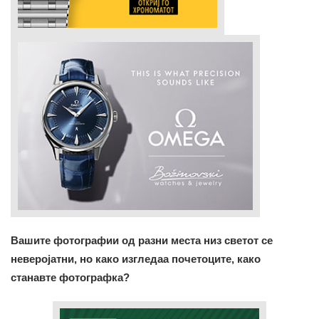
Вашите фотографии од разни места низ светот се
неверојатни, но како изгледаа почетоците, како
станавте фотографка?