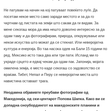
Не патувам на начин на кој патуваат повеќето луѓе. Да
посетам некое место само заради местото и за да го
чкртнам од листата на земји што сакам да ги видам. За
мене секогаш мора да има нешто доволно интересно за да
одам таму и да фотографирам, природа, опкружување или
некои искуства што можат да се стекнат. Или неверојатна
култура и енергија. Во таа насока одев на Бали 15 години по
ред. Мексико исто така два или три пати. Исланд ми го
украде срцето и едвај чекам да одам пак. Јапонија, мојата
омилена земја, е место каде секогаш со задоволство се
враќам. Тибет, Непал и Перу се неверојатни места што
навистина оставаат трага.
Неодамна објавивте преубави фотографии од
Македонија, од ски-центарот Попова Шапка. Како ви се
допадна сноубордингот на македонските планини и