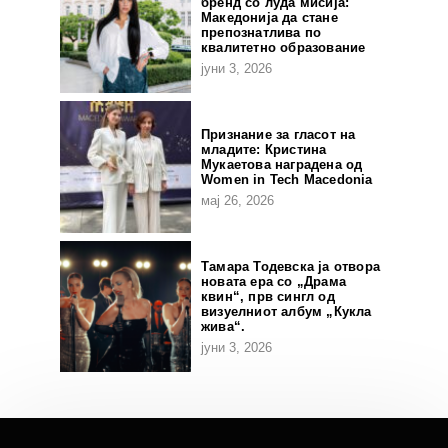
бренд со луда мисија:
Македонија да стане
препознатлива по
квалитетно образование
јуни 3, 2026
Признание за гласот на
младите: Кристина
Мукаетова наградена од
Women in Tech Macedonia
мај 26, 2026
Тамара Тодевска ја отвора
новата ера со „Драма
квин“, прв сингл од
визуелниот албум „Кукла
жива“.
јуни 3, 2026