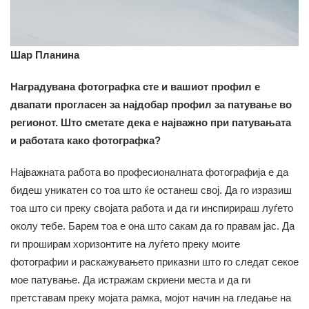
Шар Планина
Наградувана фотографка сте и вашиот профил е
двапати прогласен за најдобар профил за патување во
регионот. Што сметате дека е најважно при патувањата
и работата како фотографка?
Најважната работа во професионалната фотографија е да
бидеш уникатен со тоа што ќе останеш свој. Да го изразиш
тоа што си преку својата работа и да ги инспирираш луѓето
околу тебе. Барем тоа е она што сакам да го правам јас. Да
ги проширам хоризонтите на луѓето преку моите
фотографии и раскажувањето приказни што го следат секое
мое патување. Да истражам скриени места и да ги
претставам преку мојата рамка, мојот начин на гледање на