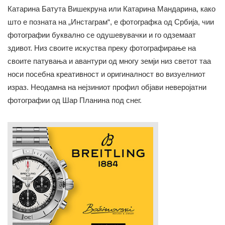
Катарина Батута Вишекруна или Катарина Мандарина, како
што е позната на „Инстаграм“, е фотографка од Србија, чии
фотографии буквално се одушевувачки и го одземаат
здивот. Низ своите искуства преку фотографирање на
своите патувања и авантури од многу земји низ светот таа
носи посебна креативност и оригиналност во визуелниот
израз. Неодамна на нејзиниот профил објави неверојатни
фотографии од Шар Планина под снег.