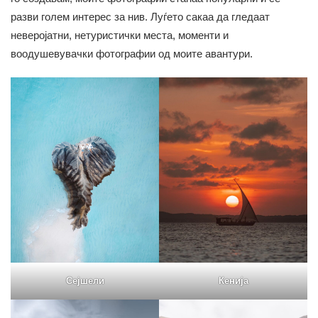
разви голем интерес за нив. Луѓето сакаа да гледаат
неверојатни, нетуристички места, моменти и
воодушевувачки фотографии од моите авантури.
Кенија
Сејшели