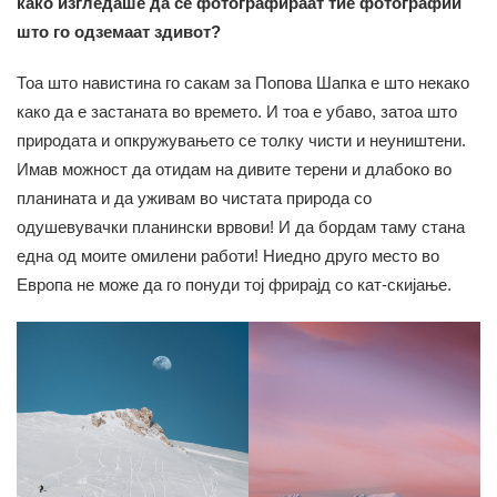
како изгледаше да се фотографираат тие фотографии
што го одземаат здивот?
Тоа што навистина го сакам за Попова Шапка е што некако
како да е застаната во времето. И тоа е убаво, затоа што
природата и опкружувањето се толку чисти и неуништени.
Имав можност да отидам на дивите терени и длабоко во
планината и да уживам во чистата природа со
одушевувачки планински врвови! И да бордам таму стана
една од моите омилени работи! Ниедно друго место во
Европа не може да го понуди тој фрирајд со кат-скијање.