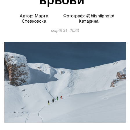
врвови“
Автор: Марта
Фотограф: @hiishiiphoto/
Стевковска
Катарина
март 31, 2023