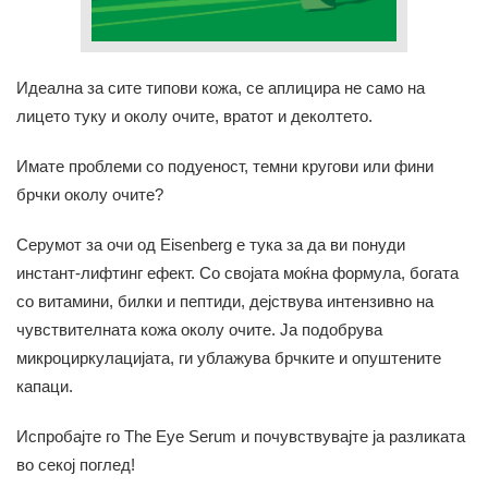
Идеална за сите типови кожа, се аплицира не само на
лицето туку и околу очите, вратот и деколтето.
Имате проблеми со подуеност, темни кругови или фини
брчки околу очите?
Серумот за очи од Eisenberg е тука за да ви понуди
инстант-лифтинг ефект. Со својата моќна формула, богата
со витамини, билки и пептиди, дејствува интензивно на
чувствителната кожа околу очите. Ја подобрува
микроциркулацијата, ги ублажува брчките и опуштените
капаци.
Испробајте го The Eye Serum и почувствувајте ја разликата
во секој поглед!