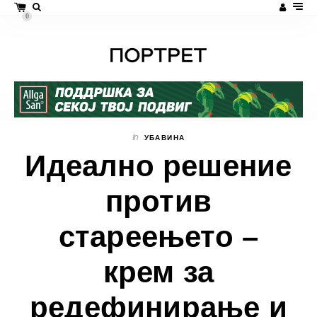
0
In
УБАВИНА
Идеално решение
против
стареењето –
крем за
редефинирање и