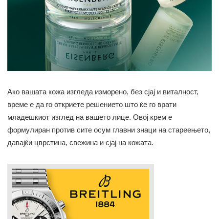
Ако вашата кожа изгледа изморено, без сјај и виталност,
време е да го откриете решението што ќе го врати
младешкиот изглед на вашето лице. Овој крем е
формулиран против сите осум главни знаци на стареењето,
давајќи цврстина, свежина и сјај на кожата.