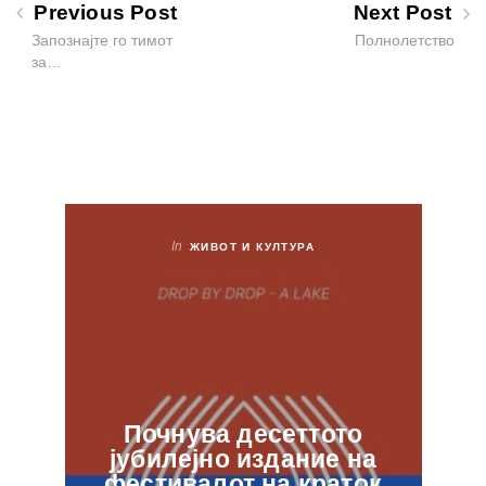
Previous Post
Next Post
Запознајте го тимот
Полнолетство
за…
In
ЖИВОТ И КУЛТУРА
Почнува десеттото
јубилејно издание на
ф
фестивалот на краток
в