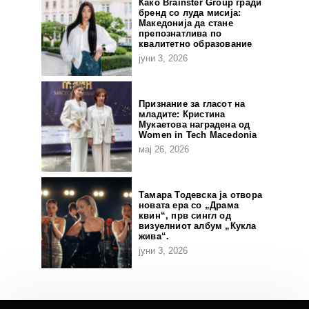
Како Brainster Group гради
бренд со луда мисија:
Македонија да стане
препознатлива по
квалитетно образование
јуни 3, 2026
Признание за гласот на
младите: Кристина
Мукаетова наградена од
Women in Tech Macedonia
мај 26, 2026
Тамара Тодевска ја отвора
новата ера со „Драма
квин“, прв сингл од
визуелниот албум „Кукла
жива“.
јуни 3, 2026