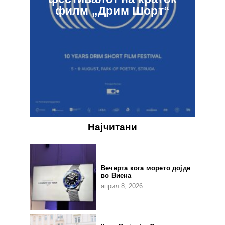
филм „Дрим Шорт“
Најчитани
Вечерта кога морето дојде
во Виена
април 8, 2026