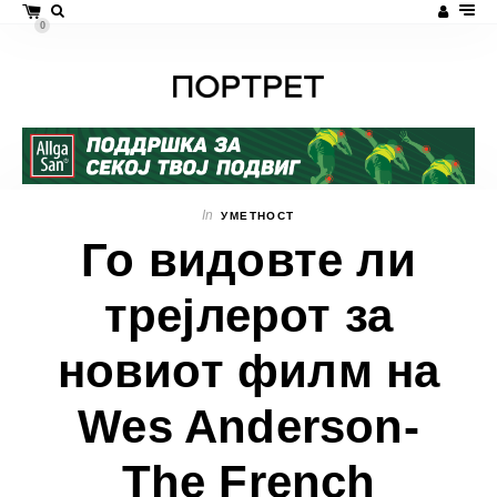
0
In
УМЕТНОСТ
Го видовте ли
трејлерот за
новиот филм на
Wes Anderson-
The French