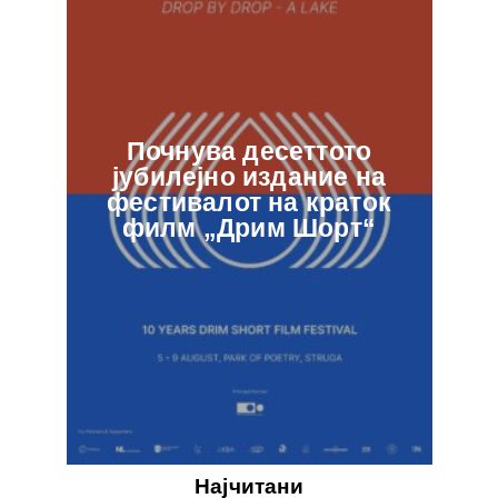
Почнува десеттото
јубилејно издание на
ф
фестивалот на краток
в
филм „Дрим Шорт“
Најчитани