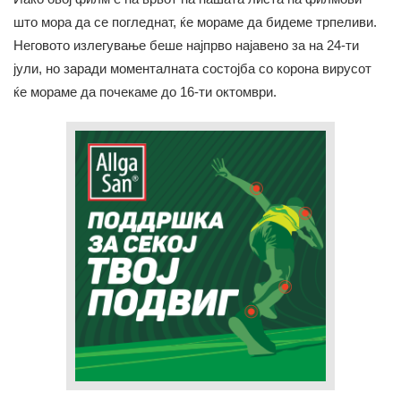
што мора да се погледнат, ќе мораме да бидеме трпеливи.
Неговото излегување беше најпрво најавено за на 24-ти
јули, но заради моменталната состојба со корона вирусот
ќе мораме да почекаме до 16-ти октомври.