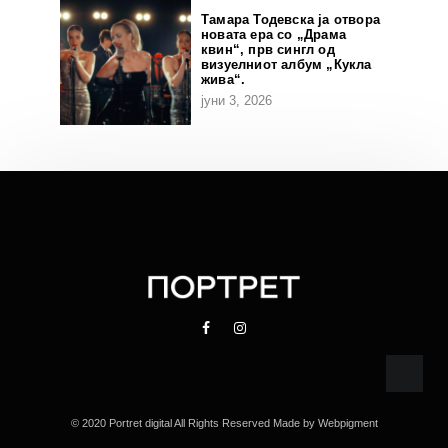
Тамара Тодевска ја отвора
новата ера со „Драма
квин“, прв сингл од
визуелниот албум „Кукла
жива“.
јуни 3, 2026
© 2020 Portret digital All Rights Reserved Made by
Webpigment