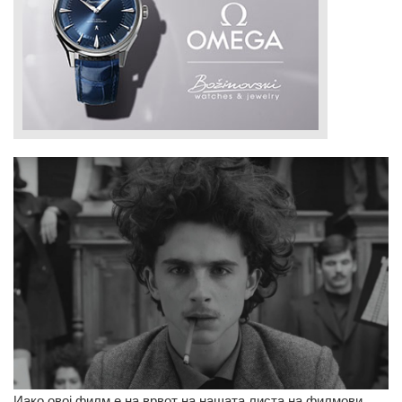
Иако овој филм е на врвот на нашата листа на филмови