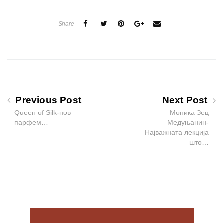
Share
Previous Post
Next Post
Queen of Silk-нов
Моника Зец
парфем…
Медуњанин-
Најважната лекција
што…