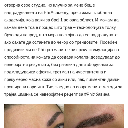
отворив свое студио, но клучно за мене беше
надградувањето на Phi Academy, престижна, глобална
академија, која важи за број 1 во оваа област. И можам да
кажам дека тоа е процес што трае – технологијата толку
брзо оди напред, што мора постојано да се надградувате
ако сакате да останете во чекор со трендовите. Посебен
предизвик ми се Phi третманите кои преку стимулација на
способноста на кожата да создава колаген доведуваат до
неверојатни резултати, без разлика дали зборуваме за
подмладувачки ефекти, третман на чувствителна и
прекумерно масна кожа со акни или, пак, пигментни дамки,
проширени пори итн. Тие, заедно со современите методи за
трајна шминка се неверојатен рецепт за #PhiУбавина.