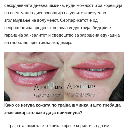
секојдневната дневна шминка, нуди можност и за корекција
на евентуална диспропорција на усните и визуелно
зголемување на волуменот. Сертификатот е од
непроценлива вредност во оваа индустрија, бидејќи е
гаранција за квалитет и сведоштво за завршена едукација
на глобално престижна академија.
Како се негува кожата по трајна шминка и што треба да
знае секој што сака да ја применува?
– Трајната шминка е техника која се користи за да им