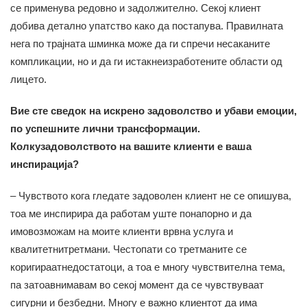
се применува редовно и задолжително. Секој клиент
добива детално упатство како да постапува. Правилната
нега по трајната шминка може да ги спречи несаканите
компликации, но и да ги истакнеизработените области од
лицето.
Вие сте сведок на искрено задоволство и убави емоции,
по успешните лични трансформации.
Колкузадоволството на вашите клиенти е ваша
инспирација?
– Чувството кога гледате задоволен клиент не се опишува,
тоа ме инспирира да работам уште понапорно и да
имовозможам на моите клиенти врвна услуга и
квалитетнитретмани. Честопати со третманите се
коригираатнедостатоци, а тоа е многу чувствителна тема,
па затоавнимавам во секој момент да се чувствуваат
сигурни и безбедни. Многу е важно клиентот да има