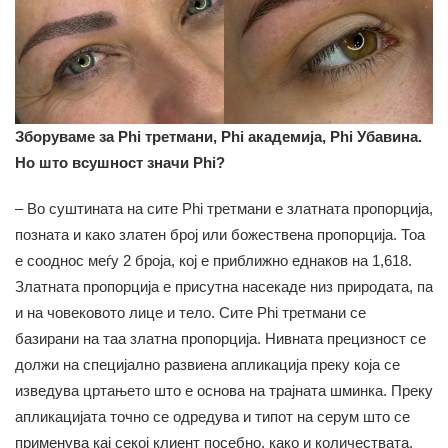
Зборуваме за Phi третмани, Phi академија, Phi Убавина.
Но што всушност значи Phi?
– Во суштината на сите Phi третмани е златната пропорција,
позната и како златен број или божествена пропорција. Тоа
е сооднос меѓу 2 броја, кој е приближно еднаков на 1,618.
Златната пропорција е присутна насекаде низ природата, па
и на човековото лице и тело. Сите Phi третмани се
базирани на таа златна пропорција. Нивната прецизност се
должи на специјално развиена апликација преку која се
изведува цртањето што е основа на трајната шминка. Преку
апликацијата точно се одредува и типот на серум што се
применува кај секој клиент посебно, како и количествата,