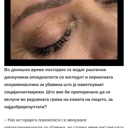
Во денешно време постојано се водат различни
дискусииза опседнатоста со изгледот и нереалната
искривенаслика за убавина што ја наметнуваат
социјалнитемрежи. Што вие би препорачале да се
вклучи во редовната грижа на кожата на лицето, за
најдобрирезултати?
– Низ историјата повеќепати се менувале
најразличниидеали за убавина, но според мене вистинската