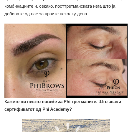
комбинациите и, секако, посттретманската нега што ја
добивате од нас за првите неколку дена.
Кажете ни нешто повеќе за Phi третманите. Што значи
сертификатот од Phi Academy?