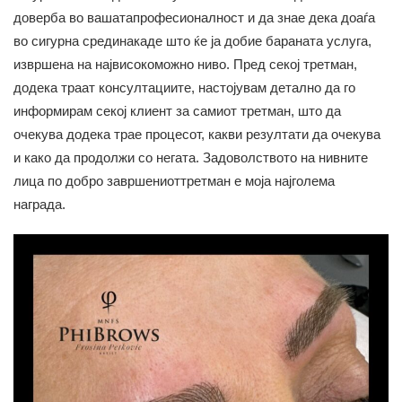
доверба во вашатапрофесионалност и да знае дека доаѓа
во сигурна срединакаде што ќе ја добие бараната услуга,
извршена на највисокоможно ниво. Пред секој третман,
додека траат консултациите, настојувам детално да го
информирам секој клиент за самиот третман, што да
очекува додека трае процесот, какви резултати да очекува
и како да продолжи со негата. Задоволството на нивните
лица по добро завршениоттретман е моја најголема
награда.