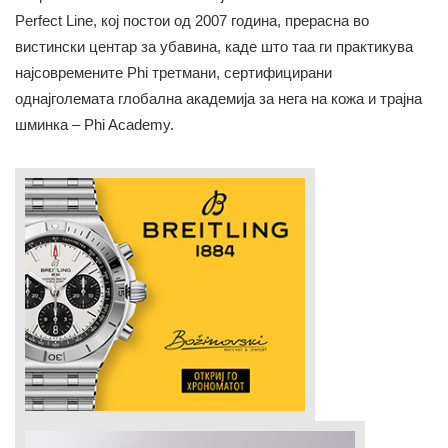
Perfect Line, кој постои од 2007 година, прерасна во
вистински центар за убавина, каде што таа ги практикува
најсовремените Phi третмани, сертифицирани
однајголемата глобална академија за нега на кожа и трајна
шминка – Phi Academy.