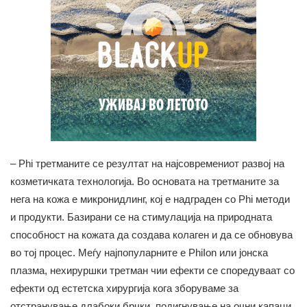
– Phi третманите се резултат на најсовремениот развој на
козметичката технологија. Во основата на третманите за
нега на кожа е микронидлинг, кој е надграден со Phi методи
и продукти. Базирани се на стимулација на природната
способност на кожата да создава колаген и да се обновува
во тој процес. Меѓу најпопуларните е PhiIon или јонска
плазма, нехируршки третман чии ефекти се споредуваат со
ефекти од естетска хирургија кога зборуваме за
отстранување длабоки брчки, подигнување на очни капаци