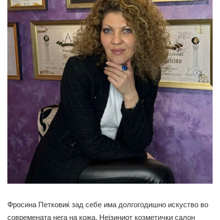
Фросина Пeтковиќ зад себе има долгогодишно искуство во
современата нега на кожа. Нејзиниот козметички салон