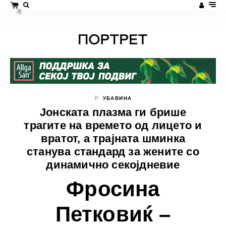
0
In
УБАВИНА
Јонската плазма ги брише
трагите на времето од лицето и
вратот, а трајната шминка
станува стандард за жените со
динамично секојдневие
Фросина
Петковиќ –