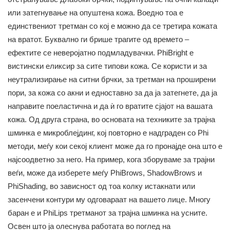
или затегнување на опуштена кожа. Воедно тоа е
единствениот третман со кој е можно да се третира кожата
на вратот. Буквално ги брише трагите од времето –
ефектите се неверојатно подмладувачки. PhiBright e
вистински еликсир за сите типови кожа. Се користи и за
неутрализирање на ситни брчки, за третман на проширени
пори, за кожа со акни и едноставно за да ја затегнете, да ја
направите поеластична и да ѝ го вратите сјајот на вашата
кожа. Од друга страна, во основата на техниките за трајна
шминка е микроблејдинг, кој повторно е надграден со Phi
методи, меѓу кои секој клиент може да го пронајде она што е
најсоодветно за него. На пример, кога зборуваме за трајни
веѓи, може да изберете меѓу PhiBrows, ShadowBrows и
PhiShading, во зависност од тоа колку истакнати или
засенчени контури му одговараат на вашето лице. Многу
баран е и PhiLips третманот за трајна шминка на усните.
Освен што ја олеснува работата во поглед на