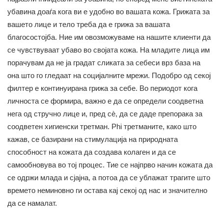
убавина доаѓа кога ви е удобно во вашата кожа. Грижата за
вашето лице и тело треба да е грижа за вашата
благосостојба. Ние им овозможуваме на нашите клиенти да
се чувствуваат убаво во својата кожа. На младите лица им
порачувам да не ја градат сликата за себеси врз база на
она што го гледаат на социјалните мрежи. Подобро од секој
филтер е континуирана грижа за себе. Во периодот кога
личноста се формира, важно е да се определи соодветна
нега од стручно лице и, пред сè, да се даде препорака за
соодветен хигиенски третман. Phi третманите, како што
кажав, се базирани на стимулација на природната
способност на кожата да создава колаген и да се
самообновува во тој процес. Тие се најпрво начин кожата да
се одржи млада и сјајна, а потоа да се ублажат трагите што
времето неминовно ги остава кај секој од нас и значително
да се намалат.