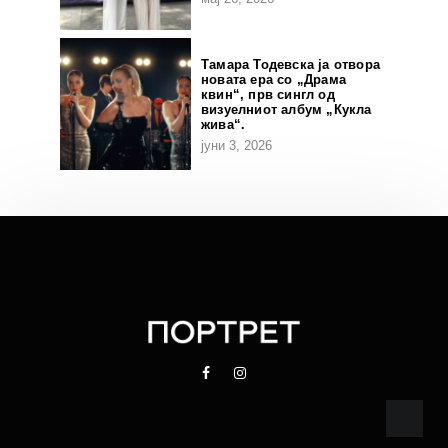
Тамара Тодевска ја отвора
новата ера со „Драма
квин“, прв сингл од
визуелниот албум „Кукла
жива“.
јуни 3, 2026