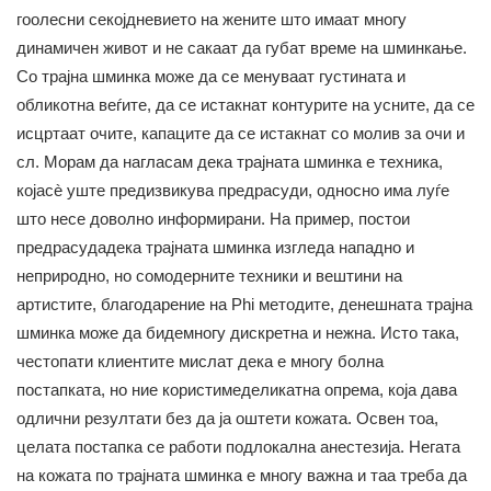
гоолесни секојдневието на жените што имаат многу
динамичен живот и не сакаат да губат време на шминкање.
Со трајна шминка може да се менуваат густината и
обликотна веѓите, да се истакнат контурите на усните, да се
исцртаат очите, капаците да се истакнат со молив за очи и
сл. Морам да нагласам дека трајната шминка е техника,
којасè уште предизвикува предрасуди, односно има луѓе
што несе доволно информирани. На пример, постои
предрасудадека трајната шминка изгледа нападно и
неприродно, но сомодерните техники и вештини на
артистите, благодарение на Phi методите, денешната трајна
шминка може да бидемногу дискретна и нежна. Исто така,
честопати клиентите мислат дека е многу болна
постапката, но ние користимеделикатна опрема, која дава
одлични резултати без да ја оштети кожата. Освен тоа,
целата постапка се работи подлокална анестезија. Негата
на кожата по трајната шминка е многу важна и таа треба да