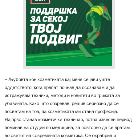
– Љубовта кон козметиката кај мене се јави уште
оддетството, кога првпат почнав да осознавам и да
истражувам техники, методи и новитети во грижата за
убавината. Како што созревав, решив сериозно да се
посветам на тоа, па козметиката ми стана професија.
Најпрво станав козметички техничар, потоа извесен период
поминав на студии по медицина, за повторно да се вратам
во светот на современата козметика. Се охрабрив и